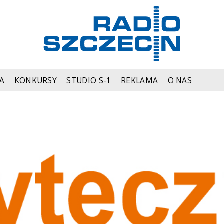
A
KONKURSY
STUDIO S-1
REKLAMA
O NAS