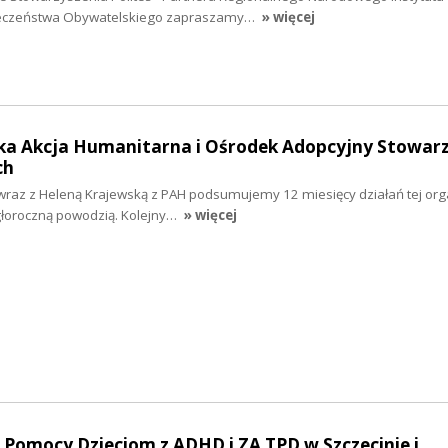
eczeństwa Obywatelskiego zapraszamy…
» więcej
lska Akcja Humanitarna i Ośrodek Adopcyjny Stowar
ch
 wraz z Heleną Krajewską z PAH podsumujemy 12 miesięcy działań tej orga
głoroczną powodzią. Kolejny…
» więcej
o Pomocy Dzieciom z ADHD i ZA TPD w Szczecinie i