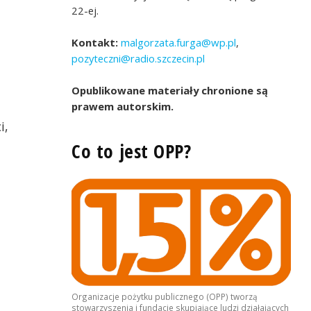
22-ej.
Kontakt:
malgorzata.furga@wp.pl
,
pozyteczni@radio.szczecin.pl
Opublikowane materiały chronione są
prawem autorskim.
i,
Co to jest OPP?
,
Organizacje pożytku publicznego (OPP) tworzą
stowarzyszenia i fundacje skupiające ludzi działających