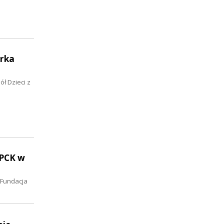
erka
ł Dzieci z
 PCK w
 Fundacja