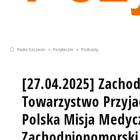
Radio Szczecin
»
Pożyteczni
»
Podcasty
[27.04.2025] Zacho
Towarzystwo Przyjac
Polska Misja Medyc
Zachodniopomorski