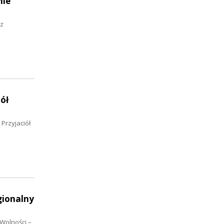
nie
 z
ół
Przyjaciół
gionalny
Wolności –