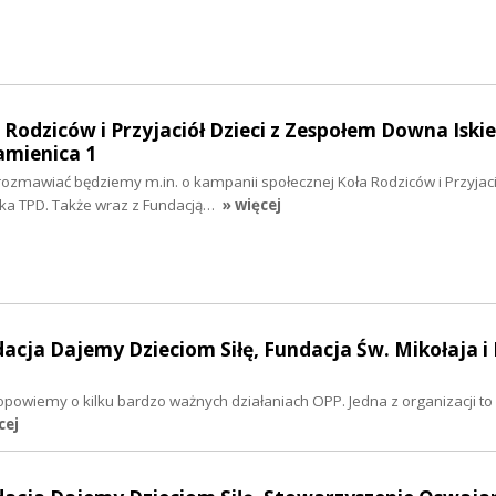
o Rodziców i Przyjaciół Dzieci z Zespołem Downa Iski
amienica 1
rozmawiać będziemy m.in. o kampanii społecznej Koła Rodziców i Przyjació
ka TPD. Także wraz z Fundacją…
» więcej
dacja Dajemy Dzieciom Siłę, Fundacja Św. Mikołaja i
opowiemy o kilku bardzo ważnych działaniach OPP. Jedna z organizacji to
cej