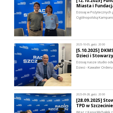
[12.10.2025] Fun
Miasta i Fundacj
Dzisiaj w Pożytecznych 
Ogólnopolską Kampani
2025-10-05, godz. 20:00
[5.10.2025] DKM
Dzieci i Stowarzy
Dzisiaj nasze studio o
Dzieci - Kawaler Orde
2025-09-28, godz. 20:00
[28.09.2025] Sto
TPD w Szczecinie
Wraz z Kasią Michałek 