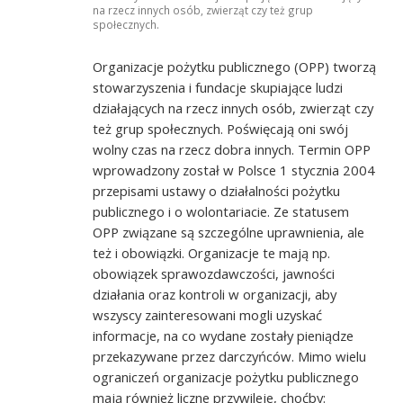
na rzecz innych osób, zwierząt czy też grup
społecznych.
Organizacje pożytku publicznego (OPP) tworzą
stowarzyszenia i fundacje skupiające ludzi
działających na rzecz innych osób, zwierząt czy
też grup społecznych. Poświęcają oni swój
wolny czas na rzecz dobra innych. Termin OPP
wprowadzony został w Polsce 1 stycznia 2004
przepisami ustawy o działalności pożytku
publicznego i o wolontariacie. Ze statusem
OPP związane są szczególne uprawnienia, ale
też i obowiązki. Organizacje te mają np.
obowiązek sprawozdawczości, jawności
działania oraz kontroli w organizacji, aby
wszyscy zainteresowani mogli uzyskać
informacje, na co wydane zostały pieniądze
przekazywane przez darczyńców. Mimo wielu
ograniczeń organizacje pożytku publicznego
mają również liczne przywileje, choćby: