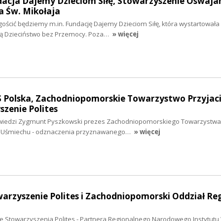
dacja Dajemy Dzieciom Siłę, Stowarzyszenie Oswaja
a Św. Mikołaja
gościć będziemy m.in. Fundację Dajemy Dzieciom Siłę, która wystartowała
ą Dzieciństwo bez Przemocy. Poza…
» więcej
S Polska, Zachodniopomorskie Towarzystwo Przyjaci
szenie Polites
dwiedzi Zygmunt Pyszkowski prezes Zachodniopomorskiego Towarzystwa 
ru Uśmiechu - odznaczenia przyznawanego…
» więcej
warzyszenie Polites i Zachodniopomorski Oddział Re
ze Stowarzyszenia Polites - Partnera Regionalnego Narodowego Instytutu 