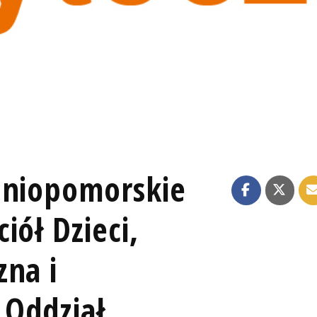
dniopomorskie
iół Dzieci,
zna i
 Oddział