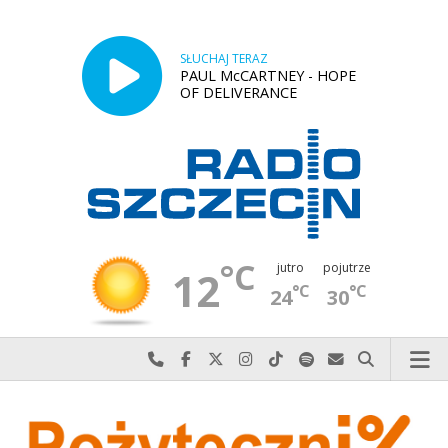
SŁUCHAJ TERAZ
PAUL McCARTNEY - HOPE
OF DELIVERANCE
°C
jutro
pojutrze
12
°C
°C
24
30
Najlepiej po prostu do nas zadzwoń
Odwiedź nas na Facebook-u
Odwiedź nas na X
Odwiedź nas na Instagram-ie
Odwiedź nas na TikTok-u
Szukaj nas na Spotify
Wyślij do nas w
Szukaj