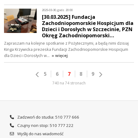
2025-03-30, godz. 20:00
[30.03.2025] Fundacja
Zachodniopomorskie Hospicjum dla
Dzieci i Dorosłych w Szczecinie, PZN
Okręg Zachodniopomorski…
Zapraszam na kolejne spotkanie z Pożytecznymi, a będą nimi dzisiaj
Kinga Krzywicka prezeska Fundacji Zachodniopomorskie Hospicjum
dla Dzieci i Dorosłych w…
» więcej
5
6
7
8
9
740 na 74 stronach
Zadzwoń do studia: 510 777 666
Czujny non stop: 510 777 222
Wyślij do nas wiadomość