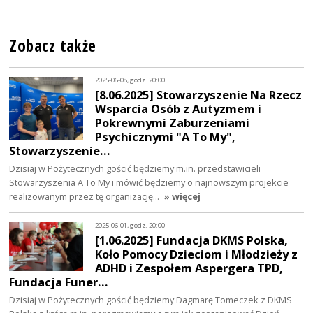
Zobacz także
2025-06-08, godz. 20:00
[8.06.2025] Stowarzyszenie Na Rzecz
Wsparcia Osób z Autyzmem i
Pokrewnymi Zaburzeniami
Psychicznymi "A To My",
Stowarzyszenie…
Dzisiaj w Pożytecznych gościć będziemy m.in. przedstawicieli
Stowarzyszenia A To My i mówić będziemy o najnowszym projekcie
realizowanym przez tę organizację…
» więcej
2025-06-01, godz. 20:00
[1.06.2025] Fundacja DKMS Polska,
Koło Pomocy Dzieciom i Młodzieży z
ADHD i Zespołem Aspergera TPD,
Fundacja Funer…
Dzisiaj w Pożytecznych gościć będziemy Dagmarę Tomeczek z DKMS