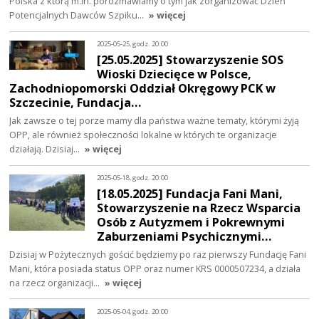
Polska z którą m.in. porozmawiamy o tym jak zorganizować Dzień
Potencjalnych Dawców Szpiku…
» więcej
2025-05-25, godz. 20:00
[25.05.2025] Stowarzyszenie SOS
Wioski Dziecięce w Polsce,
Zachodniopomorski Oddział Okręgowy PCK w
Szczecinie, Fundacja…
Jak zawsze o tej porze mamy dla państwa ważne tematy, którymi żyją
OPP, ale również społeczności lokalne w których te organizacje
działają. Dzisiaj…
» więcej
2025-05-18, godz. 20:00
[18.05.2025] Fundacja Fani Mani,
Stowarzyszenie na Rzecz Wsparcia
Osób z Autyzmem i Pokrewnymi
Zaburzeniami Psychicznymi…
Dzisiaj w Pożytecznych gościć będziemy po raz pierwszy Fundację Fani
Mani, która posiada status OPP oraz numer KRS 0000507234, a działa
na rzecz organizacji…
» więcej
2025-05-04, godz. 20:00