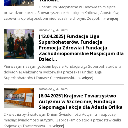
Hospicjum Stacjonarne w Tanowie to miejsce
prowadzone przez Stowarzyszenie Hospicjum Królowej Apostołów,
zapewnia opiekę osobom nieuleczalnie chorym. Zespół…
» więcej
2025-04-13, godz. 20:00
[13.04.2025] Fundacja Liga
Superbohaterów, Fundacja
Promocja Zdrowia i Fundacja
Zachodniopomorskie Hospicjum dla
Dzieci…
Pierwszym naszym gościem będzie Fundacja Liga Superbohaterów, a
dokładniej Aleksandra Rydzewska prezeska Fundacji Liga
Superbohaterów i Tomasz Gierwiatowski…
» więcej
2025-04-06, godz. 20:00
[6.04.2025] Krajowe Towarzystwo
Autyzmu w Szczecinie, Fundacja
Siepomaga i akcja dla Adasia Orlika
2 kwietnia był Światowym Dniem Świadomości Autyzmu i rozpoczął
miesiąc świadomości autyzmu. Zaprosiłam do studia przedstawicielki
Krajowego Towarzystwa…
» więcej