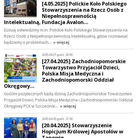
[4.05.2025] Polickie Koło Polskiego
Stowarzyszenia na Rzecz Osób z
Niepełnosprawnością
Intelektualną, Fundacja Avalon…
Dzisiaj odwiedzimy m.in. Polickie Koło Polskiego Stowarzyszenia na
Rzecz Osób z Niepełnosprawnością Intelektualną, gdzie rozmawiać
będziemy o problemach…
» więcej
2025-04-27, godz. 20:00
[27.04.2025] Zachodniopomorskie
Towarzystwo Przyjaciół Dzieci,
Polska Misja Medyczna i
Zachodniopomorski Oddział
Okręgowy…
Gośćmi pożytecznych będą dzisiaj Zachodniopomorskie Towarzystwo
Przyjaciół Dzieci, Polska Misja Medyczna i Zachodniopomorski Oddział
Okręgowy PCK w Szczecinie…
» więcej
2025-04-20, godz. 21:00
[20.04.2025] Stowarzyszenie
Hopicjum Królowej Apostołów w
Tanowie