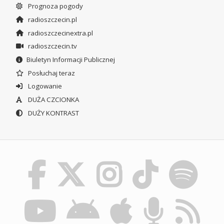
Prognoza pogody
radioszczecin.pl
radioszczecinextra.pl
radioszczecin.tv
Biuletyn Informacji Publicznej
Posłuchaj teraz
Logowanie
DUŻA CZCIONKA
DUŻY KONTRAST