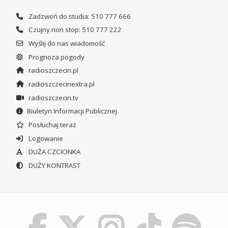
Zadzwoń do studia: 510 777 666
Czujny non stop: 510 777 222
Wyślij do nas wiadomość
Prognoza pogody
radioszczecin.pl
radioszczecinextra.pl
radioszczecin.tv
Biuletyn Informacji Publicznej
Posłuchaj teraz
Logowanie
DUŻA CZCIONKA
DUŻY KONTRAST