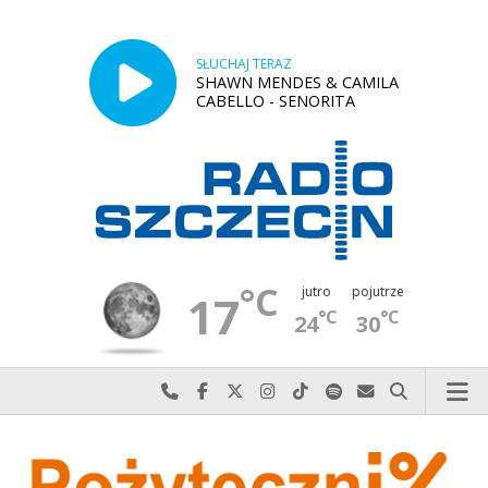
SŁUCHAJ TERAZ
SHAWN MENDES & CAMILA
CABELLO - SENORITA
°C
jutro
pojutrze
17
°C
°C
24
30
Najlepiej po prostu do nas zadzwoń
Odwiedź nas na Facebook-u
Odwiedź nas na X
Odwiedź nas na Instagram-ie
Odwiedź nas na TikTok-u
Szukaj nas na Spotify
Wyślij do nas w
Szukaj