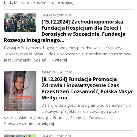
będą Marzanna Kuszyńska…
» więcej
2024-12-15, godz. 20:00
[15.12.2024] Zachodniopomorska
Fundacja Hospicjum dla Dzieci i
Dorosłych w Szczecinie, Fundacja
Rozwoju Integralnego…
Dzisiaj w Pożytecznych gościć będziemy przedstawicieli Krajowego
Towarzystwa Autyzmu Oddział w Szczecinie. Pretekstem do rozmowy
jest Europejski Tydzień…
» więcej
2024-12-08, godz. 20:00
[8.12.2024] Fundacja Promocja
Zdrowia i Stowarzyszenie Czas
Przestrzeń Tożsamość, Polska Misja
Medyczna
Dzisiaj wraz z gośćmi programu porozmawiamy o
ciekawych projektach realizowanych przez
szczecińskie organizacje – Fundację Promocja Zdrowia i
Stowarzyszenie…
» więcej
2024-12-01, godz. 20:00