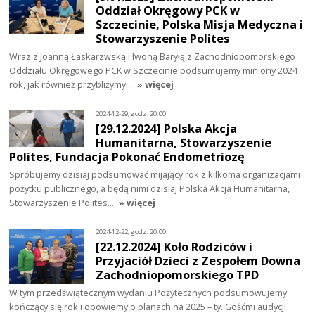
Oddział Okręgowy PCK w
Szczecinie, Polska Misja Medyczna i
Stowarzyszenie Polites
Wraz z Joanną Łaskarzwską i Iwoną Baryłą z Zachodniopomorskiego
Oddziału Okręgowego PCK w Szczecinie podsumujemy miniony 2024
rok, jak również przybliżymy…
» więcej
2024-12-29, godz. 20:00
[29.12.2024] Polska Akcja
Humanitarna, Stowarzyszenie
Polites, Fundacja Pokonać Endometriozę
Spróbujemy dzisiaj podsumować mijający rok z kilkoma organizacjami
pożytku publicznego, a będą nimi dzisiaj Polska Akcja Humanitarna,
Stowarzyszenie Polites…
» więcej
2024-12-22, godz. 20:00
[22.12.2024] Koło Rodziców i
Przyjaciół Dzieci z Zespołem Downa
Zachodniopomorskiego TPD
W tym przedświątecznym wydaniu Pożytecznych podsumowujemy
kończący się rok i opowiemy o planach na 2025 – ty. Gośćmi audycji