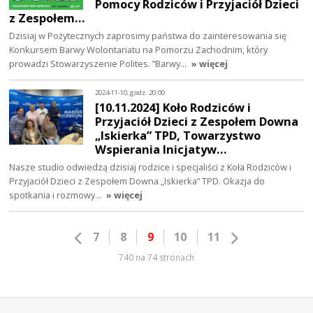
Pomocy Rodziców i Przyjaciół Dzieci
z Zespołem…
Dzisiaj w Pożytecznych zaprosimy państwa do zainteresowania się
Konkursem Barwy Wolontariatu na Pomorzu Zachodnim, który
prowadzi Stowarzyszenie Polites. “Barwy…
» więcej
2024-11-10, godz. 20:00
[10.11.2024] Koło Rodziców i
Przyjaciół Dzieci z Zespołem Downa
„Iskierka” TPD, Towarzystwo
Wspierania Inicjatyw…
Nasze studio odwiedzą dzisiaj rodzice i specjaliści z Koła Rodziców i
Przyjaciół Dzieci z Zespołem Downa „Iskierka” TPD. Okazja do
spotkania i rozmowy…
» więcej
7
8
9
10
11
740 na 74 stronach