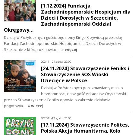
[1.12.2024] Fundacja
Zachodniopomorskie Hospicjum dla
Dzieci i Dorosłych w Szczecinie,
Zachodniopomorski Oddział
Okręgowy…
Dzisiaj w Pożytecznych gościć będziemy Kingę Krzywicką prezeskę
Fundacji Zachodniopomorskie Hospicjum dla Dzieci i Dorosłych w
Szczecinie z którą rozmawiać…
» więcej
2024-11-24, godz. 20:00
[24.11.2024] Stowarzyszenie Feniks i
Stowarzyszenie SOS Wioski
Dziecięce w Polsce
Dzisiaj w Pożytecznych porozmawiamy m.in. o
bezdomności, nasz gość Arkadiusz Oryszewski
prezes Stowarzyszenia Feniks opowie o zakresie działania
pogotowia…
» więcej
2024-11-17, godz. 20:00
[17.11.2024] Stowarzyszenie Polites,
Polska Akcja Humanitarna, Koło