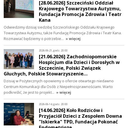
[28.06.2026] Szczeciński Oddział
Krajowego Towarzystwa Autyzmu,
Fundacja Promocja Zdrowia i Teatr
Kana
Odwiedzimy dzisiaj siedzibę Szczecińskiego Oddziału Krajowego
Towarzystwa Autyzmu, także Fundację Promocja Zdrowia i Teatr Kana.
Rozmawiać będziemy o potrzebie…
» więcej
2026-06-21, godz. 20:00
[21.06.2026] Zachodniopomorskie
Hospicjum dla Dzieci i Dorosłych w
Szczecinie, Polski Związek
Głuchych, Polskie Stowarzyszenie…
Dzisiaj w Pożytecznych opowiemy o ofercie otwartego niedawno
Centrum Komunikacji dla Osób z Niepełnosprawnościami. Warto
podkreślić, że jest to projekt…
» więcej
2026-06-14, godz. 20:00
[14.06.2026] Koło Rodziców i
Przyjaciół Dzieci z Zespołem Downa
"Iskierka" TPD, Fundacja Pokonać
Endometriozę