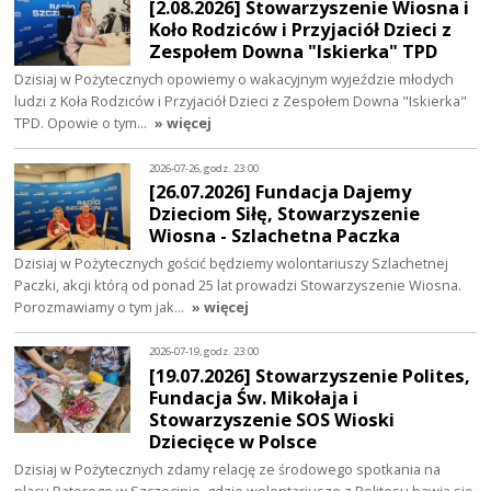
[2.08.2026] Stowarzyszenie Wiosna i
Koło Rodziców i Przyjaciół Dzieci z
Zespołem Downa "Iskierka" TPD
Dzisiaj w Pożytecznych opowiemy o wakacyjnym wyjeździe młodych
ludzi z Koła Rodziców i Przyjaciół Dzieci z Zespołem Downa "Iskierka"
TPD. Opowie o tym…
» więcej
2026-07-26, godz. 23:00
[26.07.2026] Fundacja Dajemy
Dzieciom Siłę, Stowarzyszenie
Wiosna - Szlachetna Paczka
Dzisiaj w Pożytecznych gościć będziemy wolontariuszy Szlachetnej
Paczki, akcji którą od ponad 25 lat prowadzi Stowarzyszenie Wiosna.
Porozmawiamy o tym jak…
» więcej
2026-07-19, godz. 23:00
[19.07.2026] Stowarzyszenie Polites,
Fundacja Św. Mikołaja i
Stowarzyszenie SOS Wioski
Dziecięce w Polsce
Dzisiaj w Pożytecznych zdamy relację ze środowego spotkania na
placu Batorego w Szczecinie, gdzie wolontariusze z Politesu bawią się