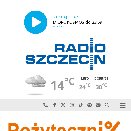
SŁUCHAJ TERAZ
MIQROKOSMOS do 23:59
Miqro
°C
jutro
pojutrze
14
°C
°C
24
30
Najlepiej po prostu do nas zadzwoń
Odwiedź nas na Facebook-u
Odwiedź nas na X
Odwiedź nas na Instagram-ie
Odwiedź nas na TikTok-u
Szukaj nas na Spotify
Wyślij do nas w
Szukaj