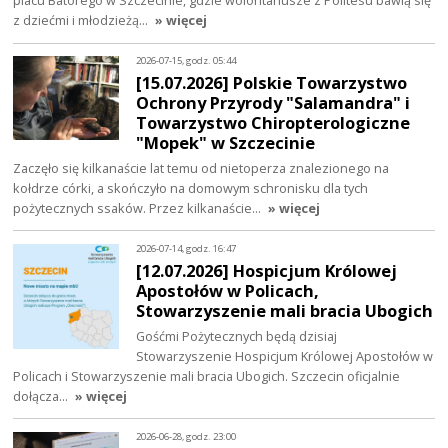
z dziećmi i młodzieżą…
» więcej
2026-07-15, godz. 05:44
[15.07.2026] Polskie Towarzystwo
Ochrony Przyrody "Salamandra" i
Towarzystwo Chiropterologiczne
"Mopek" w Szczecinie
Zaczęło się kilkanaście lat temu od nietoperza znalezionego na
kołdrze córki, a skończyło na domowym schronisku dla tych
pożytecznych ssaków. Przez kilkanaście…
» więcej
2026-07-14, godz. 16:47
[12.07.2026] Hospicjum Królowej
Apostołów w Policach,
Stowarzyszenie mali bracia Ubogich
Gośćmi Pożytecznych będą dzisiaj
Stowarzyszenie Hospicjum Królowej Apostołów w
Policach i Stowarzyszenie mali bracia Ubogich. Szczecin oficjalnie
dołącza…
» więcej
2026-06-28, godz. 23:00