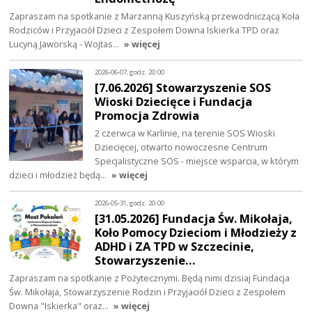
Zapraszam na spotkanie z Marzanną Kuszyńską przewodniczącą Koła
Rodziców i Przyjaciół Dzieci z Zespołem Downa Iskierka TPD oraz
Lucyną Jaworską - Wojtas…
» więcej
2026-06-07, godz. 20:00
[7.06.2026] Stowarzyszenie SOS
Wioski Dziecięce i Fundacja
Promocja Zdrowia
2 czerwca w Karlinie, na terenie SOS Wioski
Dziecięcej, otwarto nowoczesne Centrum
Specjalistyczne SOS - miejsce wsparcia, w którym
dzieci i młodzież będą…
» więcej
2026-05-31, godz. 20:00
[31.05.2026] Fundacja Św. Mikołaja,
Koło Pomocy Dzieciom i Młodzieży z
ADHD i ZA TPD w Szczecinie,
Stowarzyszenie…
Zapraszam na spotkanie z Pożytecznymi. Będą nimi dzisiaj Fundacja
Św. Mikołaja, Stowarzyszenie Rodzin i Przyjaciół Dzieci z Zespołem
Downa "Iskierka" oraz…
» więcej