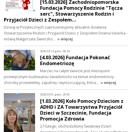
[15.03.2026] Zachodniopomorska
Fundacja Pomocy Rodzinie "Tęcza
serc", Stowarzyszenie Rodzin i
Przyjaciół Dzieci z Zespołem…
Dzisiaj w Pożytecznych zaprezentujemy aktualne działania
Stowarzyszenia Rodzin i Przyjaciół Dzieci z Zespołem Downa Iskierka -
mówią Małgorzata Świerzko…
» więcej
2026-03-14, godz. 08:34
[4.03.2026] Fundacja Pokonać
Endometriozę
Marzec na całym świecie jest miesiącem
poświęconym budowaniu świadomości na temat endometriozy -
choroby przewlekłej, zapalnej i wyniszczającej, która…
» więcej
2026-03-01, godz. 20:00
[1.03.2026] Koło Pomocy Dzieciom z
ADHD i ZA Towarzystwa Przyjaciół
Dzieci w Szczecinie, Fundacja
Promocja Zdrowia
27 lutego, obchodziliśmy Światowy Dzień
Organizacji Pozarządowych. Z tej okazji odbyło się