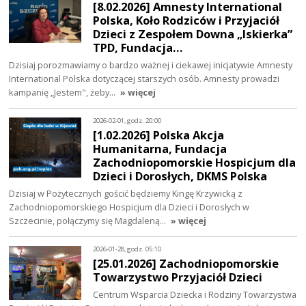
[8.02.2026] Amnesty International
Polska, Koło Rodziców i Przyjaciół
Dzieci z Zespołem Downa „Iskierka”
TPD, Fundacja…
Dzisiaj porozmawiamy o bardzo ważnej i ciekawej inicjatywie Amnesty
International Polska dotyczącej starszych osób. Amnesty prowadzi
kampanię „Jestem", żeby…
» więcej
2026-02-01, godz. 20:00
[1.02.2026] Polska Akcja
Humanitarna, Fundacja
Zachodniopomorskie Hospicjum dla
Dzieci i Dorosłych, DKMS Polska
Dzisiaj w Pożytecznych gościć będziemy Kingę Krzywicką z
Zachodniopomorskiego Hospicjum dla Dzieci i Dorosłych w
Szczecinie, połączymy się Magdaleną…
» więcej
2026-01-28, godz. 05:10
[25.01.2026] Zachodniopomorskie
Towarzystwo Przyjaciół Dzieci
Centrum Wsparcia Dziecka i Rodziny Towarzystwa