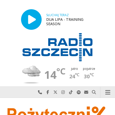
SŁUCHAJ TERAZ
DUA LIPA - TRAINING
SEASON
°C
jutro
pojutrze
14
°C
°C
24
30
Najlepiej po prostu do nas zadzwoń
Odwiedź nas na Facebook-u
Odwiedź nas na X
Odwiedź nas na Instagram-ie
Odwiedź nas na TikTok-u
Szukaj nas na Spotify
Wyślij do nas w
Szukaj