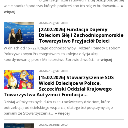
wiele spotkań podczas których podkreślano ich rolę w budowaniu…
»
więcej
2026-02-22, godz. 20:00
[22.02.2026] Fundacja Dajemy
Dzieciom Siłę i Zachodniopomorskie
Towarzystwo Przyjaciół Dzieci
W dniach od 16 - 22 lutego obchodzony był Tydzień Pomocy Osobom
Pokrzywdzonym Przestępstwem, to kolejna edycja akcji
koordynowanej przez Ministerstwo Sprawiedliwości…
» więcej
2026-02-15, godz. 20:00
[15.02.2026] Stowarzyszenie SOS
Wioski Dziecięce w Polsce,
Szczeciński Oddział Krajowego
Towarzystwa Autyzmu i Fundacja…
Dzisiaj w Pożytecznych dużo czasu poświęcimy dzieciom, które
potrzebują rodzicielskiego wsparcia, dlatego też połączymy się z
paniami ze Stowarzyszenia…
» więcej
2026-02-08, godz. 20:00