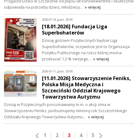
Przyjaciół Dzieci w Szczecinie od pięciu lat konsekwentnie i skutecznie
odpowiada na potrzeby dzieci, młodzieży…
» więcej
2026-01-18, godz. 20:00
[18.01.2026] Fundacja Liga
Superbohaterów
Dzisiaj gościem Pożytecznych będzie Liga
Superbohaterów, oczywiście jest to Organizacja
Pożytku Publicznego na rzecz której można
przekazać 1,5 % swojego…
» więcej
2026-01-11, godz. 20:00
[11.01.2026] Stowarzyszenie Feniks,
Polska Misja Medyczna i
Szczeciński Oddział Krajowego
Towarzystwa Autyzmu
Dzisiaj w Pożytecznych porozmawiamy m.in. o akcji zima w
Stowarzyszeniu Feniks, podsumujemy miniony rok Szczecińskiego
Oddziału Krajowego Towarzystwa Autyzmu…
» więcej
1
2
3
4
5