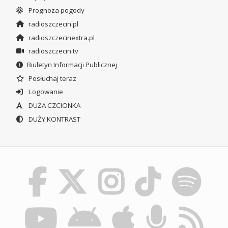
Prognoza pogody
radioszczecin.pl
radioszczecinextra.pl
radioszczecin.tv
Biuletyn Informacji Publicznej
Posłuchaj teraz
Logowanie
DUŻA CZCIONKA
DUŻY KONTRAST