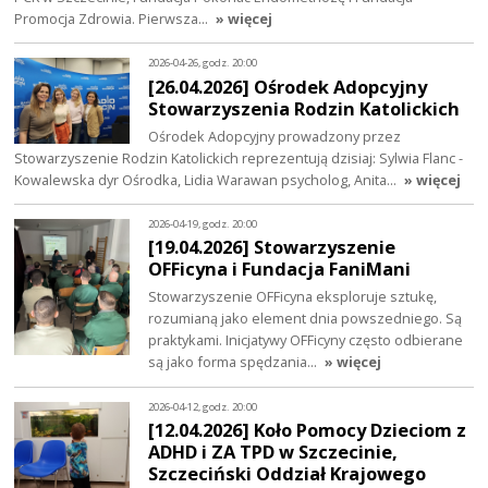
Promocja Zdrowia. Pierwsza…
» więcej
2026-04-26, godz. 20:00
[26.04.2026] Ośrodek Adopcyjny
Stowarzyszenia Rodzin Katolickich
Ośrodek Adopcyjny prowadzony przez
Stowarzyszenie Rodzin Katolickich reprezentują dzisiaj: Sylwia Flanc -
Kowalewska dyr Ośrodka, Lidia Warawan psycholog, Anita…
» więcej
2026-04-19, godz. 20:00
[19.04.2026] Stowarzyszenie
OFFicyna i Fundacja FaniMani
Stowarzyszenie OFFicyna eksploruje sztukę,
rozumianą jako element dnia powszedniego. Są
praktykami. Inicjatywy OFFicyny często odbierane
są jako forma spędzania…
» więcej
2026-04-12, godz. 20:00
[12.04.2026] Koło Pomocy Dzieciom z
ADHD i ZA TPD w Szczecinie,
Szczeciński Oddział Krajowego