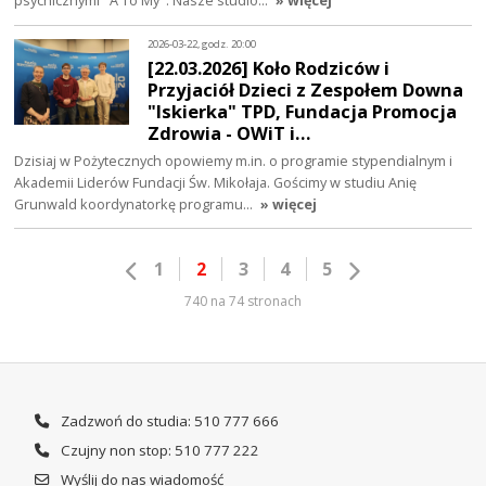
2026-03-22, godz. 20:00
[22.03.2026] Koło Rodziców i
Przyjaciół Dzieci z Zespołem Downa
"Iskierka" TPD, Fundacja Promocja
Zdrowia - OWiT i…
Dzisiaj w Pożytecznych opowiemy m.in. o programie stypendialnym i
Akademii Liderów Fundacji Św. Mikołaja. Gościmy w studiu Anię
Grunwald koordynatorkę programu…
» więcej
1
2
3
4
5
740 na 74 stronach
Zadzwoń do studia: 510 777 666
Czujny non stop: 510 777 222
Wyślij do nas wiadomość