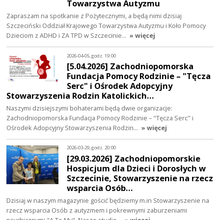
Towarzystwa Autyzmu
Zapraszam na spotkanie z Pożytecznymi, a będą nimi dzisiaj
Szczeciński Oddział Krajowego Towarzystwa Autyzmu i Koło Pomocy
Dzieciom z ADHD i ZA TPD w Szczecinie…
» więcej
2026-04-05, godz. 19:00
[5.04.2026] Zachodniopomorska
Fundacja Pomocy Rodzinie – "Tęcza
Serc" i Ośrodek Adopcyjny
Stowarzyszenia Rodzin Katolickich…
Naszymi dzisiejszymi bohaterami będą dwie organizacje:
Zachodniopomorska Fundacja Pomocy Rodzinie – "Tęcza Serc" i
Ośrodek Adopcyjny Stowarzyszenia Rodzin…
» więcej
2026-03-29, godz. 20:00
[29.03.2026] Zachodniopomorskie
Hospicjum dla Dzieci i Dorosłych w
Szczecinie, Stowarzyszenie na rzecz
wsparcia Osób…
Dzisiaj w naszym magazynie gościć będziemy m.in Stowarzyszenie na
rzecz wsparcia Osób z autyzmem i pokrewnymi zaburzeniami
psychicznymi "A To My". Nasze studio…
» więcej