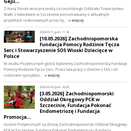
Gaju…
Z Anną Storek wice-prezeską szczecińskiego Oddziału Towarzystwa
Walki z Kalectwem w Szczecinie porozmawiamy o aktualnych
projektach realizowanych przez tę…
» więcej
2026-05-11, godz. 11:36
[10.05.2026] Zachodniopomorska
Fundacja Pomocy Rodzinie Tęcza
Serc i Stowarzyszenie SOS Wioski Dziecięce w
Polsce
W studiu Pożytecznych gościć będziemy Zachodniopomorską Fundację
Pomocy Rodzinie Tęcza Serc. Przez lata pracy z dziećmi z FAS i ich
rodzinami specjaliści…
» więcej
2026-05-03, godz. 20:00
[3.05.2026] Zachodniopomorski
Oddział Okręgowy PCK w
Szczecinie, Fundacja Pokonać
Endometriozę i Fundacja
Promocja…
Gośćmi Pożytecznych są dzisiaj Zachodniopomorski Oddział Okręgowy
PCK w Szczecinie, Fundacja Pokonać Endometriozę i Fundacja