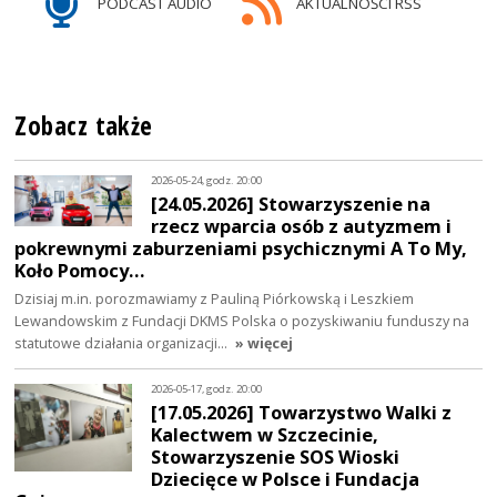
PODCAST AUDIO
AKTUALNOŚCI RSS
Zobacz także
2026-05-24, godz. 20:00
[24.05.2026] Stowarzyszenie na
rzecz wparcia osób z autyzmem i
pokrewnymi zaburzeniami psychicznymi A To My,
Koło Pomocy…
Dzisiaj m.in. porozmawiamy z Pauliną Piórkowską i Leszkiem
Lewandowskim z Fundacji DKMS Polska o pozyskiwaniu funduszy na
statutowe działania organizacji…
» więcej
2026-05-17, godz. 20:00
[17.05.2026] Towarzystwo Walki z
Kalectwem w Szczecinie,
Stowarzyszenie SOS Wioski
Dziecięce w Polsce i Fundacja