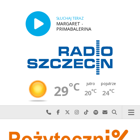
SŁUCHAJ TERAZ
MARGARET -
PRIMABALERINA
°C
jutro
pojutrze
29
°C
°C
20
24
Najlepiej po prostu do nas zadzwoń
Odwiedź nas na Facebook-u
Odwiedź nas na X
Odwiedź nas na Instagram-ie
Odwiedź nas na TikTok-u
Szukaj nas na Spotify
Wyślij do nas w
Szukaj