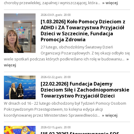
choroby przewlekłej, zapalnej i wyniszczającej, która…
» więcej
2026-03-01, godz. 20:00
[1.03.2026] Koło Pomocy Dzieciom z
ADHD i ZA Towarzystwa Przyjaciół
Dzieci w Szczecinie, Fundacja
Promocja Zdrowia
27 lutego, obchodziliśmy Światowy Dzień
Organizacji Pozarządowych. Z tej okazji odbyło się
wiele spotkań podczas których podkreślano ich rolę w budowaniu…
»
więcej
2026-02-22, godz. 20:00
[22.02.2026] Fundacja Dajemy
Dzieciom Siłę i Zachodniopomorskie
Towarzystwo Przyjaciół Dzieci
W dniach od 16 - 22 lutego obchodzony był Tydzień Pomocy Osobom
Pokrzywdzonym Przestępstwem, to kolejna edycja akcji
koordynowanej przez Ministerstwo Sprawiedliwości…
» więcej
2026-02-15, godz. 20:00
[15.02.2026] Stowarzyszenie SOS