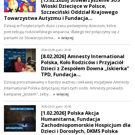
Wioski Dziecięce w Polsce,
Szczeciński Oddział Krajowego
Towarzystwa Autyzmu i Fundacja…
Dzisiaj w Pożytecznych dużo czasu poświęcimy dzieciom, które
potrzebują rodzicielskiego wsparcia, dlatego też połączymy się z
paniami ze Stowarzyszenia…
» więcej
2026-02-08, godz. 20:00
[8.02.2026] Amnesty International
Polska, Koło Rodziców i Przyjaciół
Dzieci z Zespołem Downa „Iskierka”
TPD, Fundacja…
Dzisiaj porozmawiamy o bardzo ważnej i ciekawej inicjatywie Amnesty
International Polska dotyczącej starszych osób. Amnesty prowadzi
kampanię „Jestem", żeby…
» więcej
2026-02-01, godz. 20:00
[1.02.2026] Polska Akcja
Humanitarna, Fundacja
Zachodniopomorskie Hospicjum dla
Dzieci i Dorosłych, DKMS Polska