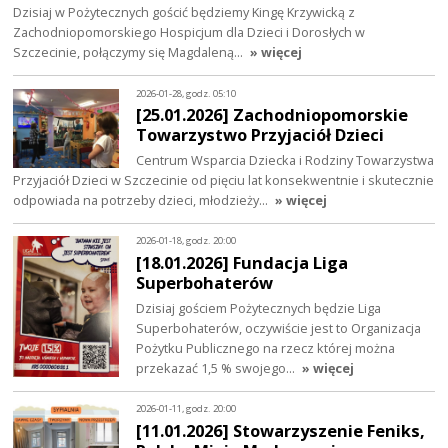
Dzisiaj w Pożytecznych gościć będziemy Kingę Krzywicką z
Zachodniopomorskiego Hospicjum dla Dzieci i Dorosłych w
Szczecinie, połączymy się Magdaleną…
» więcej
2026-01-28, godz. 05:10
[25.01.2026] Zachodniopomorskie
Towarzystwo Przyjaciół Dzieci
Centrum Wsparcia Dziecka i Rodziny Towarzystwa
Przyjaciół Dzieci w Szczecinie od pięciu lat konsekwentnie i skutecznie
odpowiada na potrzeby dzieci, młodzieży…
» więcej
2026-01-18, godz. 20:00
[18.01.2026] Fundacja Liga
Superbohaterów
Dzisiaj gościem Pożytecznych będzie Liga
Superbohaterów, oczywiście jest to Organizacja
Pożytku Publicznego na rzecz której można
przekazać 1,5 % swojego…
» więcej
2026-01-11, godz. 20:00
[11.01.2026] Stowarzyszenie Feniks,