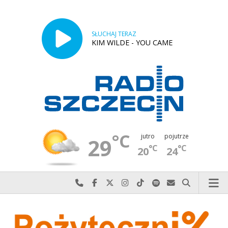
SŁUCHAJ TERAZ
KIM WILDE - YOU CAME
°C
jutro
pojutrze
29
°C
°C
20
24
Najlepiej po prostu do nas zadzwoń
Odwiedź nas na Facebook-u
Odwiedź nas na X
Odwiedź nas na Instagram-ie
Odwiedź nas na TikTok-u
Szukaj nas na Spotify
Wyślij do nas w
Szukaj