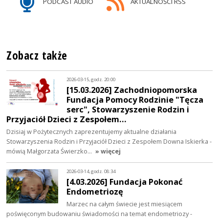
PODCAST AUDIO
AKTUALNOŚCI RSS
Zobacz także
2026-03-15, godz. 20:00
[15.03.2026] Zachodniopomorska
Fundacja Pomocy Rodzinie "Tęcza
serc", Stowarzyszenie Rodzin i
Przyjaciół Dzieci z Zespołem…
Dzisiaj w Pożytecznych zaprezentujemy aktualne działania
Stowarzyszenia Rodzin i Przyjaciół Dzieci z Zespołem Downa Iskierka -
mówią Małgorzata Świerzko…
» więcej
2026-03-14, godz. 08:34
[4.03.2026] Fundacja Pokonać
Endometriozę
Marzec na całym świecie jest miesiącem
poświęconym budowaniu świadomości na temat endometriozy -