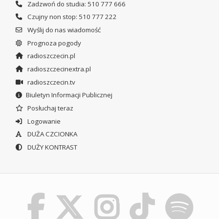
Zadzwoń do studia: 510 777 666
Czujny non stop: 510 777 222
Wyślij do nas wiadomość
Prognoza pogody
radioszczecin.pl
radioszczecinextra.pl
radioszczecin.tv
Biuletyn Informacji Publicznej
Posłuchaj teraz
Logowanie
DUŻA CZCIONKA
DUŻY KONTRAST