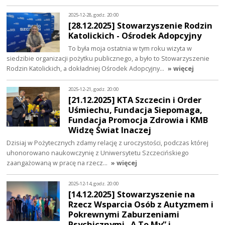
2025-12-28, godz. 20:00
[28.12.2025] Stowarzyszenie Rodzin
Katolickich - Ośrodek Adopcyjny
To była moja ostatnia w tym roku wizyta w
siedzibie organizacji pożytku publicznego, a było to Stowarzyszenie
Rodzin Katolickich, a dokładniej Ośrodek Adopcyjny…
» więcej
2025-12-21, godz. 20:00
[21.12.2025] KTA Szczecin i Order
Uśmiechu, Fundacja Siepomaga,
Fundacja Promocja Zdrowia i KMB
Widzę Świat Inaczej
Dzisiaj w Pożytecznych zdamy relację z uroczystości, podczas której
uhonorowano naukowczynię z Uniwersytetu Szczecińskiego
zaangażowaną w pracę na rzecz…
» więcej
2025-12-14, godz. 20:00
[14.12.2025] Stowarzyszenie na
Rzecz Wsparcia Osób z Autyzmem i
Pokrewnymi Zaburzeniami
Psychicznymi „A To My” i