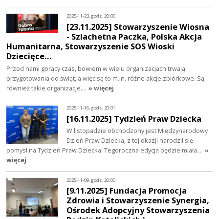
2025-11-23, godz. 20:00
[23.11.2025] Stowarzyszenie Wiosna
- Szlachetna Paczka, Polska Akcja
Humanitarna, Stowarzyszenie SOS Wioski
Dziecięce…
Przed nami gorący czas, bowiem w wielu organizacjach trwają
przygotowania do świąt, a więc są to m.in. różne akcje zbiórkowe. Są
również takie organizacje…
» więcej
2025-11-16, godz. 20:01
[16.11.2025] Tydzień Praw Dziecka
W listopadzie obchodzony jest Międzynarodowy
Dzień Praw Dziecka, z tej okazji narodził się
pomysł na Tydzień Praw Dziecka. Tegoroczna edycja będzie miała…
»
więcej
2025-11-09, godz. 20:00
[9.11.2025] Fundacja Promocja
Zdrowia i Stowarzyszenie Synergia,
Ośrodek Adopcyjny Stowarzyszenia