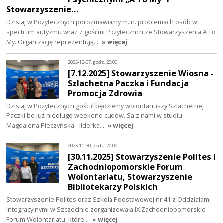
Stowarzyszenie…
Dzisiaj w Pożytecznych porozmawiamy m.in. problemach osób w
spectrum autyzmu wraz z gośćmi Pożytecznch ze Stowarzyszenia A To
My. Organizację reprezentują…
» więcej
2025-12-07, godz. 20:00
[7.12.2025] Stowarzyszenie Wiosna -
Szlachetna Paczka i Fundacja
Promocja Zdrowia
Dzisiaj w Pożytecznych gościć będziemy wolontariuszy Szlachetnej
Paczki bo już niedługo weekend cudów. Są z nami w studiu
Magdalena Pieczyńska - liderka…
» więcej
2025-11-30, godz. 20:00
[30.11.2025] Stowarzyszenie Polites i
Zachodniopomorskie Forum
Wolontariatu, Stowarzyszenie
Bibliotekarzy Polskich
Stowarzyszenie Polites oraz Szkoła Podstawowej nr 41 z Oddziałami
Integracyjnymi w Szczecinie zorganizowała IX Zachodniopomorskie
Forum Wolontariatu, które…
» więcej