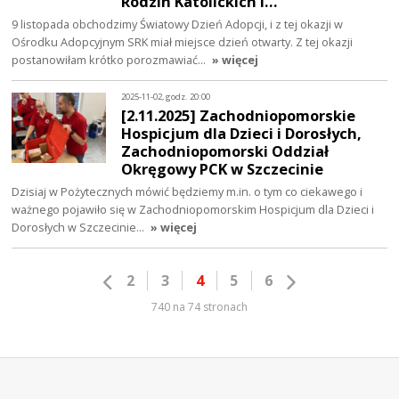
Rodzin Katolickich i…
9 listopada obchodzimy Światowy Dzień Adopcji, i z tej okazji w
Ośrodku Adopcyjnym SRK miał miejsce dzień otwarty. Z tej okazji
postanowiłam krótko porozmawiać…
» więcej
2025-11-02, godz. 20:00
[2.11.2025] Zachodniopomorskie
Hospicjum dla Dzieci i Dorosłych,
Zachodniopomorski Oddział
Okręgowy PCK w Szczecinie
Dzisiaj w Pożytecznych mówić będziemy m.in. o tym co ciekawego i
ważnego pojawiło się w Zachodniopomorskim Hospicjum dla Dzieci i
Dorosłych w Szczecinie…
» więcej
2
3
4
5
6
740 na 74 stronach