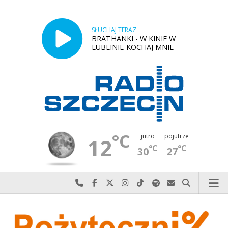
SŁUCHAJ TERAZ
BRATHANKI - W KINIE W
LUBLINIE-KOCHAJ MNIE
°C
jutro
pojutrze
12
°C
°C
30
27
Najlepiej po prostu do nas zadzwoń
Odwiedź nas na Facebook-u
Odwiedź nas na X
Odwiedź nas na Instagram-ie
Odwiedź nas na TikTok-u
Szukaj nas na Spotify
Wyślij do nas w
Szukaj