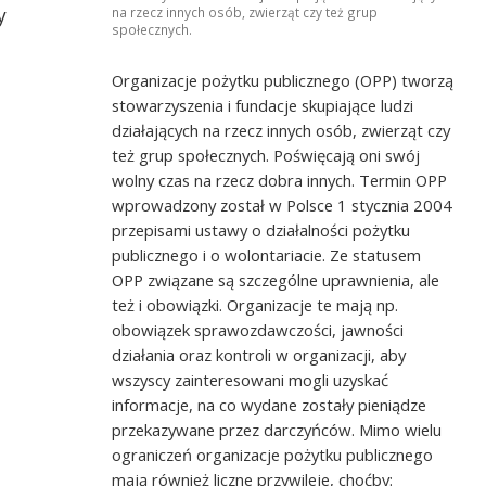
y
na rzecz innych osób, zwierząt czy też grup
społecznych.
Organizacje pożytku publicznego (OPP) tworzą
stowarzyszenia i fundacje skupiające ludzi
działających na rzecz innych osób, zwierząt czy
ad
Drużyna z Katolickiego Liceum
też grup społecznych. Poświęcają oni swój
Ogólnokształcącego w Szczecinie
wolny czas na rzecz dobra innych. Termin OPP
wprowadzony został w Polsce 1 stycznia 2004
przepisami ustawy o działalności pożytku
publicznego i o wolontariacie. Ze statusem
OPP związane są szczególne uprawnienia, ale
też i obowiązki. Organizacje te mają np.
obowiązek sprawozdawczości, jawności
działania oraz kontroli w organizacji, aby
wszyscy zainteresowani mogli uzyskać
informacje, na co wydane zostały pieniądze
przekazywane przez darczyńców. Mimo wielu
ograniczeń organizacje pożytku publicznego
mają również liczne przywileje, choćby: