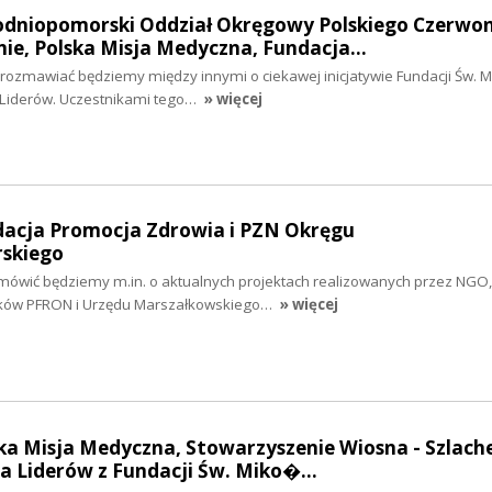
hodniopomorski Oddział Okręgowy Polskiego Czerwo
nie, Polska Misja Medyczna, Fundacja…
i rozmawiać będziemy między innymi o ciekawej inicjatywie Fundacji Św. Mi
 Liderów. Uczestnikami tego…
» więcej
ndacja Promocja Zdrowia i PZN Okręgu
skiego
 mówić będziemy m.in. o aktualnych projektach realizowanych przez NGO,
ków PFRON i Urzędu Marszałkowskiego…
» więcej
ska Misja Medyczna, Stowarzyszenie Wiosna - Szlach
a Liderów z Fundacji Św. Miko�…