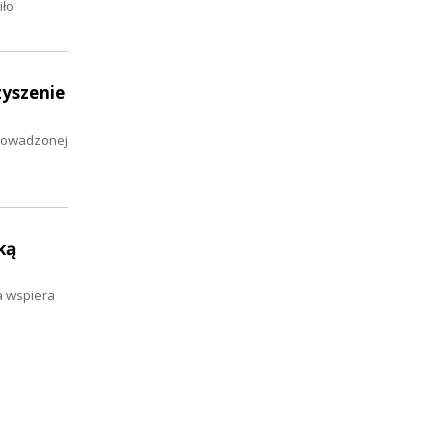
iło
zyszenie
prowadzonej
ką
a wspiera