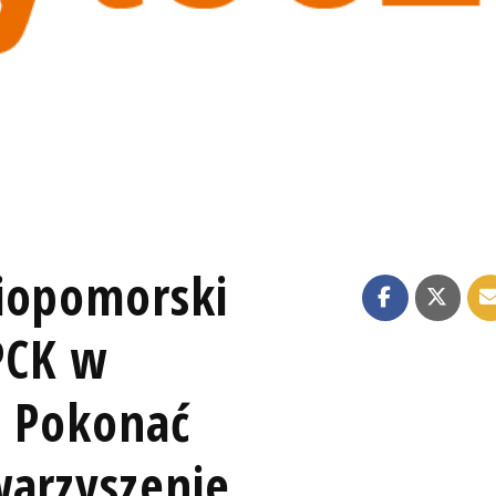
iopomorski
PCK w
a Pokonać
warzyszenie