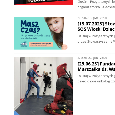
Gośćmi Pożytecznych będ
organizatorka Szlachet
2025-07-13, godz. 23:00
[13.07.2025] Sto
SOS Wioski Dziec
Dzisiaj w Pożytecznych
przez Stowarzyszenie W
2025-06-29, godz. 23:00
[29.06.25] Fund
Marszałka ds. W
Dzisiaj w Pożytecznych 
dzieci chore onkologi