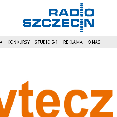
A
KONKURSY
STUDIO S-1
REKLAMA
O NAS