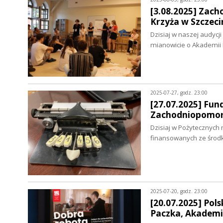
[3.08.2025] Zac
Krzyża w Szczeci
Dzisiaj w naszej audycj
mianowicie o Akademii
2025-07-27, godz. 23:00
[27.07.2025] Fu
Zachodniopomor
Dzisiaj w Pożytecznych
finansowanych ze środ
2025-07-20, godz. 23:00
[20.07.2025] Pol
Paczka, Akademi