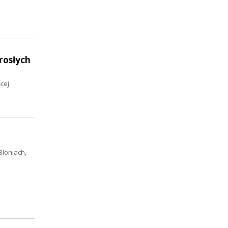
rosłych
cej
Błoniach,