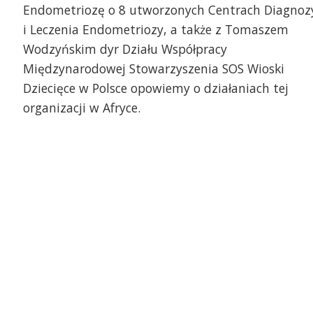
Endometriozę o 8 utworzonych Centrach Diagnoz
i Leczenia Endometriozy, a także z Tomaszem
Wodzyńskim dyr Działu Współpracy
Międzynarodowej Stowarzyszenia SOS Wioski
Dziecięce w Polsce opowiemy o działaniach tej
użyna z Katolickiego Liceum
Wszystkie ręce na pokł
ólnokształcącego w Szczecinie
organizacji w Afryce.