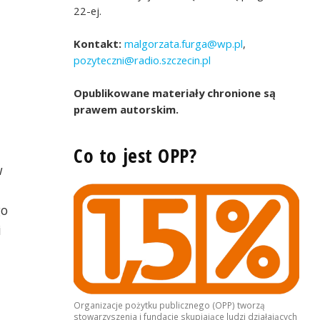
22-ej.
Kontakt:
malgorzata.furga@wp.pl
,
pozyteczni@radio.szczecin.pl
Opublikowane materiały chronione są
prawem autorskim.
Co to jest OPP?
w
go
i
Organizacje pożytku publicznego (OPP) tworzą
stowarzyszenia i fundacje skupiające ludzi działających