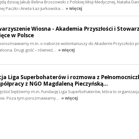
ą dzisiaj Jakub Belina Brzozowski z Polskiej Misji Medycznej, Natalia Dan
nej Paczki i Aneta Łaz-Jurkowska…
» więcej
warzyszenie Wiosna - Akademia Przyszłości i Stowar
ięce w Polsce
 porozmawiamy m.in. o naborze wolontariuszy do Akademii Przyszłości 
iosna. Drugi gość – również…
» więcej
acja Liga Superbohaterów i rozmowa z Pełnomocnicz
spółpracy z NGO Magdaleną Pieczyńską…
gościć będziemy m.in. Fundację Liga Superbohaterów, która to organizacj
cznie. Poza tym porozmawiamy…
» więcej