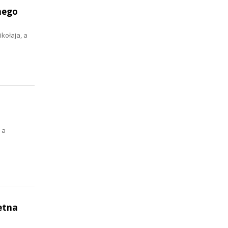
nego
kołaja, a
 a
etna