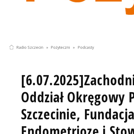
Radio Szczecin
»
Pożyteczni
»
Podcasty
[6.07.2025]Zachodn
Oddział Okręgowy 
Szczecinie, Fundacj
Endometriozę i Sto