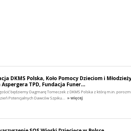
acja DKMS Polska, Koło Pomocy Dzieciom i Młodzieży
 Aspergera TPD, Fundacja Funer…
h gościć będziemy Dagmarę Tomeczek z DKMS Polska z którą m.in. poroz
Dzień Potencjalnych Dawców Szpiku…
» więcej
warzyszenie SOS Wioski Dziecięce w Polsce,