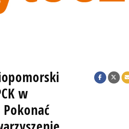
iopomorski
PCK w
a Pokonać
warzyszenie