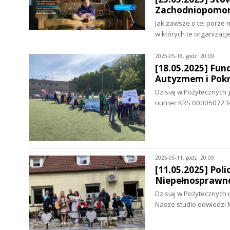
Zachodniopomors
Jak zawsze o tej porze
w których te organizacje
2025-05-18, godz. 20:00
[18.05.2025] Fun
Autyzmem i Pok
Dzisiaj w Pożytecznych 
numer KRS 0000507234, 
2025-05-11, godz. 20:00
[11.05.2025] Pol
Niepełnosprawno
Dzisiaj w Pożytecznych
Nasze studio odwiedzi