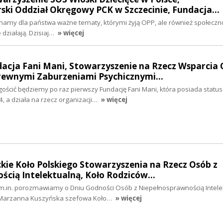
ki Oddział Okręgowy PCK w Szczecinie, Fundacja…
 mamy dla państwa ważne tematy, którymi żyją OPP, ale również społeczno
 działają. Dzisiaj…
» więcej
dacja Fani Mani, Stowarzyszenie na Rzecz Wsparcia 
rewnymi Zaburzeniami Psychicznymi…
gościć będziemy po raz pierwszy Fundację Fani Mani, która posiada statu
a działa na rzecz organizacji…
» więcej
ickie Koło Polskiego Stowarzyszenia na Rzecz Osób z
ścią Intelektualną, Koło Rodziców…
 m.in. porozmawiamy o Dniu Godności Osób z Niepełnosprawnością Intele
 Marzanna Kuszyńska szefowa Koło…
» więcej