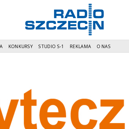
A
KONKURSY
STUDIO S-1
REKLAMA
O NAS