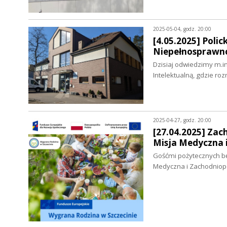
2025-05-04, godz. 20:00
[4.05.2025] Poli
Niepełnosprawno
Dzisiaj odwiedzimy m.i
Intelektualną, gdzie 
2025-04-27, godz. 20:00
[27.04.2025] Zac
Misja Medyczna 
Gośćmi pożytecznych bę
Medyczna i Zachodniop