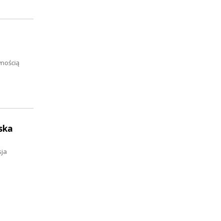
wnością
ska
sja