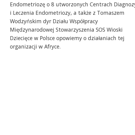
Endometriozę o 8 utworzonych Centrach Diagnoz
i Leczenia Endometriozy, a także z Tomaszem
Wodzyńskim dyr Działu Współpracy
Międzynarodowej Stowarzyszenia SOS Wioski
Dziecięce w Polsce opowiemy o działaniach tej
użyna z Katolickiego Liceum
Wszystkie ręce na pokł
ólnokształcącego w Szczecinie
organizacji w Afryce.