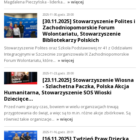
Magdalena Pieczyńska - liderka…
» więcej
2025-11-30, godz. 20:00
[30.11.2025] Stowarzyszenie Polites i
Zachodniopomorskie Forum
Wolontariatu, Stowarzyszenie
Bibliotekarzy Polskich
Stowarzyszenie Polites oraz Szkoła Podstawowej nr 41 z Oddziałami
Integracyjnymi w Szczecinie zorganizowała IX Zachodniopomorskie
Forum Wolontariatu, które…
» więcej
2025-11-23, godz. 20:00
[23.11.2025] Stowarzyszenie Wiosna
- Szlachetna Paczka, Polska Akcja
Humanitarna, Stowarzyszenie SOS Wioski
Dziecięce…
Przed nami gorący czas, bowiem w wielu organizacjach trwają
przygotowania do świąt, a więc są to m.in. różne akcje zbiórkowe. Są
również takie organizacje…
» więcej
2025-11-16, godz. 20:01
[16.11.2025] Tydzień Praw Dziecka