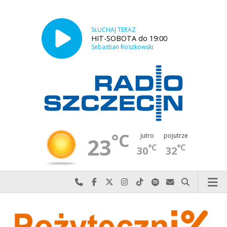
SŁUCHAJ TERAZ
HIT-SOBOTA do 19:00
Sebastian Roszkowski
°C
jutro
pojutrze
23
°C
°C
30
32
Najlepiej po prostu do nas zadzwoń
Odwiedź nas na Facebook-u
Odwiedź nas na X
Odwiedź nas na Instagram-ie
Odwiedź nas na TikTok-u
Szukaj nas na Spotify
Wyślij do nas w
Szukaj