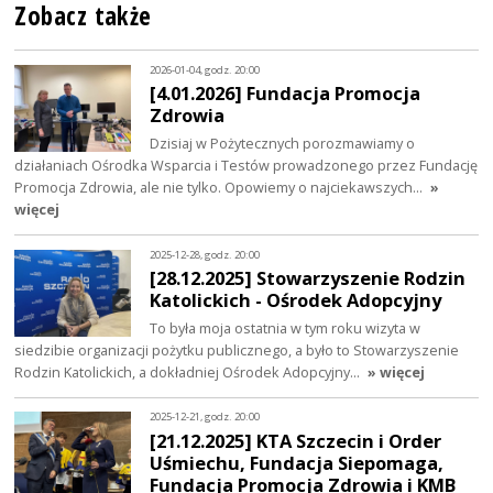
Zobacz także
2026-01-04, godz. 20:00
[4.01.2026] Fundacja Promocja
Zdrowia
Dzisiaj w Pożytecznych porozmawiamy o
działaniach Ośrodka Wsparcia i Testów prowadzonego przez Fundację
Promocja Zdrowia, ale nie tylko. Opowiemy o najciekawszych…
»
więcej
2025-12-28, godz. 20:00
[28.12.2025] Stowarzyszenie Rodzin
Katolickich - Ośrodek Adopcyjny
To była moja ostatnia w tym roku wizyta w
siedzibie organizacji pożytku publicznego, a było to Stowarzyszenie
Rodzin Katolickich, a dokładniej Ośrodek Adopcyjny…
» więcej
2025-12-21, godz. 20:00
[21.12.2025] KTA Szczecin i Order
Uśmiechu, Fundacja Siepomaga,
Fundacja Promocja Zdrowia i KMB