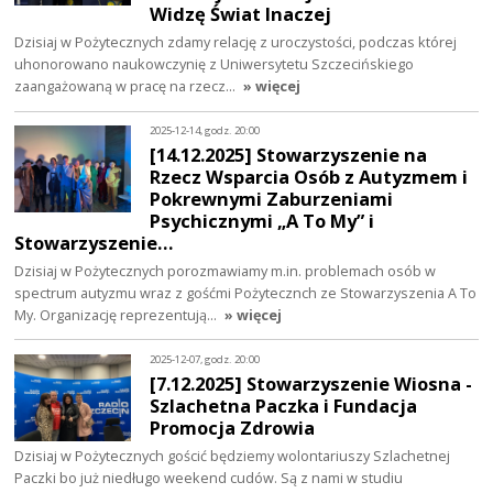
Widzę Świat Inaczej
Dzisiaj w Pożytecznych zdamy relację z uroczystości, podczas której
uhonorowano naukowczynię z Uniwersytetu Szczecińskiego
zaangażowaną w pracę na rzecz…
» więcej
2025-12-14, godz. 20:00
[14.12.2025] Stowarzyszenie na
Rzecz Wsparcia Osób z Autyzmem i
Pokrewnymi Zaburzeniami
Psychicznymi „A To My” i
Stowarzyszenie…
Dzisiaj w Pożytecznych porozmawiamy m.in. problemach osób w
spectrum autyzmu wraz z gośćmi Pożytecznch ze Stowarzyszenia A To
My. Organizację reprezentują…
» więcej
2025-12-07, godz. 20:00
[7.12.2025] Stowarzyszenie Wiosna -
Szlachetna Paczka i Fundacja
Promocja Zdrowia
Dzisiaj w Pożytecznych gościć będziemy wolontariuszy Szlachetnej
Paczki bo już niedługo weekend cudów. Są z nami w studiu