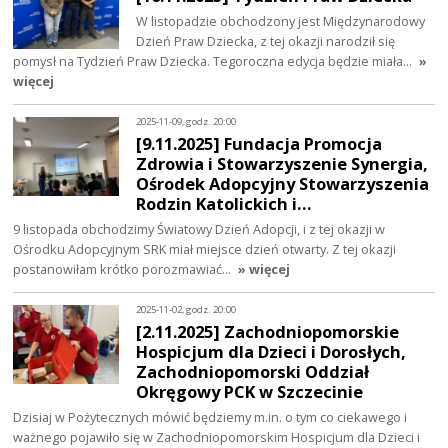
W listopadzie obchodzony jest Międzynarodowy
Dzień Praw Dziecka, z tej okazji narodził się
pomysł na Tydzień Praw Dziecka. Tegoroczna edycja będzie miała…
»
więcej
2025-11-09, godz. 20:00
[9.11.2025] Fundacja Promocja
Zdrowia i Stowarzyszenie Synergia,
Ośrodek Adopcyjny Stowarzyszenia
Rodzin Katolickich i…
9 listopada obchodzimy Światowy Dzień Adopcji, i z tej okazji w
Ośrodku Adopcyjnym SRK miał miejsce dzień otwarty. Z tej okazji
postanowiłam krótko porozmawiać…
» więcej
2025-11-02, godz. 20:00
[2.11.2025] Zachodniopomorskie
Hospicjum dla Dzieci i Dorosłych,
Zachodniopomorski Oddział
Okręgowy PCK w Szczecinie
Dzisiaj w Pożytecznych mówić będziemy m.in. o tym co ciekawego i
ważnego pojawiło się w Zachodniopomorskim Hospicjum dla Dzieci i