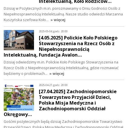
Intelektualną, Koło Rodziców…
Dzisiaj w Pożytecznych m.in. porozmawiamy o Dniu Godności Osób z
Niepełnosprawnością Intelektualną. Nasze studio odwiedzi Marzanna
Kuszyńska szefowa Koło…
» więcej
2025-05-04, godz. 20:00
[4.05.2025] Polickie Koło Polskiego
Stowarzyszenia na Rzecz Osób z
Niepełnosprawnością
Intelektualną, Fundacja Avalon…
Dzisiaj odwiedzimy m.in. Polickie Koło Polskiego Stowarzyszenia na
Rzecz Osób z Niepełnosprawnością Intelektualną, gdzie rozmawiać
będziemy o problemach…
» więcej
2025-04-27, godz. 20:00
[27.04.2025] Zachodniopomorskie
Towarzystwo Przyjaciół Dzieci,
Polska Misja Medyczna i
Zachodniopomorski Oddział
Okręgowy…
Gośćmi pożytecznych będą dzisiaj Zachodniopomorskie Towarzystwo
Przyjaciół Dzieci, Polska Misja Medyczna i Zachodniopomorski Oddział