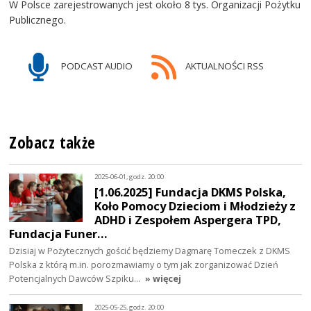
W Polsce zarejestrowanych jest około 8 tys. Organizacji Pożytku
Publicznego.
PODCAST AUDIO
AKTUALNOŚCI RSS
Zobacz także
2025-06-01, godz. 20:00
[1.06.2025] Fundacja DKMS Polska,
Koło Pomocy Dzieciom i Młodzieży z
ADHD i Zespołem Aspergera TPD,
Fundacja Funer…
Dzisiaj w Pożytecznych gościć będziemy Dagmarę Tomeczek z DKMS
Polska z którą m.in. porozmawiamy o tym jak zorganizować Dzień
Potencjalnych Dawców Szpiku…
» więcej
2025-05-25, godz. 20:00