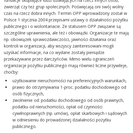
fundacje skupiające ludzi działających na rzecz innych osób,
zwierząt czy też grup społecznych. Poświęcają oni swój wolny
czas na rzecz dobra innych. Termin OPP wprowadzony został w
Polsce 1 stycznia 2004 przepisami ustawy o działalności pożytku
publicznego i o wolontariacie. Ze statusem OPP związane są
szczególne uprawnienia, ale też i obowiązki. Organizacje te mają
np. obowiązek sprawozdawczości, jawności działania oraz
kontroli w organizacji, aby wszyscy zainteresowani mogli
uzyskać informacje, na co wydane zostały pieniądze
przekazywane przez darczyńców. Mimo wielu ograniczeń
organizacje pożytku publicznego mają również liczne przywileje,
choćby:
użytkowanie nieruchomości na preferencyjnych warunkach,
prawo do otrzymywania 1-proc. podatku dochodowego od
osób fizycznych,
zwolnienie od: podatku dochodowego od osób prawnych,
podatku od nieruchomości, opłat od czynności
cywilnoprawnych (np. umów), opłat skarbowych i sądowych
w odniesieniu do prowadzonej działalności pożytku
publicznego.