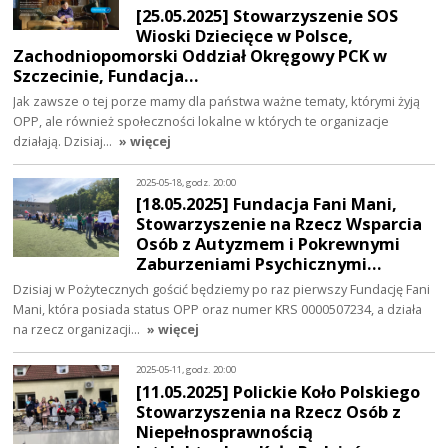
[25.05.2025] Stowarzyszenie SOS
Wioski Dziecięce w Polsce,
Zachodniopomorski Oddział Okręgowy PCK w
Szczecinie, Fundacja…
Jak zawsze o tej porze mamy dla państwa ważne tematy, którymi żyją
OPP, ale również społeczności lokalne w których te organizacje
działają. Dzisiaj…
» więcej
2025-05-18, godz. 20:00
[18.05.2025] Fundacja Fani Mani,
Stowarzyszenie na Rzecz Wsparcia
Osób z Autyzmem i Pokrewnymi
Zaburzeniami Psychicznymi…
Dzisiaj w Pożytecznych gościć będziemy po raz pierwszy Fundację Fani
Mani, która posiada status OPP oraz numer KRS 0000507234, a działa
na rzecz organizacji…
» więcej
2025-05-11, godz. 20:00
[11.05.2025] Polickie Koło Polskiego
Stowarzyszenia na Rzecz Osób z
Niepełnosprawnością