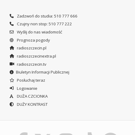
Zadzwoń do studia: 510 777 666
Czujny non stop: 510 777 222
Wyślij do nas wiadomość
Prognoza pogody
radioszczecin.pl
radioszczecinextra.pl
radioszczecin.tv
Biuletyn Informacji Publicznej
Posłuchaj teraz
Logowanie
DUŻA CZCIONKA
DUŻY KONTRAST