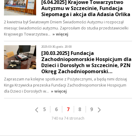
[6.04.2025] Krajowe Towarzystwo
Autyzmu w Szczecinie, Fundacja
Siepomaga i akcja dla Adasia Orlika
2 kwietnia był Światowym Dniem Świadomości Autyzmu i rozpoczął
miesiąc świadomości autyzmu. Zaprosiłam do studia przedstawicielki
Krajowego Towarzystwa…
» więcej
2025-03-30, godz. 20:00
[30.03.2025] Fundacja
Zachodniopomorskie Hospicjum dla
Dzieci i Dorosłych w Szczecinie, PZN
Okręg Zachodniopomorski…
Zapraszam na kolejne spotkanie z Pożytecznymi, a będą nimi dzisiaj
Kinga Krzywicka prezeska Fundacji Zachodniopomorskie Hospicjum
dla Dzieci i Dorosłych w…
» więcej
5
6
7
8
9
740 na 74 stronach