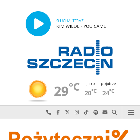
SŁUCHAJ TERAZ
KIM WILDE - YOU CAME
°C
jutro
pojutrze
29
°C
°C
20
24
Najlepiej po prostu do nas zadzwoń
Odwiedź nas na Facebook-u
Odwiedź nas na X
Odwiedź nas na Instagram-ie
Odwiedź nas na TikTok-u
Szukaj nas na Spotify
Wyślij do nas w
Szukaj