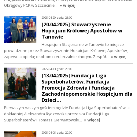
Okręgowy PCK w Szczecinie…
» więcej
2025-04-20, godz. 21:00
[20.04.2025] Stowarzyszenie
Hopicjum Królowej Apostołów w
Tanowie
Hospicjum Stacjonarne w Tanowie to miejsce
prowadzone przez Stowarzyszenie Hospicjum Królowej Apostołów,
zapewnia opiekę osobom nieuleczalnie chorym. Zespół…
» więcej
2025-04-13, godz. 20:00
[13.04.2025] Fundacja Liga
Superbohaterów, Fundacja
Promocja Zdrowia i Fundacja
Zachodniopomorskie Hospicjum dla
Dzieci…
Pierwszym naszym gościem będzie Fundacja Liga Superbohaterów, a
dokładniej Aleksandra Rydzewska prezeska Fundacji Liga
Superbohaterów i Tomasz Gierwiatowski…
» więcej
2025-04-06, godz. 20:00