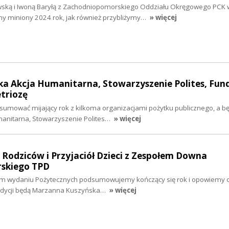
wską i Iwoną Baryłą z Zachodniopomorskiego Oddziału Okręgowego PCK 
y miniony 2024 rok, jak również przybliżymy…
» więcej
ska Akcja Humanitarna, Stowarzyszenie Polites, Fun
triozę
sumować mijający rok z kilkoma organizacjami pożytku publicznego, a b
umanitarna, Stowarzyszenie Polites…
» więcej
o Rodziców i Przyjaciół Dzieci z Zespołem Downa
skiego TPD
m wydaniu Pożytecznych podsumowujemy kończący się rok i opowiemy 
audycji będą Marzanna Kuszyńska…
» więcej