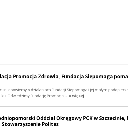
ndacja Promocja Zdrowia, Fundacja Siepomaga pom
 m.in. opowiemy o działaniach Fundacji Siepomaga i jej małym podopiec
rliku. Odwiedzimy Fundację Promocja…
» więcej
odniopomorski Oddział Okręgowy PCK w Szczecinie, 
 Stowarzyszenie Polites