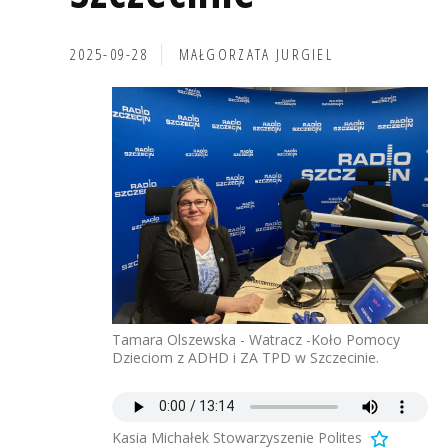
2025-09-28
MAŁGORZATA JURGIEL
Tamara Olszewska - Watracz -Koło Pomocy
Dzieciom z ADHD i ZA TPD w Szczecinie.
Kasia Michałek Stowarzyszenie Polites