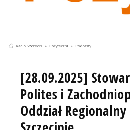
Radio Szczecin
»
Pożyteczni
»
Podcasty
[28.09.2025] Stowar
Polites i Zachodnio
Oddział Regionalny
Szczecinie