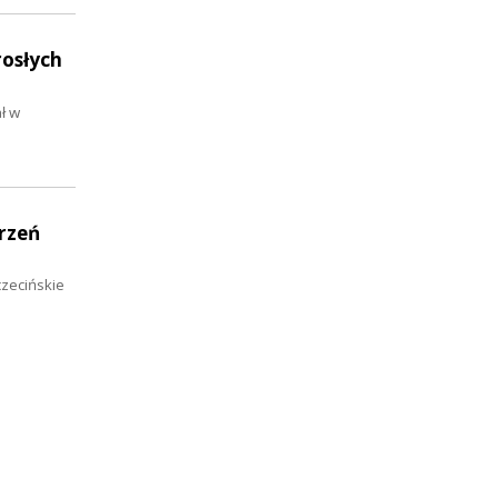
rosłych
ł w
rzeń
zecińskie