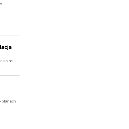
w
dacja
ędą nimi
o planach