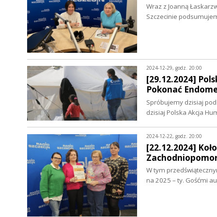
Wraz z Joanną Łaskarz
Szczecinie podsumujem
2024-12-29, godz. 20:00
[29.12.2024] Pol
Pokonać Endome
Spróbujemy dzisiaj pod
dzisiaj Polska Akcja H
2024-12-22, godz. 20:00
[22.12.2024] Koł
Zachodniopomor
W tym przedświąteczny
na 2025 – ty. Gośćmi 