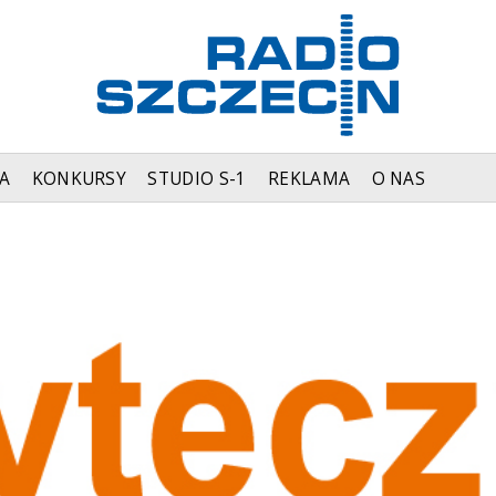
A
KONKURSY
STUDIO S-1
REKLAMA
O NAS