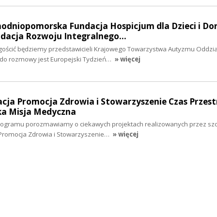
hodniopomorska Fundacja Hospicjum dla Dzieci i Do
undacja Rozwoju Integralnego…
 gościć będziemy przedstawicieli Krajowego Towarzystwa Autyzmu Oddzia
 do rozmowy jest Europejski Tydzień…
» więcej
acja Promocja Zdrowia i Stowarzyszenie Czas Przest
ka Misja Medyczna
programu porozmawiamy o ciekawych projektach realizowanych przez szc
 Promocja Zdrowia i Stowarzyszenie…
» więcej