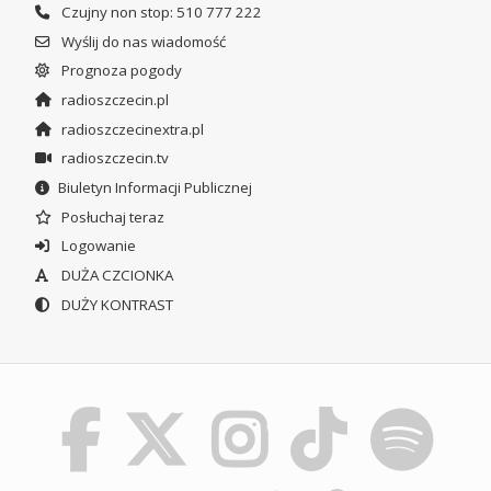
Czujny non stop: 510 777 222
Wyślij do nas wiadomość
Prognoza pogody
radioszczecin.pl
radioszczecinextra.pl
radioszczecin.tv
Biuletyn Informacji Publicznej
Posłuchaj teraz
Logowanie
DUŻA CZCIONKA
DUŻY KONTRAST