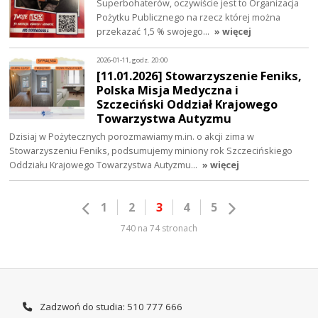
Superbohaterów, oczywiście jest to Organizacja
Pożytku Publicznego na rzecz której można
przekazać 1,5 % swojego…
» więcej
2026-01-11, godz. 20:00
[11.01.2026] Stowarzyszenie Feniks,
Polska Misja Medyczna i
Szczeciński Oddział Krajowego
Towarzystwa Autyzmu
Dzisiaj w Pożytecznych porozmawiamy m.in. o akcji zima w
Stowarzyszeniu Feniks, podsumujemy miniony rok Szczecińskiego
Oddziału Krajowego Towarzystwa Autyzmu…
» więcej
1
2
3
4
5
740 na 74 stronach
Zadzwoń do studia: 510 777 666