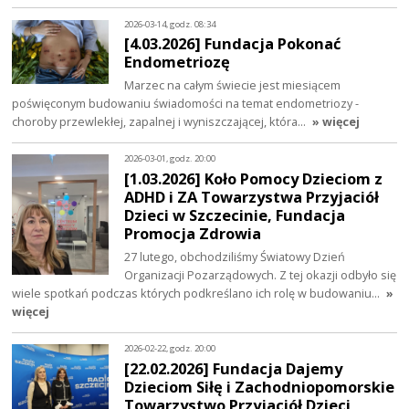
2026-03-14, godz. 08:34
[4.03.2026] Fundacja Pokonać
Endometriozę
Marzec na całym świecie jest miesiącem
poświęconym budowaniu świadomości na temat endometriozy -
choroby przewlekłej, zapalnej i wyniszczającej, która…
» więcej
2026-03-01, godz. 20:00
[1.03.2026] Koło Pomocy Dzieciom z
ADHD i ZA Towarzystwa Przyjaciół
Dzieci w Szczecinie, Fundacja
Promocja Zdrowia
27 lutego, obchodziliśmy Światowy Dzień
Organizacji Pozarządowych. Z tej okazji odbyło się
wiele spotkań podczas których podkreślano ich rolę w budowaniu…
»
więcej
2026-02-22, godz. 20:00
[22.02.2026] Fundacja Dajemy
Dzieciom Siłę i Zachodniopomorskie
Towarzystwo Przyjaciół Dzieci