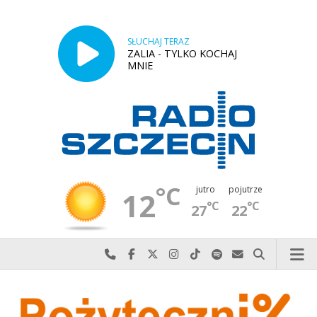
SŁUCHAJ TERAZ
ZALIA - TYLKO KOCHAJ
MNIE
°C
jutro
pojutrze
12
°C
°C
27
22
Najlepiej po prostu do nas zadzwoń
Odwiedź nas na Facebook-u
Odwiedź nas na X
Odwiedź nas na Instagram-ie
Odwiedź nas na TikTok-u
Szukaj nas na Spotify
Wyślij do nas w
Szukaj