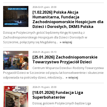
2026-02-01, godz. 20:00
[1.02.2026] Polska Akcja
Humanitarna, Fundacja
Zachodniopomorskie Hospicjum dla
Dzieci i Dorosłych, DKMS Polska
Dzisiaj w Pożytecznych gościć będziemy Kingę Krzywicką z
Zachodniopomorskiego Hospicjum dla Dzieci i Dorosłych w
Szczecinie, połączymy się Magdaleną…
» więcej
2026-01-28, godz. 05:10
[25.01.2026] Zachodniopomorskie
Towarzystwo Przyjaciół Dzieci
Centrum Wsparcia Dziecka i Rodziny Towarzystwa
Przyjaciół Dzieci w Szczecinie od pięciu lat konsekwentnie i skutecznie
odpowiada na potrzeby dzieci, młodzieży…
» więcej
2026-01-18, godz. 20:00
[18.01.2026] Fundacja Liga
Superbohaterów
Dzisiaj gościem Pożytecznych będzie Liga