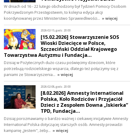
W dniach od 16 - 22 lutego obchodzony był Tydzień Pomocy Osobom
Pokrzywdzonym Przestępstwem, to kolejna edycja akcji
koordynowanej przez Ministerstwo Sprawiedliwości…
» więcej
2026-02-15, godz. 20:00
[15.02.2026] Stowarzyszenie SOS
Wioski Dziecięce w Polsce,
Szczeciński Oddział Krajowego
Towarzystwa Autyzmu i Fundacja…
Dzisiaj w Pożytecznych dużo czasu poświęcimy dzieciom, które
potrzebują rodzicielskiego wsparcia, dlatego też połączymy się z
paniami ze Stowarzyszenia…
» więcej
2026-02-08, godz. 20:00
[8.02.2026] Amnesty International
Polska, Koło Rodziców i Przyjaciół
Dzieci z Zespołem Downa „Iskierka”
TPD, Fundacja…
Dzisiaj porozmawiamy o bardzo ważnej i ciekawej inicjatywie Amnesty
International Polska dotyczącej starszych osób. Amnesty prowadzi
kampanię „Jestem", żeby…
» więcej