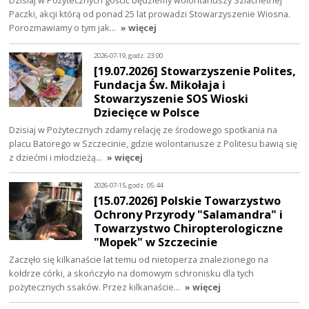
Paczki, akcji którą od ponad 25 lat prowadzi Stowarzyszenie Wiosna.
Porozmawiamy o tym jak…
» więcej
2026-07-19, godz. 23:00
[19.07.2026] Stowarzyszenie Polites,
Fundacja Św. Mikołaja i
Stowarzyszenie SOS Wioski
Dziecięce w Polsce
Dzisiaj w Pożytecznych zdamy relację ze środowego spotkania na
placu Batorego w Szczecinie, gdzie wolontariusze z Politesu bawią się
z dziećmi i młodzieżą…
» więcej
2026-07-15, godz. 05:44
[15.07.2026] Polskie Towarzystwo
Ochrony Przyrody "Salamandra" i
Towarzystwo Chiropterologiczne
"Mopek" w Szczecinie
Zaczęło się kilkanaście lat temu od nietoperza znalezionego na
kołdrze córki, a skończyło na domowym schronisku dla tych
pożytecznych ssaków. Przez kilkanaście…
» więcej