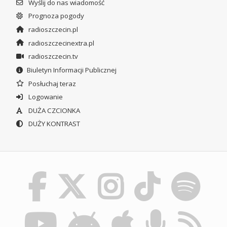
Wyślij do nas wiadomość
Prognoza pogody
radioszczecin.pl
radioszczecinextra.pl
radioszczecin.tv
Biuletyn Informacji Publicznej
Posłuchaj teraz
Logowanie
DUŻA CZCIONKA
DUŻY KONTRAST