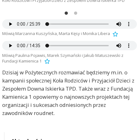
Koło Rodziców i Przyjaciół Dzieci z Zespołem Downa Iskierka TPD
M
Mówią Marzanna Kuszyńska, Marta Kęsy i Monika Libera
Mówią Paulina Pojawis, Marek Szymański i Jakub Matuszewski z
Fundacji Kamienica 1
Dzisiaj w Pożytecznych rozmawiać będziemy m.in. o
kampanii społecznej Koła Rodziców i Przyjaciół Dzieci z
Zespołem Downa Iskierka TPD. Także wraz z Fundacją
Kamienica 1 opowiemy o najnowszych projektach tej
organizacji i sukcesach odniesionych przez
zawodników roudnet.