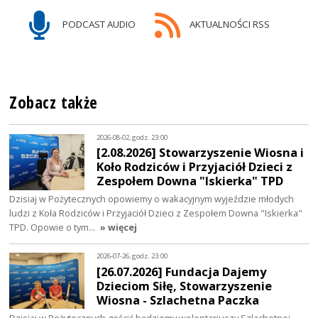
PODCAST AUDIO
AKTUALNOŚCI RSS
Zobacz także
2026-08-02, godz. 23:00
[2.08.2026] Stowarzyszenie Wiosna i
Koło Rodziców i Przyjaciół Dzieci z
Zespołem Downa "Iskierka" TPD
Dzisiaj w Pożytecznych opowiemy o wakacyjnym wyjeździe młodych
ludzi z Koła Rodziców i Przyjaciół Dzieci z Zespołem Downa "Iskierka"
TPD. Opowie o tym…
» więcej
2026-07-26, godz. 23:00
[26.07.2026] Fundacja Dajemy
Dzieciom Siłę, Stowarzyszenie
Wiosna - Szlachetna Paczka
Dzisiaj w Pożytecznych gościć będziemy wolontariuszy Szlachetnej