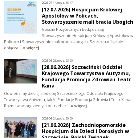
2026-07-14, godz. 16:47
[12.07.2026] Hospicjum Królowej
Apostołów w Policach,
Stowarzyszenie mali bracia Ubogich
Gośćmi Pożytecznych będą dzisiaj
Stowarzyszenie Hospicjum Królowej Apostołów w
Policach i Stowarzyszenie mali bracia Ubogich. Szczecin oficjalnie
dołącza…
» więcej
2026-06-28, godz. 23:00
[28.06.2026] Szczeciński Oddział
Krajowego Towarzystwa Autyzmu,
Fundacja Promocja Zdrowia i Teatr
Kana
Odwiedzimy dzisiaj siedzibę Szczecińskiego Oddziału Krajowego
Towarzystwa Autyzmu, także Fundację Promocja Zdrowia i Teatr Kana.
Rozmawiać będziemy o potrzebie…
» więcej
2026-06-21, godz. 20:00
[21.06.2026] Zachodniopomorskie
Hospicjum dla Dzieci i Dorosłych w
Szczecinie, Polski Związek