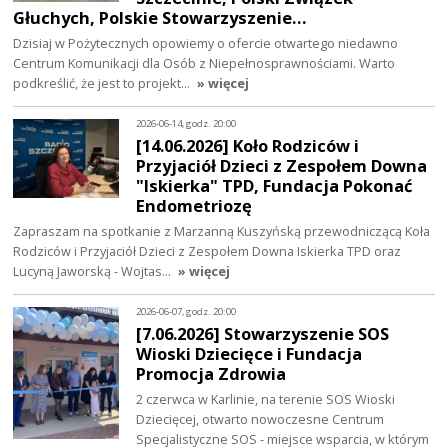
Głuchych, Polskie Stowarzyszenie…
Dzisiaj w Pożytecznych opowiemy o ofercie otwartego niedawno
Centrum Komunikacji dla Osób z Niepełnosprawnościami. Warto
podkreślić, że jest to projekt…
» więcej
2026-06-14, godz. 20:00
[14.06.2026] Koło Rodziców i
Przyjaciół Dzieci z Zespołem Downa
"Iskierka" TPD, Fundacja Pokonać
Endometriozę
Zapraszam na spotkanie z Marzanną Kuszyńską przewodniczącą Koła
Rodziców i Przyjaciół Dzieci z Zespołem Downa Iskierka TPD oraz
Lucyną Jaworską - Wojtas…
» więcej
2026-06-07, godz. 20:00
[7.06.2026] Stowarzyszenie SOS
Wioski Dziecięce i Fundacja
Promocja Zdrowia
2 czerwca w Karlinie, na terenie SOS Wioski
Dziecięcej, otwarto nowoczesne Centrum
Specjalistyczne SOS - miejsce wsparcia, w którym