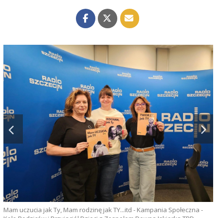
Mam uczucia jak Ty, Mam rodzinę jak TY...itd - Kampania Społeczna -
F