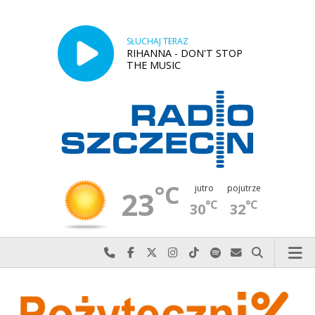
SŁUCHAJ TERAZ
RIHANNA - DON'T STOP
THE MUSIC
°C
jutro
pojutrze
23
°C
°C
30
32
Najlepiej po prostu do nas zadzwoń
Odwiedź nas na Facebook-u
Odwiedź nas na X
Odwiedź nas na Instagram-ie
Odwiedź nas na TikTok-u
Szukaj nas na Spotify
Wyślij do nas w
Szukaj