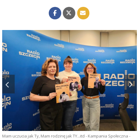
Mam uczucia jak Ty, Mam rodzinę jak TY...itd - Kampania Społeczna -
F