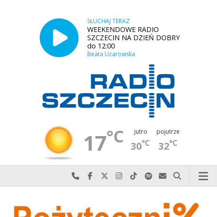
SŁUCHAJ TERAZ
WEEKENDOWE RADIO
SZCZECIN NA DZIEŃ DOBRY
do 12:00
Beata Użarowska
°C
jutro
pojutrze
17
°C
°C
30
32
Najlepiej po prostu do nas zadzwoń
Odwiedź nas na Facebook-u
Odwiedź nas na X
Odwiedź nas na Instagram-ie
Odwiedź nas na TikTok-u
Szukaj nas na Spotify
Wyślij do nas w
Szukaj