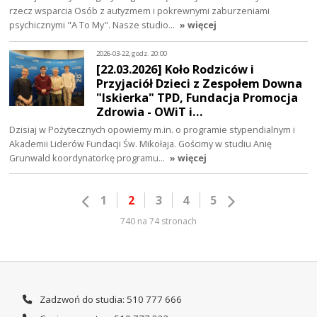
rzecz wsparcia Osób z autyzmem i pokrewnymi zaburzeniami
psychicznymi "A To My". Nasze studio…
» więcej
2026-03-22, godz. 20:00
[22.03.2026] Koło Rodziców i
Przyjaciół Dzieci z Zespołem Downa
"Iskierka" TPD, Fundacja Promocja
Zdrowia - OWiT i…
Dzisiaj w Pożytecznych opowiemy m.in. o programie stypendialnym i
Akademii Liderów Fundacji Św. Mikołaja. Gościmy w studiu Anię
Grunwald koordynatorkę programu…
» więcej
1
2
3
4
5
740 na 74 stronach
Zadzwoń do studia: 510 777 666