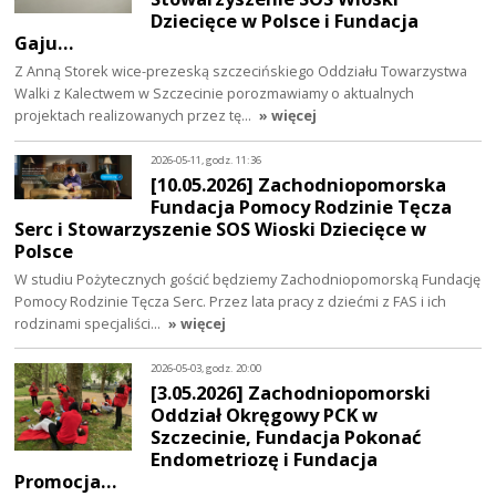
Dziecięce w Polsce i Fundacja
Gaju…
Z Anną Storek wice-prezeską szczecińskiego Oddziału Towarzystwa
Walki z Kalectwem w Szczecinie porozmawiamy o aktualnych
projektach realizowanych przez tę…
» więcej
2026-05-11, godz. 11:36
[10.05.2026] Zachodniopomorska
Fundacja Pomocy Rodzinie Tęcza
Serc i Stowarzyszenie SOS Wioski Dziecięce w
Polsce
W studiu Pożytecznych gościć będziemy Zachodniopomorską Fundację
Pomocy Rodzinie Tęcza Serc. Przez lata pracy z dziećmi z FAS i ich
rodzinami specjaliści…
» więcej
2026-05-03, godz. 20:00
[3.05.2026] Zachodniopomorski
Oddział Okręgowy PCK w
Szczecinie, Fundacja Pokonać
Endometriozę i Fundacja
Promocja…