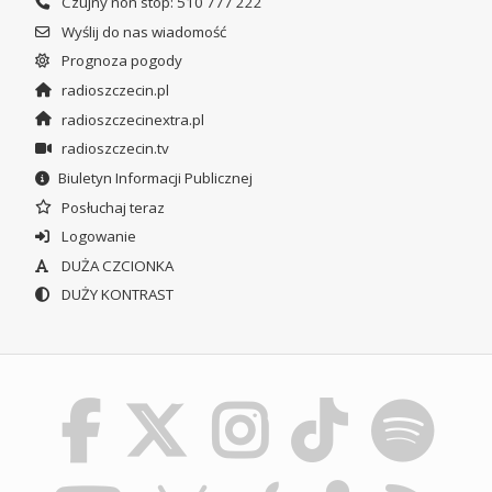
Czujny non stop: 510 777 222
Wyślij do nas wiadomość
Prognoza pogody
radioszczecin.pl
radioszczecinextra.pl
radioszczecin.tv
Biuletyn Informacji Publicznej
Posłuchaj teraz
Logowanie
DUŻA CZCIONKA
DUŻY KONTRAST