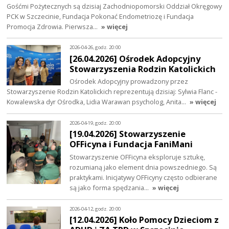
Gośćmi Pożytecznych są dzisiaj Zachodniopomorski Oddział Okręgowy
PCK w Szczecinie, Fundacja Pokonać Endometriozę i Fundacja
Promocja Zdrowia. Pierwsza…
» więcej
2026-04-26, godz. 20:00
[26.04.2026] Ośrodek Adopcyjny
Stowarzyszenia Rodzin Katolickich
Ośrodek Adopcyjny prowadzony przez
Stowarzyszenie Rodzin Katolickich reprezentują dzisiaj: Sylwia Flanc -
Kowalewska dyr Ośrodka, Lidia Warawan psycholog, Anita…
» więcej
2026-04-19, godz. 20:00
[19.04.2026] Stowarzyszenie
OFFicyna i Fundacja FaniMani
Stowarzyszenie OFFicyna eksploruje sztukę,
rozumianą jako element dnia powszedniego. Są
praktykami. Inicjatywy OFFicyny często odbierane
są jako forma spędzania…
» więcej
2026-04-12, godz. 20:00
[12.04.2026] Koło Pomocy Dzieciom z