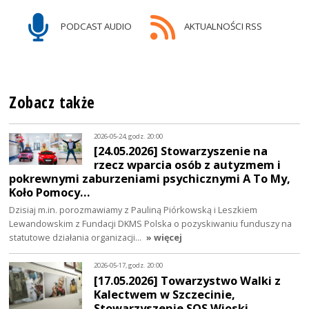
PODCAST AUDIO
AKTUALNOŚCI RSS
Zobacz także
2026-05-24, godz. 20:00
[24.05.2026] Stowarzyszenie na
rzecz wparcia osób z autyzmem i
pokrewnymi zaburzeniami psychicznymi A To My,
Koło Pomocy…
Dzisiaj m.in. porozmawiamy z Pauliną Piórkowską i Leszkiem
Lewandowskim z Fundacji DKMS Polska o pozyskiwaniu funduszy na
statutowe działania organizacji…
» więcej
2026-05-17, godz. 20:00
[17.05.2026] Towarzystwo Walki z
Kalectwem w Szczecinie,
Stowarzyszenie SOS Wioski