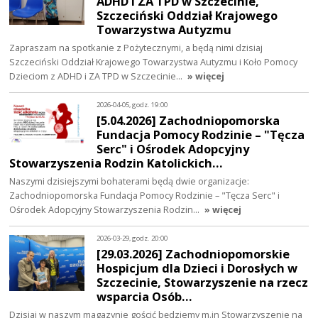
ADHD i ZA TPD w Szczecinie,
Szczeciński Oddział Krajowego
Towarzystwa Autyzmu
Zapraszam na spotkanie z Pożytecznymi, a będą nimi dzisiaj
Szczeciński Oddział Krajowego Towarzystwa Autyzmu i Koło Pomocy
Dzieciom z ADHD i ZA TPD w Szczecinie…
» więcej
2026-04-05, godz. 19:00
[5.04.2026] Zachodniopomorska
Fundacja Pomocy Rodzinie – "Tęcza
Serc" i Ośrodek Adopcyjny
Stowarzyszenia Rodzin Katolickich…
Naszymi dzisiejszymi bohaterami będą dwie organizacje:
Zachodniopomorska Fundacja Pomocy Rodzinie – "Tęcza Serc" i
Ośrodek Adopcyjny Stowarzyszenia Rodzin…
» więcej
2026-03-29, godz. 20:00
[29.03.2026] Zachodniopomorskie
Hospicjum dla Dzieci i Dorosłych w
Szczecinie, Stowarzyszenie na rzecz
wsparcia Osób…
Dzisiaj w naszym magazynie gościć będziemy m.in Stowarzyszenie na