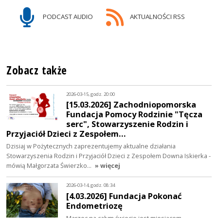
PODCAST AUDIO
AKTUALNOŚCI RSS
Zobacz także
2026-03-15, godz. 20:00
[15.03.2026] Zachodniopomorska
Fundacja Pomocy Rodzinie "Tęcza
serc", Stowarzyszenie Rodzin i
Przyjaciół Dzieci z Zespołem…
Dzisiaj w Pożytecznych zaprezentujemy aktualne działania
Stowarzyszenia Rodzin i Przyjaciół Dzieci z Zespołem Downa Iskierka -
mówią Małgorzata Świerzko…
» więcej
2026-03-14, godz. 08:34
[4.03.2026] Fundacja Pokonać
Endometriozę
Marzec na całym świecie jest miesiącem