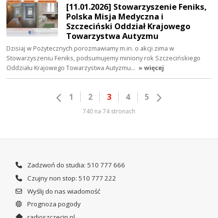
[11.01.2026] Stowarzyszenie Feniks,
Polska Misja Medyczna i
Szczeciński Oddział Krajowego
Towarzystwa Autyzmu
Dzisiaj w Pożytecznych porozmawiamy m.in. o akcji zima w
Stowarzyszeniu Feniks, podsumujemy miniony rok Szczecińskiego
Oddziału Krajowego Towarzystwa Autyzmu…
» więcej
1
2
3
4
5
740 na 74 stronach
Zadzwoń do studia: 510 777 666
Czujny non stop: 510 777 222
Wyślij do nas wiadomość
Prognoza pogody
radioszczecin.pl