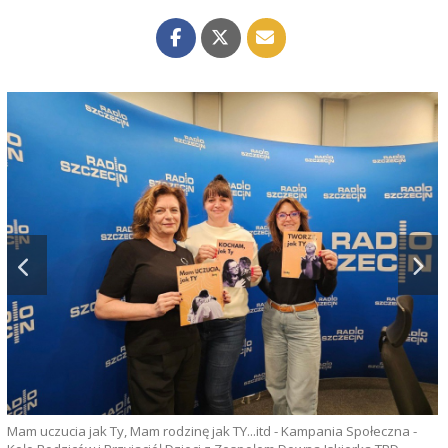
Mam uczucia jak Ty, Mam rodzinę jak TY...itd - Kampania Społeczna -
F