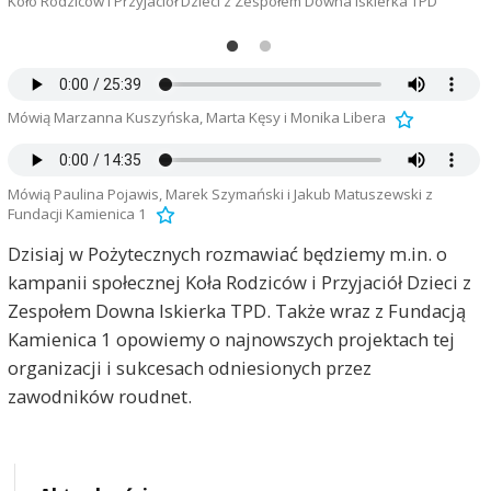
Koło Rodziców i Przyjaciół Dzieci z Zespołem Downa Iskierka TPD
M
Mówią Marzanna Kuszyńska, Marta Kęsy i Monika Libera
Mówią Paulina Pojawis, Marek Szymański i Jakub Matuszewski z
Fundacji Kamienica 1
Dzisiaj w Pożytecznych rozmawiać będziemy m.in. o
kampanii społecznej Koła Rodziców i Przyjaciół Dzieci z
Zespołem Downa Iskierka TPD. Także wraz z Fundacją
Kamienica 1 opowiemy o najnowszych projektach tej
organizacji i sukcesach odniesionych przez
zawodników roudnet.