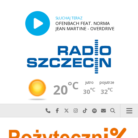
SŁUCHAJ TERAZ
OFENBACH FEAT. NORMA
JEAN MARTINE - OVERDRIVE
°C
jutro
pojutrze
20
°C
°C
30
32
Najlepiej po prostu do nas zadzwoń
Odwiedź nas na Facebook-u
Odwiedź nas na X
Odwiedź nas na Instagram-ie
Odwiedź nas na TikTok-u
Szukaj nas na Spotify
Wyślij do nas w
Szukaj