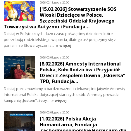
2026-02-15, godz. 20:00
[15.02.2026] Stowarzyszenie SOS
Wioski Dziecięce w Polsce,
Szczeciński Oddział Krajowego
Towarzystwa Autyzmu i Fundacja…
Dzisiaj w Pożytecznych dużo czasu poświęcimy dzieciom, które
potrzebują rodzicielskiego wsparcia, dlatego też połączymy się z
paniami ze Stowarzyszenia…
» więcej
2026-02-08, godz. 20:00
[8.02.2026] Amnesty International
Polska, Koło Rodziców i Przyjaciół
Dzieci z Zespołem Downa „Iskierka”
TPD, Fundacja…
Dzisiaj porozmawiamy o bardzo ważnej i ciekawej inicjatywie Amnesty
International Polska dotyczącej starszych osób. Amnesty prowadzi
kampanię „Jestem", żeby…
» więcej
2026-02-01, godz. 20:00
[1.02.2026] Polska Akcja
Humanitarna, Fundacja
Zachodniopomorskie Hospicjum dla