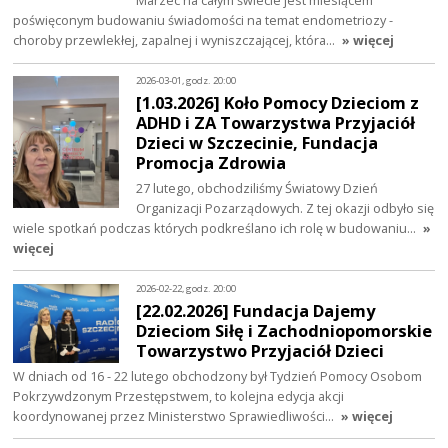
poświęconym budowaniu świadomości na temat endometriozy -
choroby przewlekłej, zapalnej i wyniszczającej, która…
» więcej
2026-03-01, godz. 20:00
[1.03.2026] Koło Pomocy Dzieciom z
ADHD i ZA Towarzystwa Przyjaciół
Dzieci w Szczecinie, Fundacja
Promocja Zdrowia
27 lutego, obchodziliśmy Światowy Dzień
Organizacji Pozarządowych. Z tej okazji odbyło się
wiele spotkań podczas których podkreślano ich rolę w budowaniu…
»
więcej
2026-02-22, godz. 20:00
[22.02.2026] Fundacja Dajemy
Dzieciom Siłę i Zachodniopomorskie
Towarzystwo Przyjaciół Dzieci
W dniach od 16 - 22 lutego obchodzony był Tydzień Pomocy Osobom
Pokrzywdzonym Przestępstwem, to kolejna edycja akcji
koordynowanej przez Ministerstwo Sprawiedliwości…
» więcej