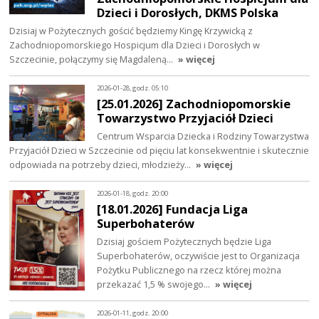
Dzieci i Dorosłych, DKMS Polska
Dzisiaj w Pożytecznych gościć będziemy Kingę Krzywicką z
Zachodniopomorskiego Hospicjum dla Dzieci i Dorosłych w
Szczecinie, połączymy się Magdaleną…
» więcej
2026-01-28, godz. 05:10
[25.01.2026] Zachodniopomorskie
Towarzystwo Przyjaciół Dzieci
Centrum Wsparcia Dziecka i Rodziny Towarzystwa
Przyjaciół Dzieci w Szczecinie od pięciu lat konsekwentnie i skutecznie
odpowiada na potrzeby dzieci, młodzieży…
» więcej
2026-01-18, godz. 20:00
[18.01.2026] Fundacja Liga
Superbohaterów
Dzisiaj gościem Pożytecznych będzie Liga
Superbohaterów, oczywiście jest to Organizacja
Pożytku Publicznego na rzecz której można
przekazać 1,5 % swojego…
» więcej
2026-01-11, godz. 20:00