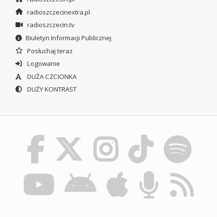
radioszczecinextra.pl
radioszczecin.tv
Biuletyn Informacji Publicznej
Posłuchaj teraz
Logowanie
DUŻA CZCIONKA
DUŻY KONTRAST