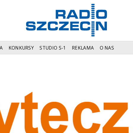
A
KONKURSY
STUDIO S-1
REKLAMA
O NAS