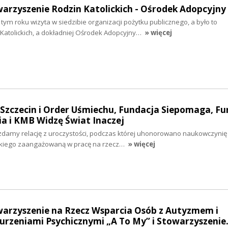
warzyszenie Rodzin Katolickich - Ośrodek Adopcyjny
tym roku wizyta w siedzibie organizacji pożytku publicznego, a było to
Katolickich, a dokładniej Ośrodek Adopcyjny…
» więcej
 Szczecin i Order Uśmiechu, Fundacja Siepomaga, F
a i KMB Widzę Świat Inaczej
 zdamy relację z uroczystości, podczas której uhonorowano naukowczynię
skiego zaangażowaną w pracę na rzecz…
» więcej
warzyszenie na Rzecz Wsparcia Osób z Autyzmem i
rzeniami Psychicznymi „A To My” i Stowarzyszeni