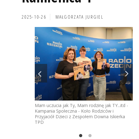
2025-10-26
MAŁGORZATA JURGIEL
 Pojawis, Marek
Mam uczucia jak Ty, Mam rodzinę jak TY...itd -
Fu
Kampania Społeczna - Koło Rodziców i
Sz
Przyjaciół Dzieci z Zespołem Downa Iskierka
TPD