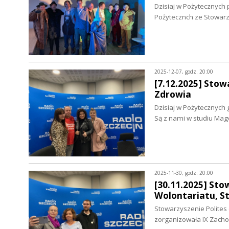
Dzisiaj w Pożytecznyc
Pożytecznch ze Stowarz
2025-12-07, godz. 20:00
[7.12.2025] Stow
Zdrowia
Dzisiaj w Pożytecznych
Są z nami w studiu Mag
2025-11-30, godz. 20:00
[30.11.2025] Sto
Wolontariatu, St
Stowarzyszenie Polites
zorganizowała IX Zach