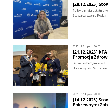
[28.12.2025] Sto
To była moja ostatnia w 
Stowarzyszenie Rodzin 
2025-12-21, godz. 20:00
[21.12.2025] KTA
Promocja Zdrowi
Dzisiaj w Pożytecznych
Uniwersytetu Szczeciń
2025-12-14, godz. 20:00
[14.12.2025] Sto
Pokrewnymi Zabu