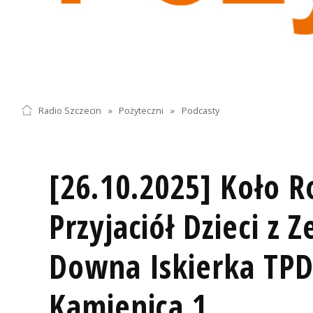
Radio Szczecin
»
Pożyteczni
»
Podcasty
[26.10.2025] Koło R
Przyjaciół Dzieci z 
Downa Iskierka TPD
Kamienica 1