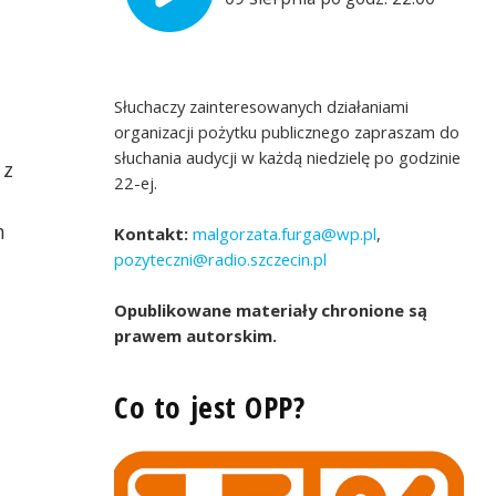
Słuchaczy zainteresowanych działaniami
organizacji pożytku publicznego zapraszam do
słuchania audycji w każdą niedzielę po godzinie
 z
22-ej.
h
Kontakt:
malgorzata.furga@wp.pl
,
pozyteczni@radio.szczecin.pl
Opublikowane materiały chronione są
prawem autorskim.
 rodzinę jak TY...itd -
Fundacja Kamienica 1 - Paulina Pojawis, M
Koło Rodziców i
Szymański i Jakub Matuszewski
Co to jest OPP?
społem Downa Iskierka