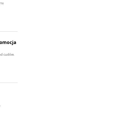
ćmi
romocja
nd cudów.
e