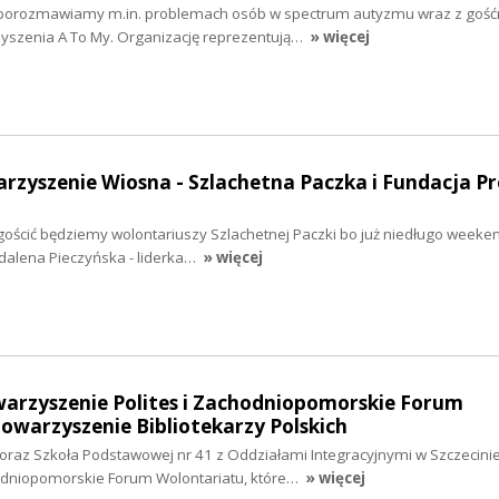
h porozmawiamy m.in. problemach osób w spectrum autyzmu wraz z goś
yszenia A To My. Organizację reprezentują…
» więcej
arzyszenie Wiosna - Szlachetna Paczka i Fundacja P
 gościć będziemy wolontariuszy Szlachetnej Paczki bo już niedługo weeke
dalena Pieczyńska - liderka…
» więcej
warzyszenie Polites i Zachodniopomorskie Forum
owarzyszenie Bibliotekarzy Polskich
 oraz Szkoła Podstawowej nr 41 z Oddziałami Integracyjnymi w Szczecini
odniopomorskie Forum Wolontariatu, które…
» więcej