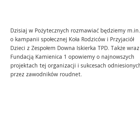
Dzisiaj w Pożytecznych rozmawiać będziemy m.in.
o kampanii społecznej Koła Rodziców i Przyjaciół
Dzieci z Zespołem Downa Iskierka TPD. Także wraz
Fundacją Kamienica 1 opowiemy o najnowszych
projektach tej organizacji i sukcesach odniesionyc
przez zawodników roudnet.
ndacja Kamienica 1 - Paulina Pojawis, Marek
Mam uczucia jak Ty, Mam
ymański i Jakub Matuszewski
Kampania Społeczna - 
Przyjaciół Dzieci z Ze
TPD