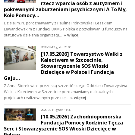
rzecz wparcia osób z autyzmem i
pokrewnymi zaburzeniami psychicznymi A To My,
Koło Pomocy…
Dzisiaj m.in. porozmawiamy z Pauliną Piórkowską i Leszkiem
Lewandowskim z Fundacji DKMS Polska o pozyskiwaniu funduszy na
statutowe działania organizacji…
» więcej
2026-05-17, godz. 20:00
[17.05.2026] Towarzystwo Walki z
Kalectwem w Szczecinie,
Stowarzyszenie SOS Wioski
Dziecięce w Polsce i Fundacja
Gaju…
Z Anną Storek wice-prezeską szczecińskiego Oddziału Towarzystwa
Walki z Kalectwem w Szczecinie porozmawiamy o aktualnych
projektach realizowanych przez tę…
» więcej
2026-05-11, godz. 11:36
[10.05.2026] Zachodniopomorska
Fundacja Pomocy Rodzinie Tęcza
Serc i Stowarzyszenie SOS Wioski Dziecięce w
Polsce