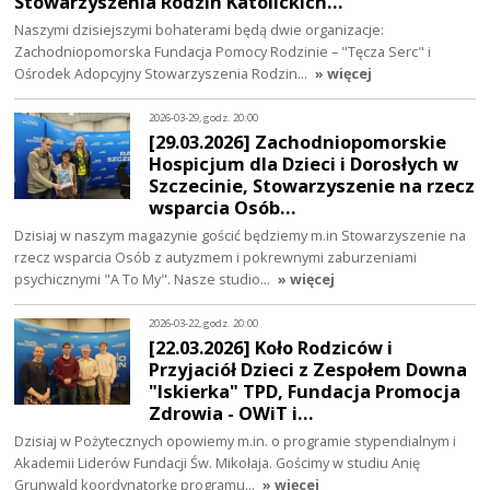
Stowarzyszenia Rodzin Katolickich…
Naszymi dzisiejszymi bohaterami będą dwie organizacje:
Zachodniopomorska Fundacja Pomocy Rodzinie – "Tęcza Serc" i
Ośrodek Adopcyjny Stowarzyszenia Rodzin…
» więcej
2026-03-29, godz. 20:00
[29.03.2026] Zachodniopomorskie
Hospicjum dla Dzieci i Dorosłych w
Szczecinie, Stowarzyszenie na rzecz
wsparcia Osób…
Dzisiaj w naszym magazynie gościć będziemy m.in Stowarzyszenie na
rzecz wsparcia Osób z autyzmem i pokrewnymi zaburzeniami
psychicznymi "A To My". Nasze studio…
» więcej
2026-03-22, godz. 20:00
[22.03.2026] Koło Rodziców i
Przyjaciół Dzieci z Zespołem Downa
"Iskierka" TPD, Fundacja Promocja
Zdrowia - OWiT i…
Dzisiaj w Pożytecznych opowiemy m.in. o programie stypendialnym i
Akademii Liderów Fundacji Św. Mikołaja. Gościmy w studiu Anię
Grunwald koordynatorkę programu…
» więcej