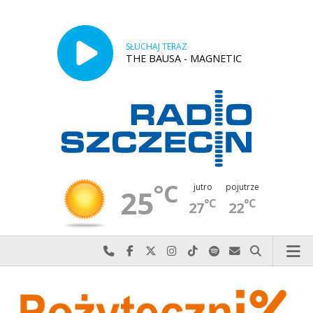
SŁUCHAJ TERAZ
THE BAUSA - MAGNETIC
°C
jutro
pojutrze
25
°C
°C
27
22
Najlepiej po prostu do nas zadzwoń
Odwiedź nas na Facebook-u
Odwiedź nas na X
Odwiedź nas na Instagram-ie
Odwiedź nas na TikTok-u
Szukaj nas na Spotify
Wyślij do nas w
Szukaj