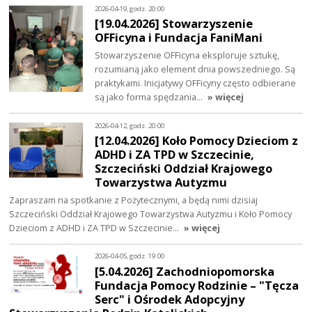
2026-04-19, godz. 20:00
[19.04.2026] Stowarzyszenie
OFFicyna i Fundacja FaniMani
Stowarzyszenie OFFicyna eksploruje sztukę,
rozumianą jako element dnia powszedniego. Są
praktykami. Inicjatywy OFFicyny często odbierane
są jako forma spędzania…
» więcej
2026-04-12, godz. 20:00
[12.04.2026] Koło Pomocy Dzieciom z
ADHD i ZA TPD w Szczecinie,
Szczeciński Oddział Krajowego
Towarzystwa Autyzmu
Zapraszam na spotkanie z Pożytecznymi, a będą nimi dzisiaj
Szczeciński Oddział Krajowego Towarzystwa Autyzmu i Koło Pomocy
Dzieciom z ADHD i ZA TPD w Szczecinie…
» więcej
2026-04-05, godz. 19:00
[5.04.2026] Zachodniopomorska
Fundacja Pomocy Rodzinie – "Tęcza
Serc" i Ośrodek Adopcyjny