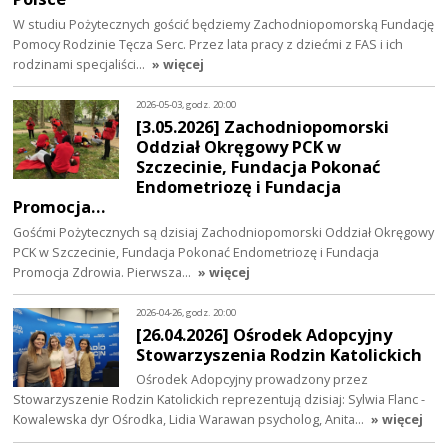
W studiu Pożytecznych gościć będziemy Zachodniopomorską Fundację
Pomocy Rodzinie Tęcza Serc. Przez lata pracy z dziećmi z FAS i ich
rodzinami specjaliści…
» więcej
2026-05-03, godz. 20:00
[3.05.2026] Zachodniopomorski
Oddział Okręgowy PCK w
Szczecinie, Fundacja Pokonać
Endometriozę i Fundacja
Promocja…
Gośćmi Pożytecznych są dzisiaj Zachodniopomorski Oddział Okręgowy
PCK w Szczecinie, Fundacja Pokonać Endometriozę i Fundacja
Promocja Zdrowia. Pierwsza…
» więcej
2026-04-26, godz. 20:00
[26.04.2026] Ośrodek Adopcyjny
Stowarzyszenia Rodzin Katolickich
Ośrodek Adopcyjny prowadzony przez
Stowarzyszenie Rodzin Katolickich reprezentują dzisiaj: Sylwia Flanc -
Kowalewska dyr Ośrodka, Lidia Warawan psycholog, Anita…
» więcej