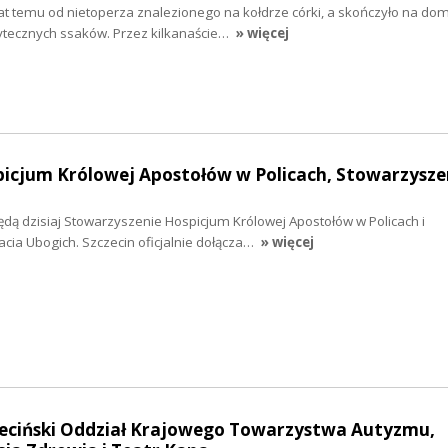
 lat temu od nietoperza znalezionego na kołdrze córki, a skończyło na 
żytecznych ssaków. Przez kilkanaście…
» więcej
picjum Królowej Apostołów w Policach, Stowarzysze
dą dzisiaj Stowarzyszenie Hospicjum Królowej Apostołów w Policach i
cia Ubogich. Szczecin oficjalnie dołącza…
» więcej
czeciński Oddział Krajowego Towarzystwa Autyzmu,