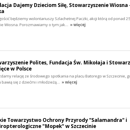
dacja Dajemy Dzieciom Siłę, Stowarzyszenie Wiosna 
ka
gościć będziemy wolontariuszy Szlachetnej Paczki, akcji którą od ponad 25
nie Wiosna. Porozmawiamy o tym jak…
» więcej
warzyszenie Polites, Fundacja Św. Mikołaja i Stowar
ięce w Polsce
zdamy relację ze środowego spotkania na placu Batorego w Szczecinie, g
u bawią się z dziećmi i młodzieżą…
» więcej
skie Towarzystwo Ochrony Przyrody "Salamandra" i
ropterologiczne "Mopek" w Szczecinie