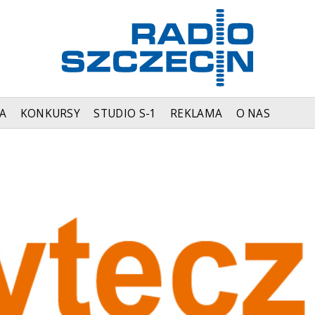
A
KONKURSY
STUDIO S-1
REKLAMA
O NAS