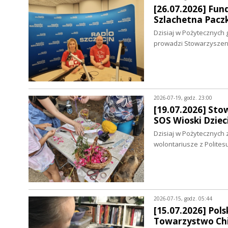
[26.07.2026] Fun
Szlachetna Pacz
Dzisiaj w Pożytecznych 
prowadzi Stowarzysze
2026-07-19, godz. 23:00
[19.07.2026] Sto
SOS Wioski Dziec
Dzisiaj w Pożytecznych 
wolontariusze z Polites
2026-07-15, godz. 05:44
[15.07.2026] Pol
Towarzystwo Chi