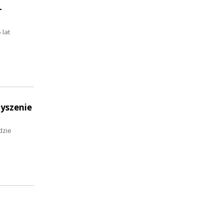
-
 lat
zyszenie
dzie