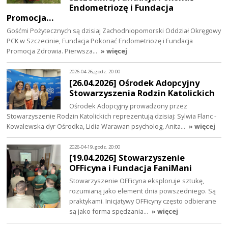
Endometriozę i Fundacja
Promocja…
Gośćmi Pożytecznych są dzisiaj Zachodniopomorski Oddział Okręgowy
PCK w Szczecinie, Fundacja Pokonać Endometriozę i Fundacja
Promocja Zdrowia. Pierwsza…
» więcej
2026-04-26, godz. 20:00
[26.04.2026] Ośrodek Adopcyjny
Stowarzyszenia Rodzin Katolickich
Ośrodek Adopcyjny prowadzony przez
Stowarzyszenie Rodzin Katolickich reprezentują dzisiaj: Sylwia Flanc -
Kowalewska dyr Ośrodka, Lidia Warawan psycholog, Anita…
» więcej
2026-04-19, godz. 20:00
[19.04.2026] Stowarzyszenie
OFFicyna i Fundacja FaniMani
Stowarzyszenie OFFicyna eksploruje sztukę,
rozumianą jako element dnia powszedniego. Są
praktykami. Inicjatywy OFFicyny często odbierane
są jako forma spędzania…
» więcej