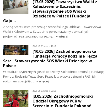
[17.05.2026] Towarzystwo Walki z
Kalectwem w Szczecinie,
Stowarzyszenie SOS Wioski
Dziecięce w Polsce i Fundacja
Gaju…
Z Anną Storek wice-prezeską szczecińskiego Oddziału Towarzystwa
Walki z Kalectwem w Szczecinie porozmawiamy o aktualnych
projektach realizowanych przez tę…
» więcej
2026-05-11, godz. 11:36
[10.05.2026] Zachodniopomorska
Fundacja Pomocy Rodzinie Tęcza
Serc i Stowarzyszenie SOS Wioski Dziecięce w
Polsce
W studiu Pożytecznych gościć będziemy Zachodniopomorską Fundację
Pomocy Rodzinie Tęcza Serc. Przez lata pracy z dziećmi z FAS i ich
rodzinami specjaliści…
» więcej
2026-05-03, godz. 20:00
[3.05.2026] Zachodniopomorski
Oddział Okręgowy PCK w
Szczecinie, Fundacja Pokonać