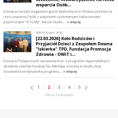
wsparcia Osób…
Dzisiaj w naszym magazynie gościć będziemy m.in Stowarzyszenie na
rzecz wsparcia Osób z autyzmem i pokrewnymi zaburzeniami
psychicznymi "A To My". Nasze studio…
» więcej
2026-03-22, godz. 20:00
[22.03.2026] Koło Rodziców i
Przyjaciół Dzieci z Zespołem Downa
"Iskierka" TPD, Fundacja Promocja
Zdrowia - OWiT i…
Dzisiaj w Pożytecznych opowiemy m.in. o programie stypendialnym i
Akademii Liderów Fundacji Św. Mikołaja. Gościmy w studiu Anię
Grunwald koordynatorkę programu…
» więcej
1
2
3
4
5
740 na 74 stronach