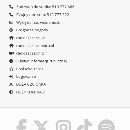
Zadzwoń do studia: 510 777 666
Czujny non stop: 510 777 222
Wyślij do nas wiadomość
Prognoza pogody
radioszczecin.pl
radioszczecinextra.pl
radioszczecin.tv
Biuletyn Informacji Publicznej
Posłuchaj teraz
Logowanie
DUŻA CZCIONKA
DUŻY KONTRAST