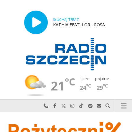
SŁUCHAJ TERAZ
KATHIA FEAT. LOR - ROSA
°C
jutro
pojutrze
21
°C
°C
24
29
Najlepiej po prostu do nas zadzwoń
Odwiedź nas na Facebook-u
Odwiedź nas na X
Odwiedź nas na Instagram-ie
Odwiedź nas na TikTok-u
Szukaj nas na Spotify
Wyślij do nas w
Szukaj