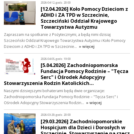
2026-04-12, godz. 20:00
[12.04.2026] Koło Pomocy Dzieciom z
ADHD i ZA TPD w Szczecinie,
Szczeciński Oddział Krajowego
Towarzystwa Autyzmu
Zapraszam na spotkanie z Pożytecznymi, a będą nimi dzisiaj
Szczeciński Oddział Krajowego Towarzystwa Autyzmu i Koło Pomocy
Dzieciom z ADHD i ZA TPD w Szczecinie…
» więcej
2026-04-05, godz. 19:00
[5.04.2026] Zachodniopomorska
Fundacja Pomocy Rodzinie – "Tęcza
Serc" i Ośrodek Adopcyjny
Stowarzyszenia Rodzin Katolickich…
Naszymi dzisiejszymi bohaterami będą dwie organizacje:
Zachodniopomorska Fundacja Pomocy Rodzinie – "Tęcza Serc" i
Ośrodek Adopcyjny Stowarzyszenia Rodzin…
» więcej
2026-03-29, godz. 20:00
[29.03.2026] Zachodniopomorskie
Hospicjum dla Dzieci i Dorosłych w
Szczecinie, Stowarzyszenie na rzecz