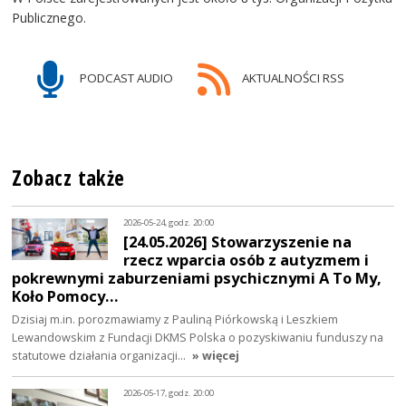
Publicznego.
PODCAST AUDIO
AKTUALNOŚCI RSS
Zobacz także
2026-05-24, godz. 20:00
[24.05.2026] Stowarzyszenie na
rzecz wparcia osób z autyzmem i
pokrewnymi zaburzeniami psychicznymi A To My,
Koło Pomocy…
Dzisiaj m.in. porozmawiamy z Pauliną Piórkowską i Leszkiem
Lewandowskim z Fundacji DKMS Polska o pozyskiwaniu funduszy na
statutowe działania organizacji…
» więcej
2026-05-17, godz. 20:00