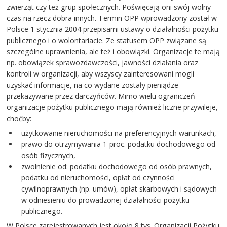
zwierząt czy też grup społecznych. Poświęcają oni swój wolny
czas na rzecz dobra innych. Termin OPP wprowadzony został w
Polsce 1 stycznia 2004 przepisami ustawy o działalności pożytku
publicznego i o wolontariacie. Ze statusem OPP związane są
szczególne uprawnienia, ale też i obowiązki. Organizacje te mają
np. obowiązek sprawozdawczości, jawności działania oraz
kontroli w organizacji, aby wszyscy zainteresowani mogli
uzyskać informacje, na co wydane zostały pieniądze
przekazywane przez darczyńców. Mimo wielu ograniczeń
organizacje pożytku publicznego mają również liczne przywileje,
choćby:
użytkowanie nieruchomości na preferencyjnych warunkach,
prawo do otrzymywania 1-proc. podatku dochodowego od
osób fizycznych,
zwolnienie od: podatku dochodowego od osób prawnych,
podatku od nieruchomości, opłat od czynności
cywilnoprawnych (np. umów), opłat skarbowych i sądowych
w odniesieniu do prowadzonej działalności pożytku
publicznego.
W Polsce zarejestrowanych jest około 8 tys. Organizacji Pożytku