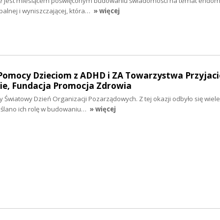
ie jest miesiącem poświęconym budowaniu świadomości na temat endome
palnej i wyniszczającej, która…
» więcej
 Pomocy Dzieciom z ADHD i ZA Towarzystwa Przyjaci
nie, Fundacja Promocja Zdrowia
y Światowy Dzień Organizacji Pozarządowych. Z tej okazji odbyło się wiel
ślano ich rolę w budowaniu…
» więcej