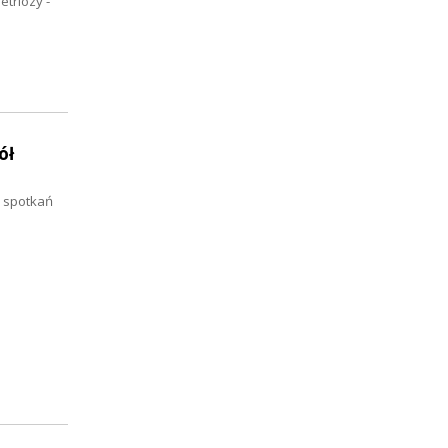
triozy -
ół
e spotkań