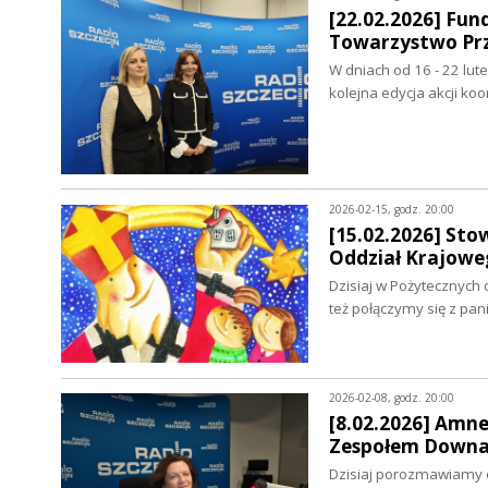
[22.02.2026] Fun
Towarzystwo Przy
W dniach od 16 - 22 l
kolejna edycja akcji k
2026-02-15, godz. 20:00
[15.02.2026] Sto
Oddział Krajowe
Dzisiaj w Pożytecznych 
też połączymy się z pa
2026-02-08, godz. 20:00
[8.02.2026] Amnes
Zespołem Downa 
Dzisiaj porozmawiamy o 