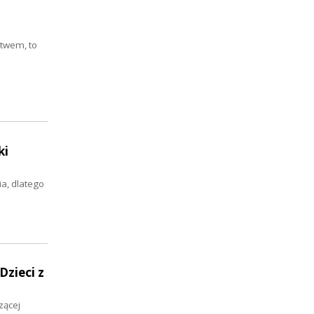
twem, to
ki
ia, dlatego
Dzieci z
zącej