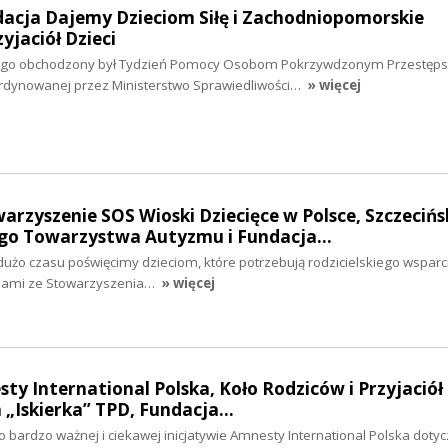
dacja Dajemy Dzieciom Siłę i Zachodniopomorskie
jaciół Dzieci
utego obchodzony był Tydzień Pomocy Osobom Pokrzywdzonym Przestęps
oordynowanej przez Ministerstwo Sprawiedliwości…
» więcej
warzyszenie SOS Wioski Dziecięce w Polsce, Szczecińs
go Towarzystwa Autyzmu i Fundacja…
dużo czasu poświęcimy dzieciom, które potrzebują rodzicielskiego wsparc
niami ze Stowarzyszenia…
» więcej
ty International Polska, Koło Rodziców i Przyjaciół 
„Iskierka” TPD, Fundacja…
bardzo ważnej i ciekawej inicjatywie Amnesty International Polska dotyc