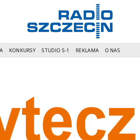
A
KONKURSY
STUDIO S-1
REKLAMA
O NAS