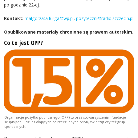
po godzinie 22-ej.
Kontakt:
malgorzata.furga@wp.pl
,
pozyteczni@radio.szczecin.pl
Opublikowane materiały chronione są prawem autorskim.
Co to jest OPP?
Organizacje pożytku publicznego (OPP) tworzą stowarzyszenia i fundacje
skupiające ludzi działających na rzecz innych osób, zwierząt czy też grup
społecznych.