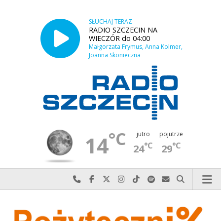
SŁUCHAJ TERAZ
RADIO SZCZECIN NA
WIECZÓR do 04:00
Małgorzata Frymus, Anna Kolmer,
Joanna Skonieczna
°C
jutro
pojutrze
14
°C
°C
24
29
Najlepiej po prostu do nas zadzwoń
Odwiedź nas na Facebook-u
Odwiedź nas na X
Odwiedź nas na Instagram-ie
Odwiedź nas na TikTok-u
Szukaj nas na Spotify
Wyślij do nas w
Szukaj