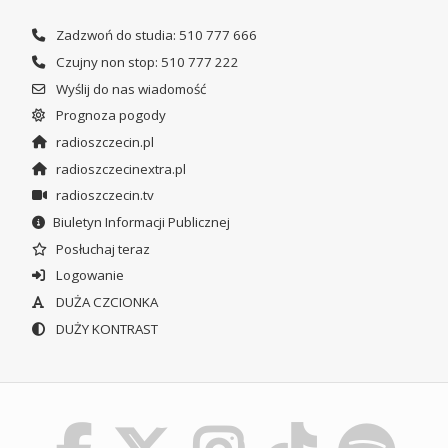
Zadzwoń do studia: 510 777 666
Czujny non stop: 510 777 222
Wyślij do nas wiadomość
Prognoza pogody
radioszczecin.pl
radioszczecinextra.pl
radioszczecin.tv
Biuletyn Informacji Publicznej
Posłuchaj teraz
Logowanie
DUŻA CZCIONKA
DUŻY KONTRAST