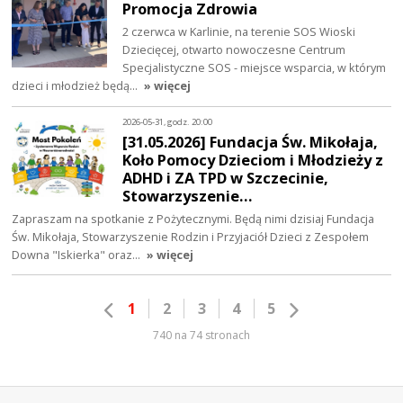
Promocja Zdrowia
2 czerwca w Karlinie, na terenie SOS Wioski
Dziecięcej, otwarto nowoczesne Centrum
Specjalistyczne SOS - miejsce wsparcia, w którym
dzieci i młodzież będą…
» więcej
2026-05-31, godz. 20:00
[31.05.2026] Fundacja Św. Mikołaja,
Koło Pomocy Dzieciom i Młodzieży z
ADHD i ZA TPD w Szczecinie,
Stowarzyszenie…
Zapraszam na spotkanie z Pożytecznymi. Będą nimi dzisiaj Fundacja
Św. Mikołaja, Stowarzyszenie Rodzin i Przyjaciół Dzieci z Zespołem
Downa "Iskierka" oraz…
» więcej
1
2
3
4
5
740 na 74 stronach