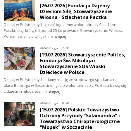
[26.07.2026] Fundacja Dajemy
Dzieciom Siłę, Stowarzyszenie
Wiosna - Szlachetna Paczka
Dzisiaj w Pożytecznych gościć będziemy wolontariuszy Szlachetnej
Paczki, akcji którą od ponad 25 lat prowadzi Stowarzyszenie Wiosna.
Porozmawiamy o tym jak…
» więcej
2026-07-19, godz. 23:00
[19.07.2026] Stowarzyszenie Polites,
Fundacja Św. Mikołaja i
Stowarzyszenie SOS Wioski
Dziecięce w Polsce
Dzisiaj w Pożytecznych zdamy relację ze środowego spotkania na
placu Batorego w Szczecinie, gdzie wolontariusze z Politesu bawią się
z dziećmi i młodzieżą…
» więcej
2026-07-15, godz. 05:44
[15.07.2026] Polskie Towarzystwo
Ochrony Przyrody "Salamandra" i
Towarzystwo Chiropterologiczne
"Mopek" w Szczecinie