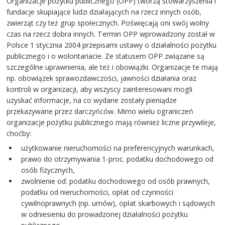
Organizacje pożytku publicznego (OPP) tworzą stowarzyszenia i
fundacje skupiające ludzi działających na rzecz innych osób,
zwierząt czy też grup społecznych. Poświęcają oni swój wolny
czas na rzecz dobra innych. Termin OPP wprowadzony został w
Polsce 1 stycznia 2004 przepisami ustawy o działalności pożytku
publicznego i o wolontariacie. Ze statusem OPP związane są
szczególne uprawnienia, ale też i obowiązki. Organizacje te mają
np. obowiązek sprawozdawczości, jawności działania oraz
kontroli w organizacji, aby wszyscy zainteresowani mogli
uzyskać informacje, na co wydane zostały pieniądze
przekazywane przez darczyńców. Mimo wielu ograniczeń
organizacje pożytku publicznego mają również liczne przywileje,
choćby:
użytkowanie nieruchomości na preferencyjnych warunkach,
prawo do otrzymywania 1-proc. podatku dochodowego od
osób fizycznych,
zwolnienie od: podatku dochodowego od osób prawnych,
podatku od nieruchomości, opłat od czynności
cywilnoprawnych (np. umów), opłat skarbowych i sądowych
w odniesieniu do prowadzonej działalności pożytku