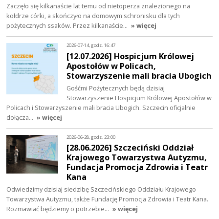
Zaczęło się kilkanaście lat temu od nietoperza znalezionego na
kołdrze córki, a skończyło na domowym schronisku dla tych
pożytecznych ssaków. Przez kilkanaście…
» więcej
2026-07-14, godz. 16:47
[12.07.2026] Hospicjum Królowej
Apostołów w Policach,
Stowarzyszenie mali bracia Ubogich
Gośćmi Pożytecznych będą dzisiaj
Stowarzyszenie Hospicjum Królowej Apostołów w
Policach i Stowarzyszenie mali bracia Ubogich. Szczecin oficjalnie
dołącza…
» więcej
2026-06-28, godz. 23:00
[28.06.2026] Szczeciński Oddział
Krajowego Towarzystwa Autyzmu,
Fundacja Promocja Zdrowia i Teatr
Kana
Odwiedzimy dzisiaj siedzibę Szczecińskiego Oddziału Krajowego
Towarzystwa Autyzmu, także Fundację Promocja Zdrowia i Teatr Kana.
Rozmawiać będziemy o potrzebie…
» więcej