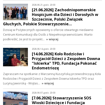
2026-06-21, godz. 20:00
[21.06.2026] Zachodniopomorskie
Hospicjum dla Dzieci i Dorosłych w
Szczecinie, Polski Związek
Głuchych, Polskie Stowarzyszenie…
Dzisiaj w Pożytecznych opowiemy o ofercie otwartego niedawno
Centrum Komunikacji dla Osób z Niepełnosprawnościami. Warto
podkreślić, że jest to projekt…
» więcej
2026-06-14, godz. 20:00
[14.06.2026] Koło Rodziców i
Przyjaciół Dzieci z Zespołem Downa
"Iskierka" TPD, Fundacja Pokonać
Endometriozę
Zapraszam na spotkanie z Marzanną Kuszyńską przewodniczącą Koła
Rodziców i Przyjaciół Dzieci z Zespołem Downa Iskierka TPD oraz
Lucyną Jaworską - Wojtas…
» więcej
2026-06-07, godz. 20:00
[7.06.2026] Stowarzyszenie SOS
Wioski Dziecięce i Fundacja