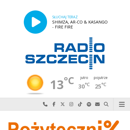
SŁUCHAJ TERAZ
SHIMZA, AR-CO & KASANGO
- FIRE FIRE
°C
jutro
pojutrze
13
°C
°C
30
25
Najlepiej po prostu do nas zadzwoń
Odwiedź nas na Facebook-u
Odwiedź nas na X
Odwiedź nas na Instagram-ie
Odwiedź nas na TikTok-u
Szukaj nas na Spotify
Wyślij do nas w
Szukaj