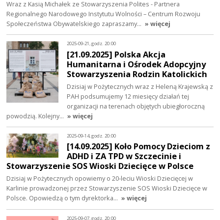
Wraz z Kasią Michałek ze Stowarzyszenia Polites - Partnera
Regionalnego Narodowego Instytutu Wolności – Centrum Rozwoju
Społeczeństwa Obywatelskiego zapraszamy…
» więcej
2025-09-21, godz. 20:00
[21.09.2025] Polska Akcja
Humanitarna i Ośrodek Adopcyjny
Stowarzyszenia Rodzin Katolickich
Dzisiaj w Pożytecznych wraz z Heleną Krajewską z
PAH podsumujemy 12 miesięcy działań tej
organizacji na terenach objętych ubiegłoroczną
powodzią. Kolejny…
» więcej
2025-09-14, godz. 20:00
[14.09.2025] Koło Pomocy Dzieciom z
ADHD i ZA TPD w Szczecinie i
Stowarzyszenie SOS Wioski Dziecięce w Polsce
Dzisiaj w Pożytecznych opowiemy o 20-leciu Wioski Dziecięcej w
Karlinie prowadzonej przez Stowarzyszenie SOS Wioski Dziecięce w
Polsce. Opowiedzą o tym dyrektorka…
» więcej
2025-09-07, godz. 20:00