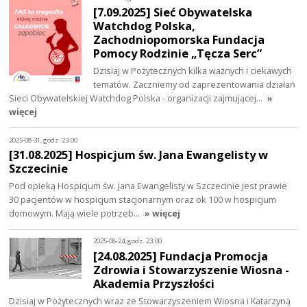
[7.09.2025] Sieć Obywatelska
Watchdog Polska,
Zachodniopomorska Fundacja
Pomocy Rodzinie „Tęcza Serc”
Dzisiaj w Pożytecznych kilka ważnych i ciekawych
tematów. Zaczniemy od zaprezentowania działań
Sieci Obywatelskiej Watchdog Polska - organizacji zajmującej…
»
więcej
2025-08-31, godz. 23:00
[31.08.2025] Hospicjum św. Jana Ewangelisty w
Szczecinie
Pod opieką Hospicjum św. Jana Ewangelisty w Szczecinie jest prawie
30 pacjentów w hospicjum stacjonarnym oraz ok 100 w hospicjum
domowym. Mają wiele potrzeb…
» więcej
2025-08-24, godz. 23:00
[24.08.2025] Fundacja Promocja
Zdrowia i Stowarzyszenie Wiosna -
Akademia Przyszłości
Dzisiaj w Pożytecznych wraz ze Stowarzyszeniem Wiosna i Katarzyną