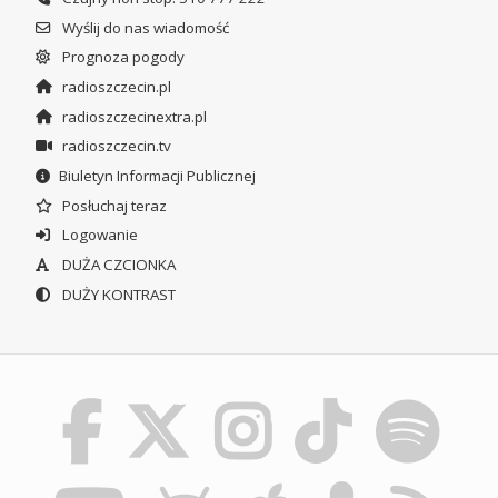
Wyślij do nas wiadomość
Prognoza pogody
radioszczecin.pl
radioszczecinextra.pl
radioszczecin.tv
Biuletyn Informacji Publicznej
Posłuchaj teraz
Logowanie
DUŻA CZCIONKA
DUŻY KONTRAST