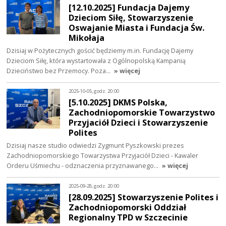
[12.10.2025] Fundacja Dajemy
Dzieciom Siłę, Stowarzyszenie
Oswajanie Miasta i Fundacja Św.
Mikołaja
Dzisiaj w Pożytecznych gościć będziemy m.in. Fundację Dajemy
Dzieciom Siłę, która wystartowała z Ogólnopolską Kampanią
Dzieciństwo bez Przemocy. Poza…
» więcej
2025-10-05, godz. 20:00
[5.10.2025] DKMS Polska,
Zachodniopomorskie Towarzystwo
Przyjaciół Dzieci i Stowarzyszenie
Polites
Dzisiaj nasze studio odwiedzi Zygmunt Pyszkowski prezes
Zachodniopomorskiego Towarzystwa Przyjaciół Dzieci - Kawaler
Orderu Uśmiechu - odznaczenia przyznawanego…
» więcej
2025-09-28, godz. 20:00
[28.09.2025] Stowarzyszenie Polites i
Zachodniopomorski Oddział
Regionalny TPD w Szczecinie