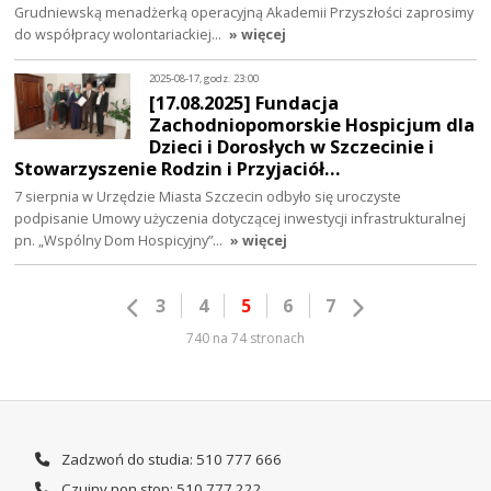
Grudniewską menadżerką operacyjną Akademii Przyszłości zaprosimy
do współpracy wolontariackiej…
» więcej
2025-08-17, godz. 23:00
[17.08.2025] Fundacja
Zachodniopomorskie Hospicjum dla
Dzieci i Dorosłych w Szczecinie i
Stowarzyszenie Rodzin i Przyjaciół…
7 sierpnia w Urzędzie Miasta Szczecin odbyło się uroczyste
podpisanie Umowy użyczenia dotyczącej inwestycji infrastrukturalnej
pn. „Wspólny Dom Hospicyjny”…
» więcej
3
4
5
6
7
740 na 74 stronach
Zadzwoń do studia: 510 777 666
Czujny non stop: 510 777 222