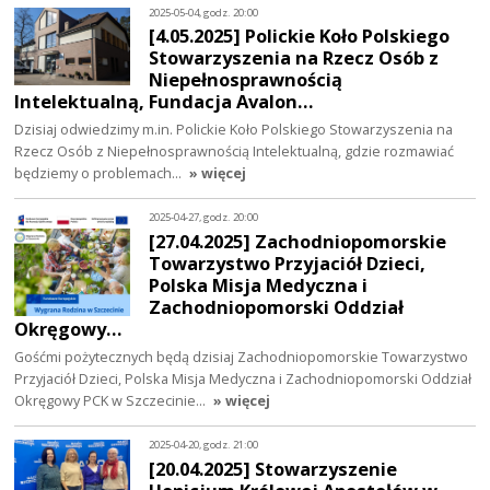
2025-05-04, godz. 20:00
[4.05.2025] Polickie Koło Polskiego
Stowarzyszenia na Rzecz Osób z
Niepełnosprawnością
Intelektualną, Fundacja Avalon…
Dzisiaj odwiedzimy m.in. Polickie Koło Polskiego Stowarzyszenia na
Rzecz Osób z Niepełnosprawnością Intelektualną, gdzie rozmawiać
będziemy o problemach…
» więcej
2025-04-27, godz. 20:00
[27.04.2025] Zachodniopomorskie
Towarzystwo Przyjaciół Dzieci,
Polska Misja Medyczna i
Zachodniopomorski Oddział
Okręgowy…
Gośćmi pożytecznych będą dzisiaj Zachodniopomorskie Towarzystwo
Przyjaciół Dzieci, Polska Misja Medyczna i Zachodniopomorski Oddział
Okręgowy PCK w Szczecinie…
» więcej
2025-04-20, godz. 21:00
[20.04.2025] Stowarzyszenie