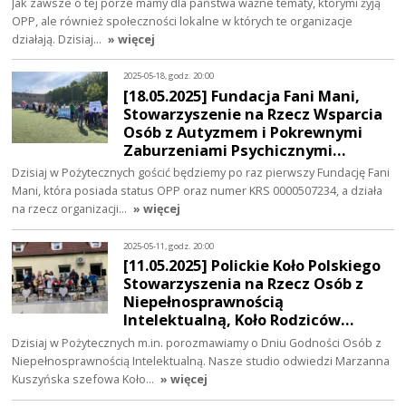
Jak zawsze o tej porze mamy dla państwa ważne tematy, którymi żyją
OPP, ale również społeczności lokalne w których te organizacje
działają. Dzisiaj…
» więcej
2025-05-18, godz. 20:00
[18.05.2025] Fundacja Fani Mani,
Stowarzyszenie na Rzecz Wsparcia
Osób z Autyzmem i Pokrewnymi
Zaburzeniami Psychicznymi…
Dzisiaj w Pożytecznych gościć będziemy po raz pierwszy Fundację Fani
Mani, która posiada status OPP oraz numer KRS 0000507234, a działa
na rzecz organizacji…
» więcej
2025-05-11, godz. 20:00
[11.05.2025] Polickie Koło Polskiego
Stowarzyszenia na Rzecz Osób z
Niepełnosprawnością
Intelektualną, Koło Rodziców…
Dzisiaj w Pożytecznych m.in. porozmawiamy o Dniu Godności Osób z
Niepełnosprawnością Intelektualną. Nasze studio odwiedzi Marzanna
Kuszyńska szefowa Koło…
» więcej