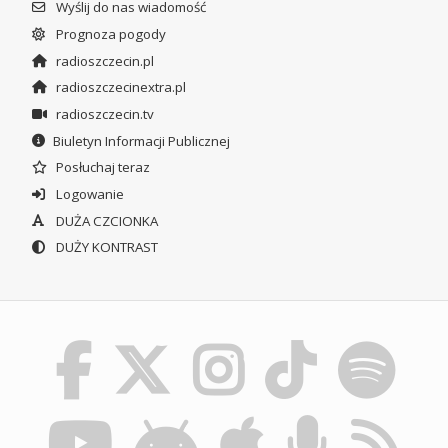
Wyślij do nas wiadomość
Prognoza pogody
radioszczecin.pl
radioszczecinextra.pl
radioszczecin.tv
Biuletyn Informacji Publicznej
Posłuchaj teraz
Logowanie
DUŻA CZCIONKA
DUŻY KONTRAST