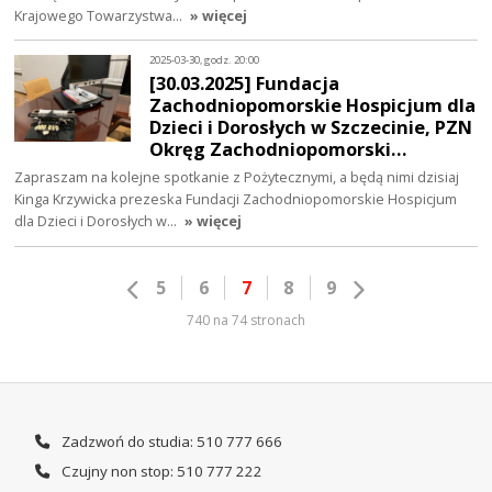
Krajowego Towarzystwa…
» więcej
2025-03-30, godz. 20:00
[30.03.2025] Fundacja
Zachodniopomorskie Hospicjum dla
Dzieci i Dorosłych w Szczecinie, PZN
Okręg Zachodniopomorski…
Zapraszam na kolejne spotkanie z Pożytecznymi, a będą nimi dzisiaj
Kinga Krzywicka prezeska Fundacji Zachodniopomorskie Hospicjum
dla Dzieci i Dorosłych w…
» więcej
5
6
7
8
9
740 na 74 stronach
Zadzwoń do studia: 510 777 666
Czujny non stop: 510 777 222