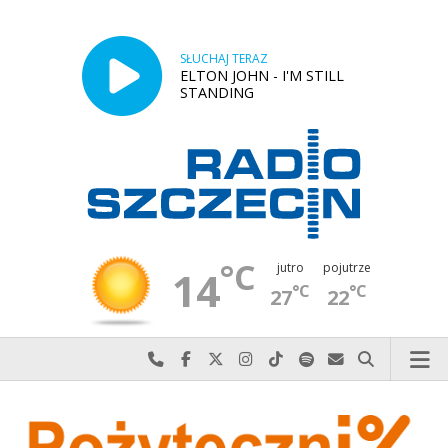
SŁUCHAJ TERAZ
ELTON JOHN - I'M STILL
STANDING
°C
jutro
pojutrze
14
°C
°C
27
22
Najlepiej po prostu do nas zadzwoń
Odwiedź nas na Facebook-u
Odwiedź nas na X
Odwiedź nas na Instagram-ie
Odwiedź nas na TikTok-u
Szukaj nas na Spotify
Wyślij do nas w
Szukaj