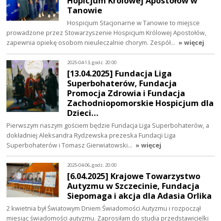
Hopicjum Królowej Apostołów w
Tanowie
Hospicjum Stacjonarne w Tanowie to miejsce
prowadzone przez Stowarzyszenie Hospicjum Królowej Apostołów,
zapewnia opiekę osobom nieuleczalnie chorym. Zespół…
» więcej
2025-04-13, godz. 20:00
[13.04.2025] Fundacja Liga
Superbohaterów, Fundacja
Promocja Zdrowia i Fundacja
Zachodniopomorskie Hospicjum dla
Dzieci…
Pierwszym naszym gościem będzie Fundacja Liga Superbohaterów, a
dokładniej Aleksandra Rydzewska prezeska Fundacji Liga
Superbohaterów i Tomasz Gierwiatowski…
» więcej
2025-04-06, godz. 20:00
[6.04.2025] Krajowe Towarzystwo
Autyzmu w Szczecinie, Fundacja
Siepomaga i akcja dla Adasia Orlika
2 kwietnia był Światowym Dniem Świadomości Autyzmu i rozpoczął
miesiąc świadomości autyzmu. Zaprosiłam do studia przedstawicielki