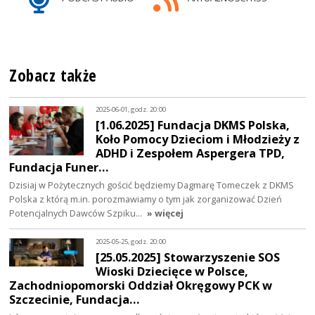
Zobacz także
2025-06-01, godz. 20:00
[1.06.2025] Fundacja DKMS Polska,
Koło Pomocy Dzieciom i Młodzieży z
ADHD i Zespołem Aspergera TPD,
Fundacja Funer…
Dzisiaj w Pożytecznych gościć będziemy Dagmarę Tomeczek z DKMS
Polska z którą m.in. porozmawiamy o tym jak zorganizować Dzień
Potencjalnych Dawców Szpiku…
» więcej
2025-05-25, godz. 20:00
[25.05.2025] Stowarzyszenie SOS
Wioski Dziecięce w Polsce,
Zachodniopomorski Oddział Okręgowy PCK w
Szczecinie, Fundacja…