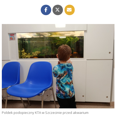
Poldek podopieczny KTA w Szczecinie przed akwarium