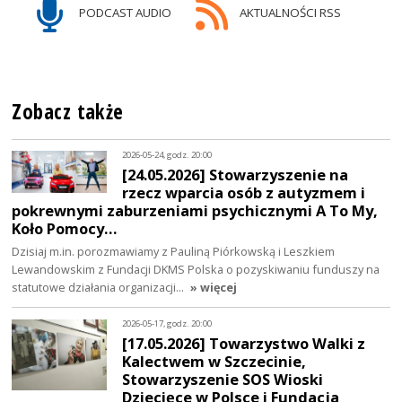
PODCAST AUDIO
AKTUALNOŚCI RSS
Zobacz także
2026-05-24, godz. 20:00
[24.05.2026] Stowarzyszenie na
rzecz wparcia osób z autyzmem i
pokrewnymi zaburzeniami psychicznymi A To My,
Koło Pomocy…
Dzisiaj m.in. porozmawiamy z Pauliną Piórkowską i Leszkiem
Lewandowskim z Fundacji DKMS Polska o pozyskiwaniu funduszy na
statutowe działania organizacji…
» więcej
2026-05-17, godz. 20:00
[17.05.2026] Towarzystwo Walki z
Kalectwem w Szczecinie,
Stowarzyszenie SOS Wioski
Dziecięce w Polsce i Fundacja