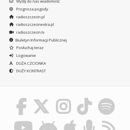
Wyślij do nas wiadomość
Prognoza pogody
radioszczecin.pl
radioszczecinextra.pl
radioszczecin.tv
Biuletyn Informacji Publicznej
Posłuchaj teraz
Logowanie
DUŻA CZCIONKA
DUŻY KONTRAST