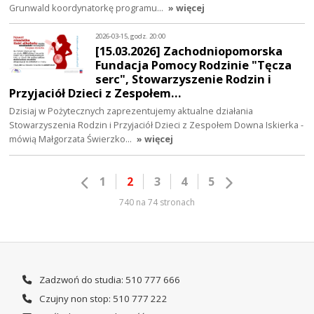
Grunwald koordynatorkę programu…
» więcej
2026-03-15, godz. 20:00
[15.03.2026] Zachodniopomorska
Fundacja Pomocy Rodzinie "Tęcza
serc", Stowarzyszenie Rodzin i
Przyjaciół Dzieci z Zespołem…
Dzisiaj w Pożytecznych zaprezentujemy aktualne działania
Stowarzyszenia Rodzin i Przyjaciół Dzieci z Zespołem Downa Iskierka -
mówią Małgorzata Świerzko…
» więcej
1
2
3
4
5
740 na 74 stronach
Zadzwoń do studia: 510 777 666
Czujny non stop: 510 777 222