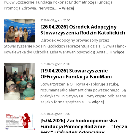
PCK w Szczecinie, Fundacja Pokonać Endometriozę i Fundacja
Promocja Zdrowia. Pierwsza…
» więcej
2026-04-26, godz. 20:00
[26.04.2026] Ośrodek Adopcyjny
Stowarzyszenia Rodzin Katolickich
Ośrodek Adopcyjny prowadzony przez
Stowarzyszenie Rodzin Katolickich reprezentują dzisiaj: Sylwia Flanc -
Kowalewska dyr Ośrodka, Lidia Warawan psycholog, Anita…
» więcej
2026-04-19, godz. 20:00
[19.04.2026] Stowarzyszenie
OFFicyna i Fundacja FaniMani
Stowarzyszenie OFFicyna eksploruje sztukę,
rozumianą jako element dnia powszedniego. Są
praktykami. Inicjatywy OFFicyny często odbierane
są jako forma spędzania…
» więcej
2026-04-05, godz. 19:00
[5.04.2026] Zachodniopomorska
Fundacja Pomocy Rodzinie – "Tęcza
Serc" i Ośrodek Adopcyjny