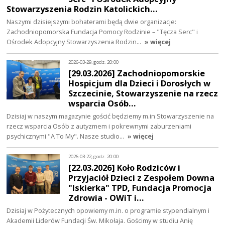
Stowarzyszenia Rodzin Katolickich…
Naszymi dzisiejszymi bohaterami będą dwie organizacje:
Zachodniopomorska Fundacja Pomocy Rodzinie – "Tęcza Serc" i
Ośrodek Adopcyjny Stowarzyszenia Rodzin…
» więcej
2026-03-29, godz. 20:00
[29.03.2026] Zachodniopomorskie
Hospicjum dla Dzieci i Dorosłych w
Szczecinie, Stowarzyszenie na rzecz
wsparcia Osób…
Dzisiaj w naszym magazynie gościć będziemy m.in Stowarzyszenie na
rzecz wsparcia Osób z autyzmem i pokrewnymi zaburzeniami
psychicznymi "A To My". Nasze studio…
» więcej
2026-03-22, godz. 20:00
[22.03.2026] Koło Rodziców i
Przyjaciół Dzieci z Zespołem Downa
"Iskierka" TPD, Fundacja Promocja
Zdrowia - OWiT i…
Dzisiaj w Pożytecznych opowiemy m.in. o programie stypendialnym i
Akademii Liderów Fundacji Św. Mikołaja. Gościmy w studiu Anię