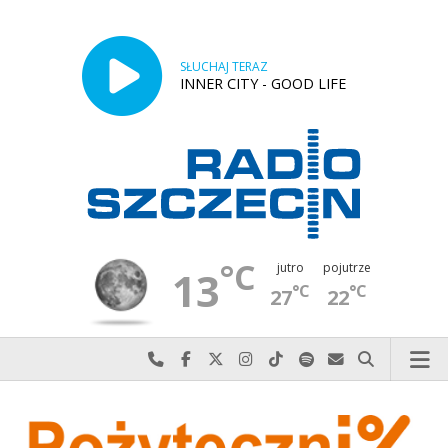
SŁUCHAJ TERAZ
INNER CITY - GOOD LIFE
°C
jutro
pojutrze
13
°C
°C
27
22
Najlepiej po prostu do nas zadzwoń
Odwiedź nas na Facebook-u
Odwiedź nas na X
Odwiedź nas na Instagram-ie
Odwiedź nas na TikTok-u
Szukaj nas na Spotify
Wyślij do nas w
Szukaj