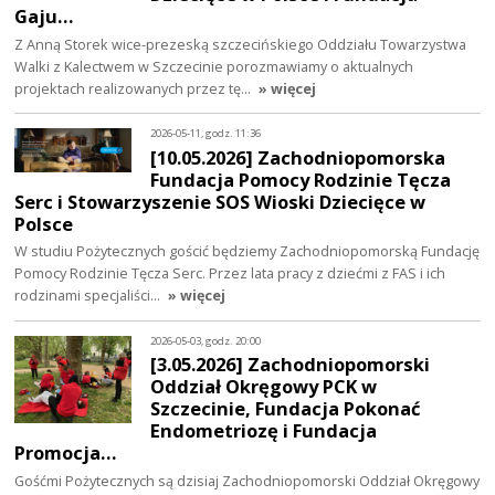
Gaju…
Z Anną Storek wice-prezeską szczecińskiego Oddziału Towarzystwa
Walki z Kalectwem w Szczecinie porozmawiamy o aktualnych
projektach realizowanych przez tę…
» więcej
2026-05-11, godz. 11:36
[10.05.2026] Zachodniopomorska
Fundacja Pomocy Rodzinie Tęcza
Serc i Stowarzyszenie SOS Wioski Dziecięce w
Polsce
W studiu Pożytecznych gościć będziemy Zachodniopomorską Fundację
Pomocy Rodzinie Tęcza Serc. Przez lata pracy z dziećmi z FAS i ich
rodzinami specjaliści…
» więcej
2026-05-03, godz. 20:00
[3.05.2026] Zachodniopomorski
Oddział Okręgowy PCK w
Szczecinie, Fundacja Pokonać
Endometriozę i Fundacja
Promocja…
Gośćmi Pożytecznych są dzisiaj Zachodniopomorski Oddział Okręgowy