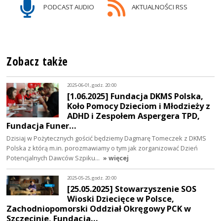
PODCAST AUDIO
AKTUALNOŚCI RSS
Zobacz także
2025-06-01, godz. 20:00
[1.06.2025] Fundacja DKMS Polska,
Koło Pomocy Dzieciom i Młodzieży z
ADHD i Zespołem Aspergera TPD,
Fundacja Funer…
Dzisiaj w Pożytecznych gościć będziemy Dagmarę Tomeczek z DKMS
Polska z którą m.in. porozmawiamy o tym jak zorganizować Dzień
Potencjalnych Dawców Szpiku…
» więcej
2025-05-25, godz. 20:00
[25.05.2025] Stowarzyszenie SOS
Wioski Dziecięce w Polsce,
Zachodniopomorski Oddział Okręgowy PCK w
Szczecinie, Fundacja…