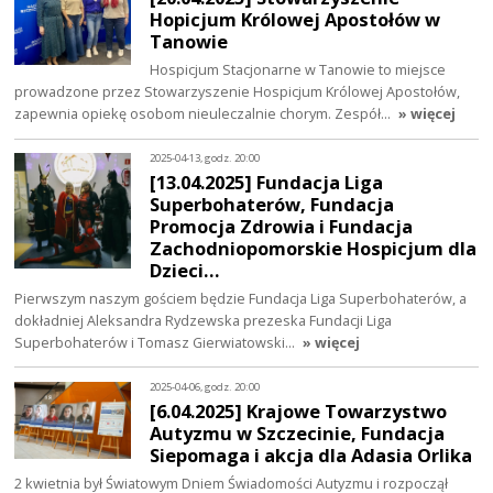
Hopicjum Królowej Apostołów w
Tanowie
Hospicjum Stacjonarne w Tanowie to miejsce
prowadzone przez Stowarzyszenie Hospicjum Królowej Apostołów,
zapewnia opiekę osobom nieuleczalnie chorym. Zespół…
» więcej
2025-04-13, godz. 20:00
[13.04.2025] Fundacja Liga
Superbohaterów, Fundacja
Promocja Zdrowia i Fundacja
Zachodniopomorskie Hospicjum dla
Dzieci…
Pierwszym naszym gościem będzie Fundacja Liga Superbohaterów, a
dokładniej Aleksandra Rydzewska prezeska Fundacji Liga
Superbohaterów i Tomasz Gierwiatowski…
» więcej
2025-04-06, godz. 20:00
[6.04.2025] Krajowe Towarzystwo
Autyzmu w Szczecinie, Fundacja
Siepomaga i akcja dla Adasia Orlika
2 kwietnia był Światowym Dniem Świadomości Autyzmu i rozpoczął