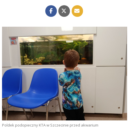
Poldek podopieczny KTA w Szczecinie przed akwarium