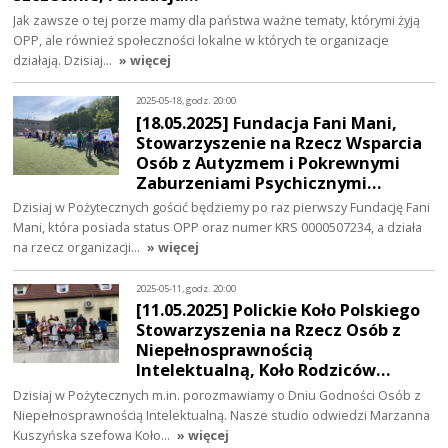
Jak zawsze o tej porze mamy dla państwa ważne tematy, którymi żyją
OPP, ale również społeczności lokalne w których te organizacje
działają. Dzisiaj…
» więcej
2025-05-18, godz. 20:00
[18.05.2025] Fundacja Fani Mani,
Stowarzyszenie na Rzecz Wsparcia
Osób z Autyzmem i Pokrewnymi
Zaburzeniami Psychicznymi…
Dzisiaj w Pożytecznych gościć będziemy po raz pierwszy Fundację Fani
Mani, która posiada status OPP oraz numer KRS 0000507234, a działa
na rzecz organizacji…
» więcej
2025-05-11, godz. 20:00
[11.05.2025] Polickie Koło Polskiego
Stowarzyszenia na Rzecz Osób z
Niepełnosprawnością
Intelektualną, Koło Rodziców…
Dzisiaj w Pożytecznych m.in. porozmawiamy o Dniu Godności Osób z
Niepełnosprawnością Intelektualną. Nasze studio odwiedzi Marzanna
Kuszyńska szefowa Koło…
» więcej