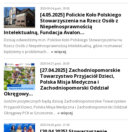
2025-05-04, godz. 20:00
[4.05.2025] Polickie Koło Polskiego
Stowarzyszenia na Rzecz Osób z
Niepełnosprawnością
Intelektualną, Fundacja Avalon…
Dzisiaj odwiedzimy m.in. Polickie Koło Polskiego Stowarzyszenia na
Rzecz Osób z Niepełnosprawnością Intelektualną, gdzie rozmawiać
będziemy o problemach…
» więcej
2025-04-27, godz. 20:00
[27.04.2025] Zachodniopomorskie
Towarzystwo Przyjaciół Dzieci,
Polska Misja Medyczna i
Zachodniopomorski Oddział
Okręgowy…
Gośćmi pożytecznych będą dzisiaj Zachodniopomorskie Towarzystwo
Przyjaciół Dzieci, Polska Misja Medyczna i Zachodniopomorski Oddział
Okręgowy PCK w Szczecinie…
» więcej
2025-04-20, godz. 21:00
[20.04.2025] Stowarzyszenie