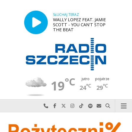
SŁUCHAJ TERAZ
WALLY LOPEZ FEAT. JAMIE
SCOTT - YOU CAN'T STOP
THE BEAT
°C
jutro
pojutrze
19
°C
°C
24
29
Najlepiej po prostu do nas zadzwoń
Odwiedź nas na Facebook-u
Odwiedź nas na X
Odwiedź nas na Instagram-ie
Odwiedź nas na TikTok-u
Szukaj nas na Spotify
Wyślij do nas w
Szukaj