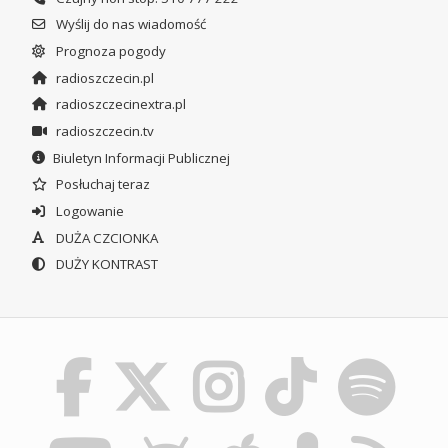
Wyślij do nas wiadomość
Prognoza pogody
radioszczecin.pl
radioszczecinextra.pl
radioszczecin.tv
Biuletyn Informacji Publicznej
Posłuchaj teraz
Logowanie
DUŻA CZCIONKA
DUŻY KONTRAST