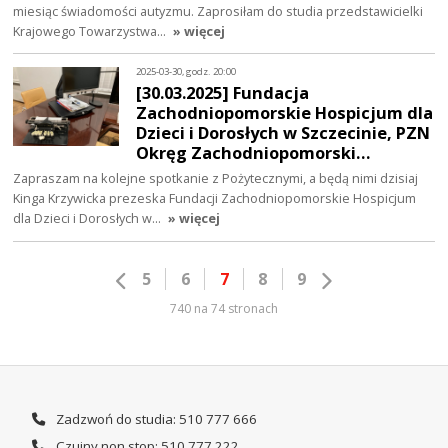
miesiąc świadomości autyzmu. Zaprosiłam do studia przedstawicielki
Krajowego Towarzystwa…
» więcej
2025-03-30, godz. 20:00
[30.03.2025] Fundacja
Zachodniopomorskie Hospicjum dla
Dzieci i Dorosłych w Szczecinie, PZN
Okręg Zachodniopomorski…
Zapraszam na kolejne spotkanie z Pożytecznymi, a będą nimi dzisiaj
Kinga Krzywicka prezeska Fundacji Zachodniopomorskie Hospicjum
dla Dzieci i Dorosłych w…
» więcej
5
6
7
8
9
740 na 74 stronach
Zadzwoń do studia: 510 777 666
Czujny non stop: 510 777 222