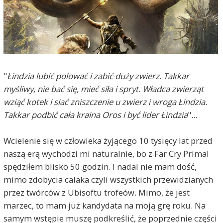
"
Łindzia lubić polować i zabić duży zwierz. Takkar
myśliwy, nie bać się, mieć siła i spryt. Władca zwierząt
wziąć kotek i siać zniszczenie u zwierz i wroga Łindzia.
Takkar podbić cała kraina Oros i być lider Łindzia
"...
Wcielenie się w człowieka żyjącego 10 tysięcy lat przed
naszą erą wychodzi mi naturalnie, bo z Far Cry Primal
spędziłem blisko 50 godzin. I nadal nie mam dość,
mimo zdobycia calaka czyli wszystkich przewidzianych
przez twórców z Ubisoftu trofeów. Mimo, że jest
marzec, to mam już kandydata na moją grę roku. Na
samym wstępie muszę podkreślić, że poprzednie części