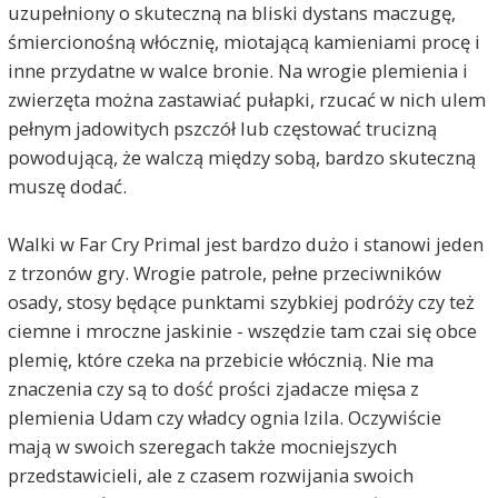
uzupełniony o skuteczną na bliski dystans maczugę,
śmiercionośną włócznię, miotającą kamieniami procę i
inne przydatne w walce bronie. Na wrogie plemienia i
zwierzęta można zastawiać pułapki, rzucać w nich ulem
pełnym jadowitych pszczół lub częstować trucizną
powodującą, że walczą między sobą, bardzo skuteczną
muszę dodać.
Walki w Far Cry Primal jest bardzo dużo i stanowi jeden
z trzonów gry. Wrogie patrole, pełne przeciwników
osady, stosy będące punktami szybkiej podróży czy też
ciemne i mroczne jaskinie - wszędzie tam czai się obce
plemię, które czeka na przebicie włócznią. Nie ma
znaczenia czy są to dość prości zjadacze mięsa z
plemienia Udam czy władcy ognia Izila. Oczywiście
mają w swoich szeregach także mocniejszych
przedstawicieli, ale z czasem rozwijania swoich