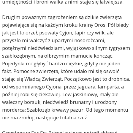
umiejętności i broni walka z nimi staje się łatwiejsza.
Drugim poważnym zagrożeniem są dzikie zwierzęta
pojawiające się na każdym kroku krainy Oros. Pół biedy
jak jest to orzeł, psowaty Cyjon, tapir czy wilk, ale
przyszło mi walczyć z upartymi nosorożcami,
potężnymi niedźwiedziami, wyjątkowo silnym tygrysem
szablozębnym, na olbrzymim mamucie kończąc.
Pojedynki mogłybyć bardzo ciężkie, gdyby nie jeden
fakt. Pomocne zwierzęta, które udało mi się oswoić
stając się Władcą Zwierząt. Początkowo jest to drobnica,
od wspomnianego Cyjona, przez jaguara, lamparta, a
później robi się ciekawiej. Lew jaskiniowy, mały ale
waleczny borsuk, niedźwiedź brunatny i urodzony
morderca: Szabloząb krwawy pazur. Od tego momentu
nie ma zmiłuj, następuje totalna rzeź.
Oswojone w Far Cry Primal zwierzę potrafi zbierać