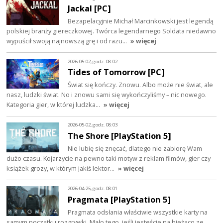
Jackal [PC]
Bezapelacyjnie Michał Marcinkowski jest legendą
polskiej branży giereczkowej. Twórca legendarnego Soldata niedawno
wypuścił swoją najnowszą grę i od razu…
» więcej
2026-05-02, godz. 08:02
Tides of Tomorrow [PC]
Świat się kończy. Znowu. Albo może nie świat, ale
nasz, ludzki świat. No i znowu sami się wykończyliśmy – nic nowego.
Kategoria gier, w której ludzka…
» więcej
2026-05-02, godz. 08:03
The Shore [PlayStation 5]
Nie lubię się znęcać, dlatego nie zabiorę Wam
dużo czasu. Kojarzycie na pewno taki motyw z reklam filmów, gier czy
książek grozy, w którym jakiś lektor…
» więcej
2026-04-25, godz. 08:01
Pragmata [PlayStation 5]
Pragmata odsłania właściwie wszystkie karty na
samym początku rozgrywki. Mało tego, jeśli jesteście na bieżąco ze