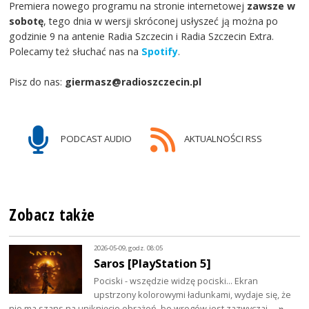
Premiera nowego programu na stronie internetowej
zawsze w
sobotę
, tego dnia w wersji skróconej usłyszeć ją można po
godzinie 9 na antenie Radia Szczecin i Radia Szczecin Extra.
Polecamy też słuchać nas na
Spotify
.
Pisz do nas:
giermasz@radioszczecin.pl
PODCAST AUDIO
AKTUALNOŚCI RSS
Zobacz także
2026-05-09, godz. 08:05
Saros [PlayStation 5]
Pociski - wszędzie widzę pociski... Ekran
upstrzony kolorowymi ładunkami, wydaje się, że
nie ma szans na uniknięcie obrażeń, bo wrogów jest zazwyczaj…
»