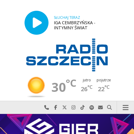
SŁUCHAJ TERAZ
IGA CEMBRZYŃSKA -
INTYMNY ŚWIAT
°C
jutro
pojutrze
30
°C
°C
26
22
Najlepiej po prostu do nas zadzwoń
Odwiedź nas na Facebook-u
Odwiedź nas na X
Odwiedź nas na Instagram-ie
Odwiedź nas na TikTok-u
Szukaj nas na Spotify
Wyślij do nas w
Szukaj