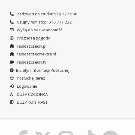
Zadzwoń do studia: 510 777 666
Czujny non stop: 510 777 222
Wyślij do nas wiadomość
Prognoza pogody
radioszczecin.pl
radioszczecinextra.pl
radioszczecin.tv
Biuletyn Informacji Publicznej
Posłuchaj teraz
Logowanie
DUŻA CZCIONKA
DUŻY KONTRAST