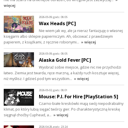
więcej
2026-05-09, godz. 08:05
Wax Heads [PC]
Nie wiem jak wy, ale ja nieraz fantazjuję o własnej
księgarni albo sklepie papierniczym. Ah, obcować z prawdziwym
papierem, z książkami, z ręcznie robionymi…
» więcej
2026-05-09, godz. 08:05
Alaska Gold Fever [PC]
Wyobraź sobie miejsce, gdzie nic nie przychodzi
łatwo. Ziemia jest twarda, ręce marzną, a każdy ruch kosztuje więcej,
niż myślisz. I gdzieś pod tym wszystkim…
» więcej
2026-05-02, godz. 08:01
Mouse: P.I. For Hire [PlayStation 5]
Czarno-białe kreskówki mają swój niepodrabialny
klimat, po który lubią sięgać twórcy gier. Po charakterystyczną kreskę
sięgnął choćby Cuphead, a…
» więcej
2026-04-28, godz. 23:24