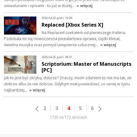
zwiastunami i opisami - to już w dużej…
» więcej
2026-04-20, godz. 16:06
Replaced [Xbox Series X]
Na Replaced czekałem od pierwszego trailera.
Podobała mi się nowoczesna pixealartowa oprawa, ciężki klimat,
świetna muzyka oraz pomysł uwięzienia sztucznej…
» więcej
2026-04-25, godz. 08:01
Scriptorium: Master of Manuscripts
[PC]
Jak to jest być skrybą, dobrze? Znaczy, moim zdaniem to nie ma tak, że
dobrze albo że nie dobrze. Gdybym miał powiedzieć, co cenię w życiu
najbardziej…
» więcej
2
3
4
5
6
1725 na 173 stronach