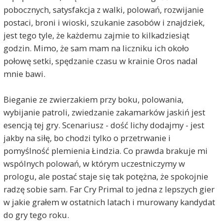
pobocznych, satysfakcja z walki, polowań, rozwijanie
postaci, broni i wioski, szukanie zasobów i znajdziek,
jest tego tyle, że każdemu zajmie to kilkadziesiąt
godzin. Mimo, że sam mam na liczniku ich około
połowę setki, spędzanie czasu w krainie Oros nadal
mnie bawi.
Bieganie ze zwierzakiem przy boku, polowania,
wybijanie patroli, zwiedzanie zakamarków jaskiń jest
esencją tej gry. Scenariusz - dość lichy dodajmy - jest
jakby na siłę, bo chodzi tylko o przetrwanie i
pomyślność plemienia Łindzia. Co prawda brakuje mi
wspólnych polowań, w którym uczestniczymy w
prologu, ale postać staje się tak potężna, że spokojnie
radzę sobie sam. Far Cry Primal to jedna z lepszych gier
w jakie grałem w ostatnich latach i murowany kandydat
do gry tego roku.