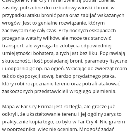
zasoby, potrzebne do rozbudowy wioski i broni, w
przypadku ataku bronić pana oraz zabijać wskazanych
wrogów. Jest to genialne rozwiązanie, którym
zachwycam się cały czas. Przy nocnych eskapadach
przegania watahy wilków, ale może tez stanowić
transport, ale wymaga to zdobycia odpowiedniej
umiejętności bohatera, a tych jest bez liku. Poprawiają
skuteczność, ilość posiadanej broni, parametry fizyczne
i uodparniając np. na ogień. Wracając do zwierząt mam
też do dyspozycji sowę, bardzo przydatnego ptaka,
który robi rozpoznanie terenu oraz potrafi atakować
zaskoczonych przedstawicieli wrogiego plemienia.
Mapa w Far Cry Primal jest rozległa, ale gracze już
odkryli, że ukształtowanie terenu i jej ogólny zarys to
praktycznie kopia tego, co było w Far Cry 4. Nie grałem
w poprzednika, więc nie oceniam. Mnogość zadań