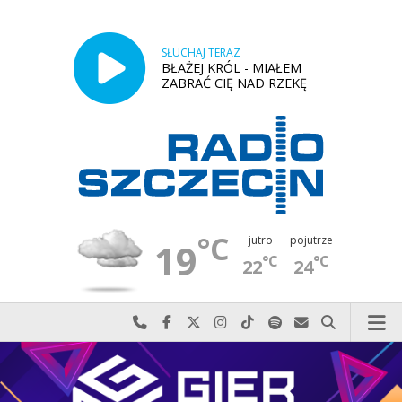
SŁUCHAJ TERAZ
BŁAŻEJ KRÓL - MIAŁEM
ZABRAĆ CIĘ NAD RZEKĘ
°C
jutro
pojutrze
19
°C
°C
22
24
Najlepiej po prostu do nas zadzwoń
Odwiedź nas na Facebook-u
Odwiedź nas na X
Odwiedź nas na Instagram-ie
Odwiedź nas na TikTok-u
Szukaj nas na Spotify
Wyślij do nas w
Szukaj