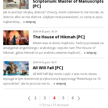
Scriptorium: Master of Manuscripts
[PC]
Jak to jest być skrybą, dobrze? Znaczy, moim zdaniem to nie ma tak, że
dobrze albo że nie dobrze. Gdybym miał powiedzieć, co cenię w życiu
najbardziej…
» więcej
2026-04-20, godz. 20:24
The House of Hikmah [PC]
Witam was w domu mądrości. Twórcy postawili na
amalgamat angielskiego i arabskiego i wyszło nam The House of
Hikmah, gdzie hikmah to po arabsku właśnie mądrość…
» więcej
2026-04-18, godz. 08:01
All Will Fall [PC]
All Will Fall! Być może część z was na te słowa
wyciąga w tym momencie przykurzoną kopię księgi “Rewolucja na 10
sposobów”, ale to jeszcze nie to…
» więcej
2
3
4
5
6
1723 na 173 stronach