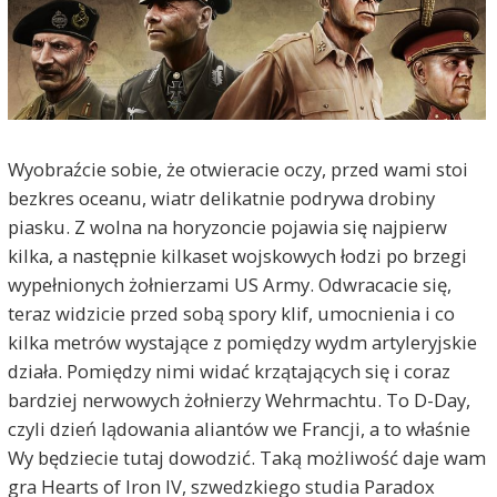
Wyobraźcie sobie, że otwieracie oczy, przed wami stoi
bezkres oceanu, wiatr delikatnie podrywa drobiny
piasku. Z wolna na horyzoncie pojawia się najpierw
kilka, a następnie kilkaset wojskowych łodzi po brzegi
wypełnionych żołnierzami US Army. Odwracacie się,
teraz widzicie przed sobą spory klif, umocnienia i co
kilka metrów wystające z pomiędzy wydm artyleryjskie
działa. Pomiędzy nimi widać krzątających się i coraz
bardziej nerwowych żołnierzy Wehrmachtu. To D-Day,
czyli dzień lądowania aliantów we Francji, a to właśnie
Wy będziecie tutaj dowodzić. Taką możliwość daje wam
gra Hearts of Iron IV, szwedzkiego studia Paradox