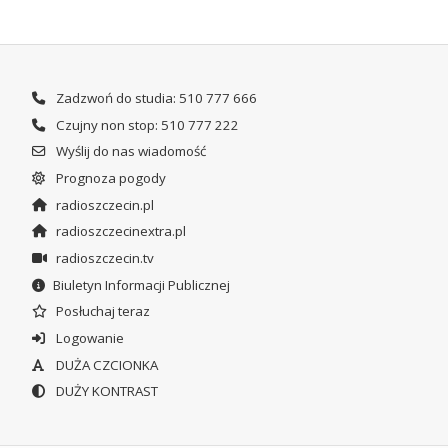
Zadzwoń do studia: 510 777 666
Czujny non stop: 510 777 222
Wyślij do nas wiadomość
Prognoza pogody
radioszczecin.pl
radioszczecinextra.pl
radioszczecin.tv
Biuletyn Informacji Publicznej
Posłuchaj teraz
Logowanie
DUŻA CZCIONKA
DUŻY KONTRAST