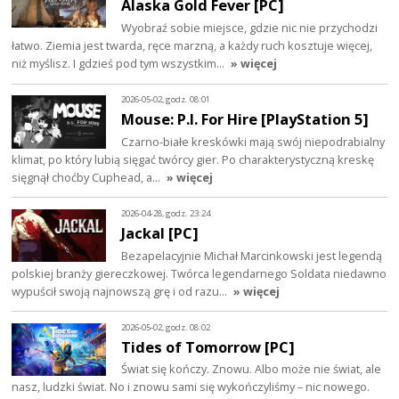
Alaska Gold Fever [PC]
Wyobraź sobie miejsce, gdzie nic nie przychodzi
łatwo. Ziemia jest twarda, ręce marzną, a każdy ruch kosztuje więcej,
niż myślisz. I gdzieś pod tym wszystkim…
» więcej
2026-05-02, godz. 08:01
Mouse: P.I. For Hire [PlayStation 5]
Czarno-białe kreskówki mają swój niepodrabialny
klimat, po który lubią sięgać twórcy gier. Po charakterystyczną kreskę
sięgnął choćby Cuphead, a…
» więcej
2026-04-28, godz. 23:24
Jackal [PC]
Bezapelacyjnie Michał Marcinkowski jest legendą
polskiej branży giereczkowej. Twórca legendarnego Soldata niedawno
wypuścił swoją najnowszą grę i od razu…
» więcej
2026-05-02, godz. 08:02
Tides of Tomorrow [PC]
Świat się kończy. Znowu. Albo może nie świat, ale
nasz, ludzki świat. No i znowu sami się wykończyliśmy – nic nowego.