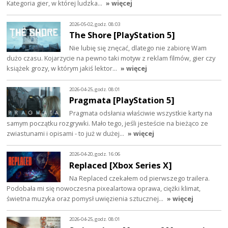
Kategoria gier, w której ludzka…
» więcej
2026-05-02, godz. 08:03
The Shore [PlayStation 5]
Nie lubię się znęcać, dlatego nie zabiorę Wam
dużo czasu. Kojarzycie na pewno taki motyw z reklam filmów, gier czy
książek grozy, w którym jakiś lektor…
» więcej
2026-04-25, godz. 08:01
Pragmata [PlayStation 5]
Pragmata odsłania właściwie wszystkie karty na
samym początku rozgrywki. Mało tego, jeśli jesteście na bieżąco ze
zwiastunami i opisami - to już w dużej…
» więcej
2026-04-20, godz. 16:06
Replaced [Xbox Series X]
Na Replaced czekałem od pierwszego trailera.
Podobała mi się nowoczesna pixealartowa oprawa, ciężki klimat,
świetna muzyka oraz pomysł uwięzienia sztucznej…
» więcej
2026-04-25, godz. 08:01