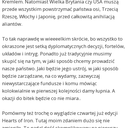
Kremlem. Natomiast Wielka Brytania czy USA muszą
przede wszystkim powstrzymać państwa osi, Trzecią
Rzeszę, Włochy i Japonię, przed całkowitą anihilacją
aliantów.
To tak naprawdę w wieeeelkim skrócie, bo wszystko to
okraszone jest setką dyplomatycznych decyzji, fortelów,
układów i intryg. Ponadto już tradycyjnie musimy
skupić się na tym, w jaki sposób chcemy prowadzić
nasze państwo. Jaki będzie jego ustrój, w jaki sposób
będzie zarządzane, na co wydamy, zazwyczaj
niewystarczające fundusze i komu mówiąc
kolokwialnie w pierwszej kolejności damy łupnia. A
okazji do bitek będzie co nie miara..
Pomówmy też trochę o wyglądzie czwartej już edycji
Hearts of Iron. Tutaj moim zdaniem dużo się nie
zmieniło. To nadal dość skomplikowany na pierwszy