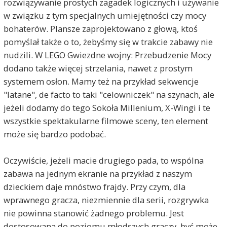
rozwiązywanie prostych zagadek logicznych i używanie
w związku z tym specjalnych umiejętności czy mocy
bohaterów. Plansze zaprojektowano z głową, ktoś
pomyślał także o to, żebyśmy się w trakcie zabawy nie
nudzili. W LEGO Gwiezdne wojny: Przebudzenie Mocy
dodano także więcej strzelania, nawet z prostym
systemem osłon. Mamy też na przykład sekwencje
"latane", de facto to taki "celowniczek" na szynach, ale
jeżeli dodamy do tego Sokoła Millenium, X-Wingi i te
wszystkie spektakularne filmowe sceny, ten element
może się bardzo podobać.
Oczywiście, jeżeli macie drugiego pada, to wspólna
zabawa na jednym ekranie na przykład z naszym
dzieckiem daje mnóstwo frajdy. Przy czym, dla
wprawnego gracza, niezmiennie dla serii, rozgrywka
nie powinna stanowić żadnego problemu. Jest
dostosowana do poziomu młodszych graczy, być może