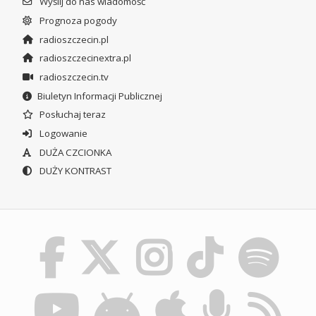
Wyślij do nas wiadomość
Prognoza pogody
radioszczecin.pl
radioszczecinextra.pl
radioszczecin.tv
Biuletyn Informacji Publicznej
Posłuchaj teraz
Logowanie
DUŻA CZCIONKA
DUŻY KONTRAST