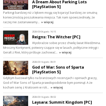
A Dream About Parking Lots
[PlayStation 5]
Parkingi bardziej niż z lękiem mogą się kojarzyć bardziej ze smutną
koniecznością poszukiwania miejsca. Tak nam spowszedniały, że
raczej nie zastanawiamy…
» więcej
2026-03-04, godz. 16:15
Reigns: The Witcher [PC]
Wyobraźcie sobie przez chwilę świat Wiedźmina.
Mroczny Kontynent, potwory czające się w lasach, polityczne intrygi i
Geralt z Rivii, który próbuje zachować…
» więcej
2026-03-14, godz. 08:01
God of War: Sons of Sparta
[PlayStation 5]
Gdybym bazował tylko na branżowych recenzjach i opiniach graczy,
God of War Sons of Sparta prawdopodobnie bym pominął. A że
kocham serię z Kratosem w roli…
» więcej
2026-03-14, godz. 08:02
Laysara: Summit Kingdom [PC]