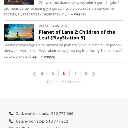
Znowu spotykamy się w wysokich górach. Jakoś
tak mam, że uwielbiam gry o górach. Lubię patrzeć na zaśnieżone
szczyty, słyszeć trzask napinanej liny…
» więcej
2026-03-14, godz. 08:03
Planet of Lana 2: Children of the
Leaf [PlayStation 5]
Dla niektórych będzie to powrót na planetę Novo; dla mnie - to jednak
pierwsza wycieczka. Wybrałam się więc na nią bez żadnych oczekiwań,
za to z ciekawością…
» więcej
4
5
6
7
8
1723 na 173 stronach
Zadzwoń do studia: 510 777 666
Czujny non stop: 510 777 222