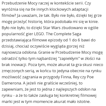
Przebudzenie Mocy raczej w kontekście serii. Czy
wyróżnia się na tle innych klockowych adaptacji
filmów? Ja uważam, że tak. Było nie było, dzięki tej grze
mogę przeżyć historię, która podobała mi się w kinie.
Było nie było, to dzięki Star Wars zbudowano w ogóle
popularność gier LEGO. The Complete Saga
przedstawiająca filmowe epizody od 1 do 6 bawi do
dzisiaj, chociaż oczywiście wygląda gorzej niż
najnowsza odsłona. Granie w Przebudzenie Mocy mogę
odradzić tylko tym najbardziej "zapiekłym" w złości na
brak inowacji. Poza tym, może akurat ta gra skusi nieco
zmęczonych serią, w końcu to jedyna obecnie na rynku
możliwość zagrania w przygody Finna, Rey czy Poe
Damerona. A jeżeli nie gralście wcześniej, to
zapewniam, że jest to jedna z najlepszych odsłon na
rynku - a że to także zasługa tej konkretnej filmowej
marki jest w tym momencie akurat mało istotne.