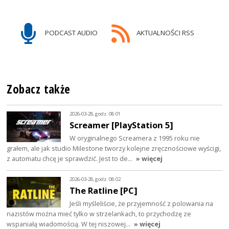
PODCAST AUDIO
AKTUALNOŚCI RSS
Zobacz także
2026-03-28, godz. 08:01
Screamer [PlayStation 5]
W oryginalnego Screamera z 1995 roku nie
grałem, ale jak studio Milestone tworzy kolejne zręcznościowe wyścigi,
z automatu chcę je sprawdzić. Jest to de…
» więcej
2026-03-28, godz. 08:02
The Ratline [PC]
Jeśli myśleliście, że przyjemność z polowania na
nazistów można mieć tylko w strzelankach, to przychodzę ze
wspaniałą wiadomością. W tej niszowej…
» więcej