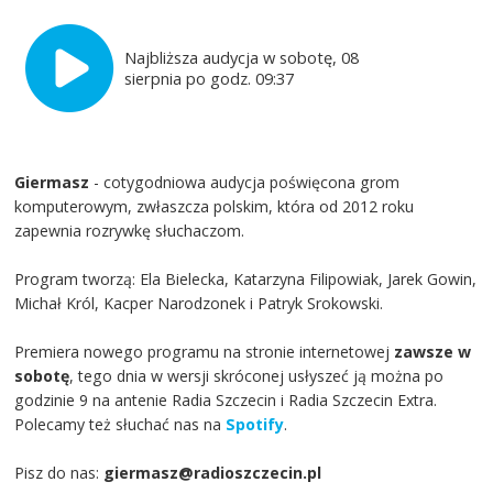
Najbliższa audycja w sobotę, 08
sierpnia po godz. 09:37
Giermasz
- cotygodniowa audycja poświęcona grom
komputerowym, zwłaszcza polskim, która od 2012 roku
zapewnia rozrywkę słuchaczom.
Program tworzą: Ela Bielecka, Katarzyna Filipowiak, Jarek Gowin,
Michał Król, Kacper Narodzonek i Patryk Srokowski.
Premiera nowego programu na stronie internetowej
zawsze w
sobotę
, tego dnia w wersji skróconej usłyszeć ją można po
godzinie 9 na antenie Radia Szczecin i Radia Szczecin Extra.
Polecamy też słuchać nas na
Spotify
.
Pisz do nas:
giermasz@radioszczecin.pl