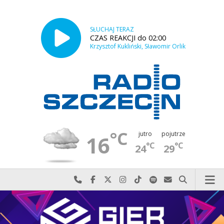
SŁUCHAJ TERAZ
CZAS REAKCJI do 02:00
Krzysztof Kukliński, Sławomir Orlik
°C
jutro
pojutrze
16
°C
°C
24
29
Najlepiej po prostu do nas zadzwoń
Odwiedź nas na Facebook-u
Odwiedź nas na X
Odwiedź nas na Instagram-ie
Odwiedź nas na TikTok-u
Szukaj nas na Spotify
Wyślij do nas w
Szukaj