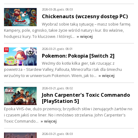
2026-03-28, godz. 08:03
Chickenauts (wczesny dostęp PC)
Wyobraź sobie taką sytuację – masz sobie farmę.
Kampery, pole, ognisko, takie życie wśród natury i kur. Bo właśnie,
hodujesz kury. To kluczowe. I którejś…
» więcej
2026-03-21, godz. 08:01
Pokemon: Pokopia [Switch 2]
Weźmy do kotła kilka gier, tak rzucając z
powietrza – Stardew Valley, Fallouta, Minecrafta i tak dla śmiechu
wrzućmy to w uniwersum Pokemon. Wiem, jak to…
» więcej
2026-03-21, godz. 08:02
John Carpenter's Toxic Commando
[PlayStation 5]
Epoka VHS-ów, dużo przemocy, brzydkich słów i żenujących żartów no
i czasem jakiś one liner. No i mnóstwo strzelania. John Carpenter's
Toxic Commando…
» więcej
2026-03-21, godz. 08:03