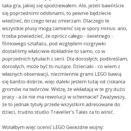
taka gra, jakiej się spodziewałem. Ale, jeżeli bawiliście
się poprzednimi odsłonami, to pewnie będziecie
wiedzieć, do czego teraz zmierzam. Dlaczego te
wszystkie plusy mogą zamienić się w spory minus: ano,
trzeba powiedzieć, że oprócz całego - świetnego -
filmowego sztafażu, pod względem rozgrywki
dostaliśmy właściwie dokładnie to samo, co w
poprzednich tytułach z serii. Dla dorosłych, podkreślam,
dorosłych, może być to nużące. Dzieciaki - co wiem z
własnych obserwacji, niezmiennie grami LEGO bawią
się bardzo dobrze, więc daleki jestem tutaj od ciskania
gromów na twórców. Widzę, że wkładają w te gry dużo
pracy - a że nie ma rewolucji w schemacie? Zważywszy,
że to jednak tytuły przede wszystkim adresowane do
dzieci, trudno studio Traveller's Tales za to winić.
Wolałbym więc ocenić LEGO Gwiezdne wojny: