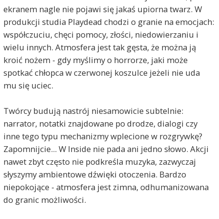
ekranem nagle nie pojawi się jakaś upiorna twarz. W
produkcji studia Playdead chodzi o granie na emocjach:
współczuciu, chęci pomocy, złości, niedowierzaniu i
wielu innych. Atmosfera jest tak gęsta, że można ją
kroić nożem - gdy myślimy o horrorze, jaki może
spotkać chłopca w czerwonej koszulce jeżeli nie uda
mu się uciec.
Twórcy budują nastrój niesamowicie subtelnie:
narrator, notatki znajdowane po drodze, dialogi czy
inne tego typu mechanizmy wplecione w rozgrywkę?
Zapomnijcie... W Inside nie pada ani jedno słowo. Akcji
nawet zbyt często nie podkreśla muzyka, zazwyczaj
słyszymy ambientowe dźwięki otoczenia. Bardzo
niepokojące - atmosfera jest zimna, odhumanizowana
do granic możliwości.