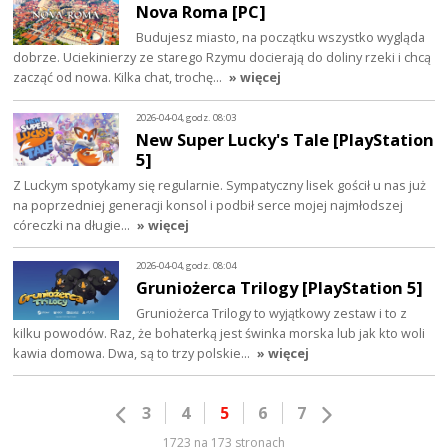
Nova Roma [PC]
Budujesz miasto, na początku wszystko wygląda
dobrze. Uciekinierzy ze starego Rzymu docierają do doliny rzeki i chcą
zacząć od nowa. Kilka chat, trochę…
» więcej
2026-04-04, godz. 08:03
New Super Lucky's Tale [PlayStation
5]
Z Luckym spotykamy się regularnie. Sympatyczny lisek gościł u nas już
na poprzedniej generacji konsol i podbił serce mojej najmłodszej
córeczki na długie…
» więcej
2026-04-04, godz. 08:04
Gruniożerca Trilogy [PlayStation 5]
Gruniożerca Trilogy to wyjątkowy zestaw i to z
kilku powodów. Raz, że bohaterką jest świnka morska lub jak kto woli
kawia domowa. Dwa, są to trzy polskie…
» więcej
3
4
5
6
7
1723 na 173 stronach