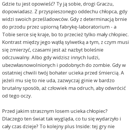
Gdzie tu jest opowieść? Ty ją sobie, drogi Graczu,
dopowiadasz. Z przyspieszonego oddechu chłopca, gdy
widzi swoich prześladowców. Gdy z determinacją brnie
do przodu przez upiorną fabrykę-laboratorium - a
Tobie serce się kraje, bo to przecież tylko mały chłopiec.
Kontrast między jego wątłą sylwetką a tym, z czym musi
się zmierzyć, czasami jest aż nazbyt boleśnie
odczuwalny. Albo gdy widzisz innych ludzi,
ubezwłasnowolnionych i podobnych do zombie. Gdy w
ostatniej chwili twój bohater ucieka przed śmiercią. A
jeżeli mu się to nie uda, zazwyczaj ginie w bardzo
brutalny sposób, aż człowiek ma odruch, aby odwrócić
od tego oczy.
Przed jakim strasznym losem ucieka chłopiec?
Dlaczego ten świat tak wygląda, co tu się wydarzyło i
cały czas dzieje? To kolejny plus Inside: tej gry nie