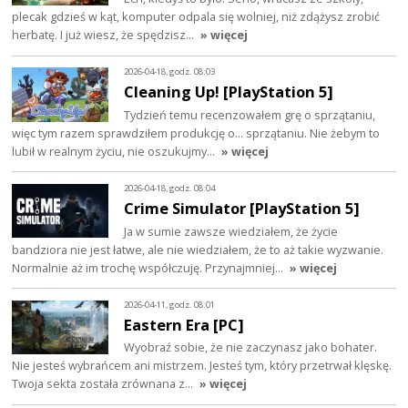
plecak gdzieś w kąt, komputer odpala się wolniej, niż zdążysz zrobić
herbatę. I już wiesz, że spędzisz…
» więcej
2026-04-18, godz. 08:03
Cleaning Up! [PlayStation 5]
Tydzień temu recenzowałem grę o sprzątaniu,
więc tym razem sprawdziłem produkcję o... sprzątaniu. Nie żebym to
lubił w realnym życiu, nie oszukujmy…
» więcej
2026-04-18, godz. 08:04
Crime Simulator [PlayStation 5]
Ja w sumie zawsze wiedziałem, że życie
bandziora nie jest łatwe, ale nie wiedziałem, że to aż takie wyzwanie.
Normalnie aż im trochę współczuję. Przynajmniej…
» więcej
2026-04-11, godz. 08:01
Eastern Era [PC]
Wyobraź sobie, że nie zaczynasz jako bohater.
Nie jesteś wybrańcem ani mistrzem. Jesteś tym, który przetrwał klęskę.
Twoja sekta została zrównana z…
» więcej