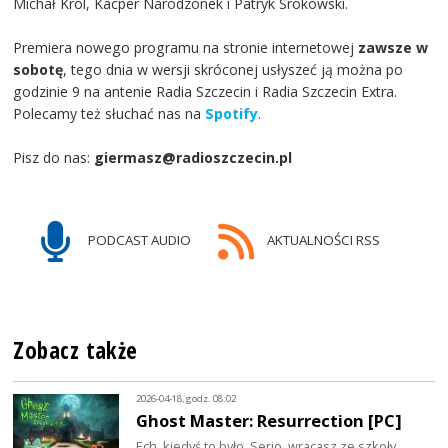
Michał Król, Kacper Narodzonek i Patryk Srokowski.
Premiera nowego programu na stronie internetowej
zawsze w
sobotę
, tego dnia w wersji skróconej usłyszeć ją można po
godzinie 9 na antenie Radia Szczecin i Radia Szczecin Extra.
Polecamy też słuchać nas na
Spotify
.
Pisz do nas:
giermasz@radioszczecin.pl
PODCAST AUDIO
AKTUALNOŚCI RSS
Zobacz także
2026-04-18, godz. 08:02
Ghost Master: Resurrection [PC]
Ech, kiedyś to było. Serio, wracasz ze szkoły,