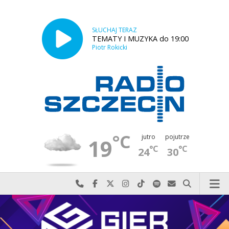
SŁUCHAJ TERAZ
TEMATY I MUZYKA do 19:00
Piotr Rokicki
°C
jutro
pojutrze
19
°C
°C
24
30
Najlepiej po prostu do nas zadzwoń
Odwiedź nas na Facebook-u
Odwiedź nas na X
Odwiedź nas na Instagram-ie
Odwiedź nas na TikTok-u
Szukaj nas na Spotify
Wyślij do nas w
Szukaj