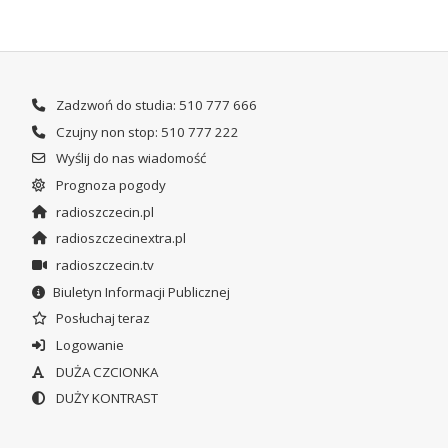
Zadzwoń do studia: 510 777 666
Czujny non stop: 510 777 222
Wyślij do nas wiadomość
Prognoza pogody
radioszczecin.pl
radioszczecinextra.pl
radioszczecin.tv
Biuletyn Informacji Publicznej
Posłuchaj teraz
Logowanie
DUŻA CZCIONKA
DUŻY KONTRAST