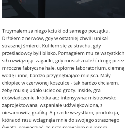
Trzymałem za niego kciuki od samego początku.
Drżałem z nerwów, gdy w ostatniej chwili unikał
strasznej śmierci. Kuliłem się ze strachu, gdy
prześladowcy byli blisko. Pomagałem mu ze wszystkich
sił rozwiązując zagadki, gdy musiał znaleźć drogę przez
mroczne fabryczne hale, upiorne laboratorium, ciemną
wodę i inne, bardzo przygnębiające miejsca. Mały
chłopiec w czerwonej koszulce - tak bardzo chciałem,
żeby mu się udało uciec od grozy. Inside, gra
doświadczenie, krótka acz intensywna: mistrzowsko
zaprojektowana, wspaniale udźwiękowiona, z
niesamowitą grafiką. A przede wszystkim, produkcja,
która od razu wciągnęła mnie do swojego strasznego
świata, powiedzieć, że przejmowałem się losem