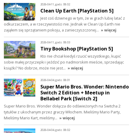
2026-04-11, godz. 08:02
Clean Up Earth [PlayStation 5]
Jest coś dziwnego w tym, że w grach lubię latać z
odkurzaczem, a w rzeczywistości nie. Jednak w Clean Up Earth nie
zająłem się sprzątaniem pokoju, a zanieczyszczonej…
» więcej
2026-04-11, godz. 08:03
Tiny Bookshop [PlayStation 5]
Kto nie chciał kiedyś rzucić wszystkiego, kupić
sobie małej przyczepki i jeździć po nadmorskim mieście, sprzedając
książki? No dobrze, może nie jest…
» więcej
2026-04-04, godz. 08:01
Super Mario Bros. Wonder: Nintendo
Switch 2 Edition + Meetup in
Bellabel Park [Switch 2]
Super Mario Bros. Wonder dołącza do odświeżonych na Switcha 2
tytułów z ukochanym przez graczy Włochem. Mieliśmy Mario Party,
Mieliśmy Mario Kart, mieliśmy…
» więcej
2026-04-04, godz. 08:02