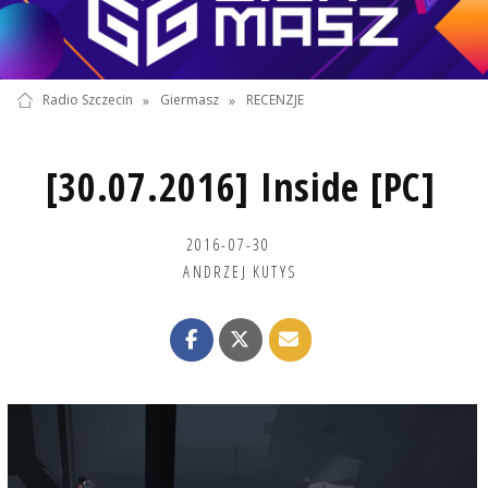
Radio Szczecin
»
Giermasz
»
RECENZJE
[30.07.2016] Inside [PC]
2016-07-30
ANDRZEJ KUTYS