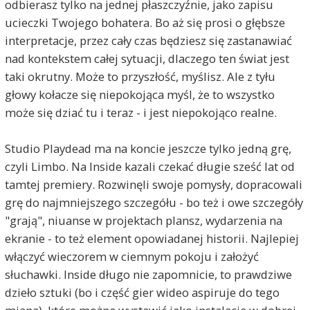
odbierasz tylko na jednej płaszczyźnie, jako zapisu
ucieczki Twojego bohatera. Bo aż się prosi o głębsze
interpretacje, przez cały czas będziesz się zastanawiać
nad kontekstem całej sytuacji, dlaczego ten świat jest
taki okrutny. Może to przyszłość, myślisz. Ale z tyłu
głowy kołacze się niepokojąca myśl, że to wszystko
może się dziać tu i teraz - i jest niepokojąco realne.
Studio Playdead ma na koncie jeszcze tylko jedną grę,
czyli Limbo. Na Inside kazali czekać długie sześć lat od
tamtej premiery. Rozwinęli swoje pomysły, dopracowali
grę do najmniejszego szczegółu - bo też i owe szczegóły
"grają", niuanse w projektach plansz, wydarzenia na
ekranie - to też element opowiadanej historii. Najlepiej
włączyć wieczorem w ciemnym pokoju i założyć
słuchawki. Inside długo nie zapomnicie, to prawdziwe
dzieło sztuki (bo i część gier wideo aspiruje do tego