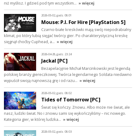
niż myślisz. I gdzieś pod tym wszystkim…
» więcej
2026-05-02, godz. 08:01
Mouse: P.I. For Hire [PlayStation 5]
Czarno-białe kreskówki mają swój niepodrabialny
klimat, po który lubią sięgać twórcy gier. Po charakterystyczną kreskę
sięgnął choćby Cuphead, a…
» więcej
2026-04-28, godz. 23:24
Jackal [PC]
Bezapelacyjnie Michał Marcinkowski jest legendą
polskiej branży giereczkowej. Twórca legendarnego Soldata niedawno
wypuścił swoją najnowszą grę i od razu…
» więcej
2026-05-02, godz. 08:02
Tides of Tomorrow [PC]
Świat się kończy. Znowu. Albo może nie świat, ale
nasz, ludzki świat. No i znowu sami się wykończyliśmy – nic nowego.
Kategoria gier, w której ludzka…
» więcej
2026-05-02, godz. 08:03