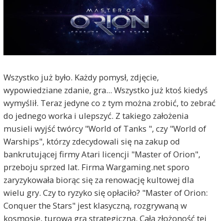
Wszystko już było. Każdy pomysł, zdjęcie,
wypowiedziane zdanie, gra... Wszystko już ktoś kiedyś
wymyślił. Teraz jedyne co z tym można zrobić, to zebrać
do jednego worka i ulepszyć. Z takiego założenia
musieli wyjść twórcy "World of Tanks ", czy "World of
Warships", którzy zdecydowali się na zakup od
bankrutującej firmy Atari licencji "Master of Orion",
przeboju sprzed lat. Firma Wargaming.net sporo
zaryzykowała biorąc się za renowację kultowej dla
wielu gry. Czy to ryzyko się opłaciło? "Master of Orion:
Conquer the Stars" jest klasyczną, rozgrywaną w
kosmosie, turową grą strategiczną. Całą złożoność tej