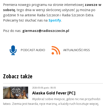
Premiera nowego programu na stronie internetowej
zawsze w
sobotę
, tego dnia w wersji skróconej usłyszeć ją można po
godzinie 9 na antenie Radia Szczecin i Radia Szczecin Extra.
Polecamy też słuchać nas na
Spotify
.
Pisz do nas:
giermasz@radioszczecin.pl
PODCAST AUDIO
AKTUALNOŚCI RSS
Zobacz także
2026-05-09, godz. 08:05
Alaska Gold Fever [PC]
Wyobraź sobie miejsce, gdzie nic nie przychodzi
łatwo. Ziemia jest twarda, ręce marzną, a każdy ruch kosztuje więcej,