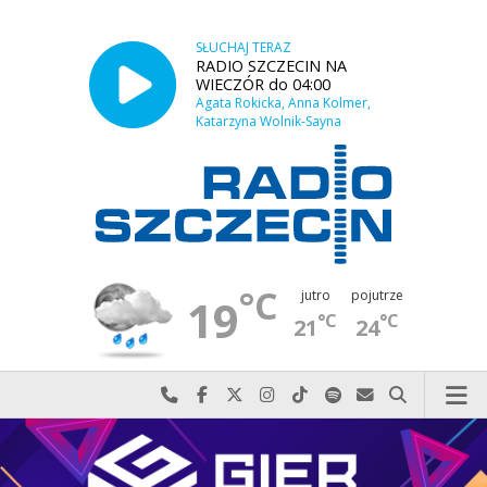
SŁUCHAJ TERAZ
RADIO SZCZECIN NA
WIECZÓR do 04:00
Agata Rokicka, Anna Kolmer,
Katarzyna Wolnik-Sayna
°C
jutro
pojutrze
19
°C
°C
21
24
Najlepiej po prostu do nas zadzwoń
Odwiedź nas na Facebook-u
Odwiedź nas na X
Odwiedź nas na Instagram-ie
Odwiedź nas na TikTok-u
Szukaj nas na Spotify
Wyślij do nas w
Szukaj