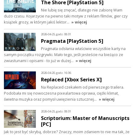
The Shore [PlayStation 5]
Nie lubię się znęcać, dlatego nie zabiorę Wam
dużo czasu. Kojarzycie na pewno taki motyw z reklam filmów, gier czy
książek grozy, w którym jakiś lektor…
» więcej
2026-04-25, godz. 08:01
Pragmata [PlayStation 5]
Pragmata odsłania właściwie wszystkie karty na
samym początku rozgrywki. Mało tego, jeśli jesteście na bieżąco ze
zwiastunami i opisami - to już w dużej…
» więcej
2026-04-20, godz. 16:06
Replaced [Xbox Series X]
Na Replaced czekałem od pierwszego trailera.
Podobała mi się nowoczesna pixealartowa oprawa, ciężki klimat,
świetna muzyka oraz pomysł uwięzienia sztucznej…
» więcej
2026-04-25, godz. 08:01
Scriptorium: Master of Manuscripts
[PC]
Jak to jest być skrybą, dobrze? Znaczy, moim zdaniem to nie ma tak, że