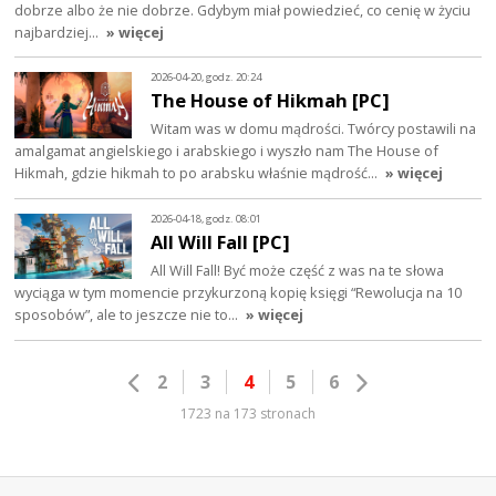
dobrze albo że nie dobrze. Gdybym miał powiedzieć, co cenię w życiu
najbardziej…
» więcej
2026-04-20, godz. 20:24
The House of Hikmah [PC]
Witam was w domu mądrości. Twórcy postawili na
amalgamat angielskiego i arabskiego i wyszło nam The House of
Hikmah, gdzie hikmah to po arabsku właśnie mądrość…
» więcej
2026-04-18, godz. 08:01
All Will Fall [PC]
All Will Fall! Być może część z was na te słowa
wyciąga w tym momencie przykurzoną kopię księgi “Rewolucja na 10
sposobów”, ale to jeszcze nie to…
» więcej
2
3
4
5
6
1723 na 173 stronach