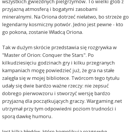
wszystkich gwiezdnych pielgrzymów. To wielki glob z
przyjazną atmosferą i bogatymi zasobami
mineralnymi. Na Oriona dotrzeć niełatwo, bo strzeże go
legendarny kosmiczny potwór. Jedno jest pewne - kto
go pokona, zostanie Władcą Oriona.
Tak w dużym skrócie przedstawia się rozgrywka w
"Master of Orion: Conquer the Stars". Po
kilkudziesięciu godzinach gry i kilku przegranych
kampaniach mogę powiedzieć już, że gra na stałe
zalęgła się w mojej bibliotece. Twórcom tego tytułu
udały się dwie bardzo ważne rzeczy: nie zepsuć
dobrego pierwowzoru i stworzyć wersję bardzo
przyjazną dla początkujących graczy. Wargaming.net
utrzymał przy tym odpowiedni poziom trudności i
sporą dawkę humoru.
Jest kilka błędów, które komplikują rozgrywkę.