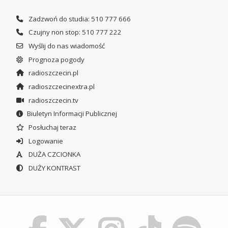
Zadzwoń do studia: 510 777 666
Czujny non stop: 510 777 222
Wyślij do nas wiadomość
Prognoza pogody
radioszczecin.pl
radioszczecinextra.pl
radioszczecin.tv
Biuletyn Informacji Publicznej
Posłuchaj teraz
Logowanie
DUŻA CZCIONKA
DUŻY KONTRAST