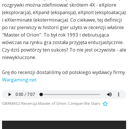
rozgrywki można zdefiniować skrótem 4X - eXplore
(eksploracja), eXpand (ekspansja), eXploit (eksploatacja)
i eXterminate (eksterminacja). Co ciekawe, tej definicji
po raz pierwszy w historii gier użyto w recenzji właśnie
"Master of Orion". To był rok 1993 i debiutująca
wówczas na rynku gra została przyjęta entuzjastycznie.
Czy dziś powtórzy ten sukces? To nie jest oczywiste - ale
niewykluczone.
Grę do recenzji dostaliśmy od polskiego wydawcy firmy
Wargaming.net
GIERMASZ-Recenzja Master of Orion: Conquer the Stars