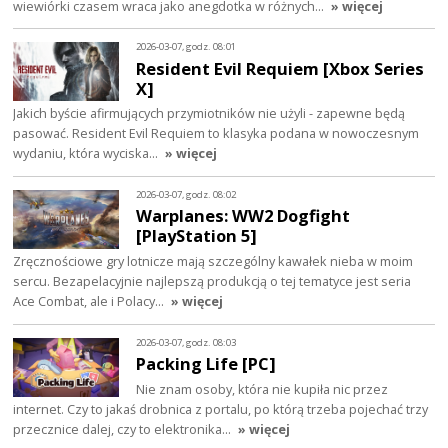
wiewiórki czasem wraca jako anegdotka w różnych…
» więcej
2026-03-07, godz. 08:01
Resident Evil Requiem [Xbox Series
X]
Jakich byście afirmujących przymiotników nie użyli - zapewne będą
pasować. Resident Evil Requiem to klasyka podana w nowoczesnym
wydaniu, która wyciska…
» więcej
2026-03-07, godz. 08:02
Warplanes: WW2 Dogfight
[PlayStation 5]
Zręcznościowe gry lotnicze mają szczególny kawałek nieba w moim
sercu. Bezapelacyjnie najlepszą produkcją o tej tematyce jest seria
Ace Combat, ale i Polacy…
» więcej
2026-03-07, godz. 08:03
Packing Life [PC]
Nie znam osoby, która nie kupiła nic przez
internet. Czy to jakaś drobnica z portalu, po którą trzeba pojechać trzy
przecznice dalej, czy to elektronika…
» więcej