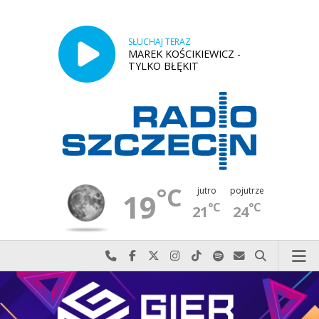
SŁUCHAJ TERAZ
MAREK KOŚCIKIEWICZ -
TYLKO BŁĘKIT
°C
jutro
pojutrze
19
°C
°C
21
24
Najlepiej po prostu do nas zadzwoń
Odwiedź nas na Facebook-u
Odwiedź nas na X
Odwiedź nas na Instagram-ie
Odwiedź nas na TikTok-u
Szukaj nas na Spotify
Wyślij do nas w
Szukaj