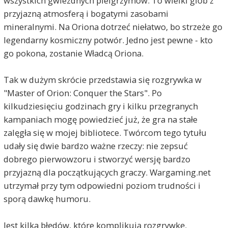
wszystkich gwiezdnych pielgrzymów. To wielki glob z
przyjazną atmosferą i bogatymi zasobami
mineralnymi. Na Oriona dotrzeć niełatwo, bo strzeże go
legendarny kosmiczny potwór. Jedno jest pewne - kto
go pokona, zostanie Władcą Oriona.
Tak w dużym skrócie przedstawia się rozgrywka w
"Master of Orion: Conquer the Stars". Po
kilkudziesięciu godzinach gry i kilku przegranych
kampaniach mogę powiedzieć już, że gra na stałe
zalęgła się w mojej bibliotece. Twórcom tego tytułu
udały się dwie bardzo ważne rzeczy: nie zepsuć
dobrego pierwowzoru i stworzyć wersję bardzo
przyjazną dla początkujących graczy. Wargaming.net
utrzymał przy tym odpowiedni poziom trudności i
sporą dawkę humoru.
Jest kilka błędów, które komplikują rozgrywkę.