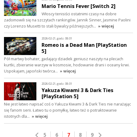
Mario Tennis Fever [Switch 2]
Włoscy tenisiści ostatnimi czasy na dobre
zadomowili się na szczytach rankingów. Jannik Sinner, Jasmine Paolini
czy Lorenzo Musetti to stali bywalcy późniejszych…
» więcej
2026-02-21, godz. 08:01
Romeo is a Dead Man [PlayStation
5]
Pół martwy bohater, gadający dziadek geniusz naszyty na plecach
kurtki, zbieranie warzyw w kosmosie, hodowanie drani i oceany krwi.
Uspokajam, japoński twórca…
» więcej
2026-02-21, godz. 08:01
Yakuza Kiwami 3 & Dark Ties
[PlayStation 5]
Nie jest łatwo napisać coś o Yakuza Kiwami 3 & Dark Ties nie narażając
się fanom serii. Łatwo tu o pomyłkę, łatwo też o potraktowanie
istotnych dla…
» więcej
5
6
7
8
9