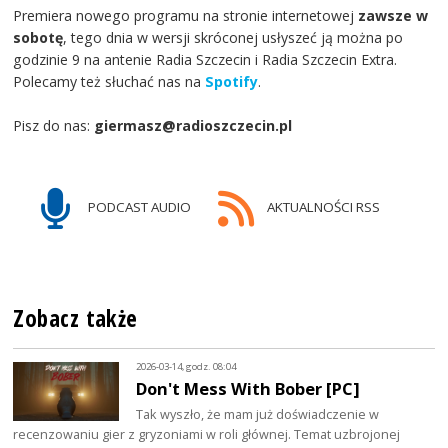
Premiera nowego programu na stronie internetowej
zawsze w
sobotę
, tego dnia w wersji skróconej usłyszeć ją można po
godzinie 9 na antenie Radia Szczecin i Radia Szczecin Extra.
Polecamy też słuchać nas na
Spotify
.
Pisz do nas:
giermasz@radioszczecin.pl
PODCAST AUDIO
AKTUALNOŚCI RSS
Zobacz także
2026-03-14, godz. 08:04
Don't Mess With Bober [PC]
Tak wyszło, że mam już doświadczenie w
recenzowaniu gier z gryzoniami w roli głównej. Temat uzbrojonej