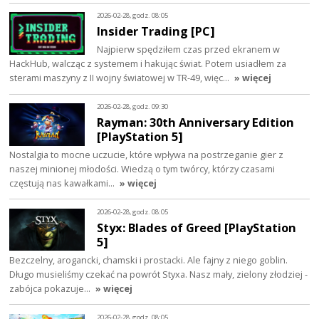
2026-02-28, godz. 08:05
Insider Trading [PC]
Najpierw spędziłem czas przed ekranem w
HackHub, walcząc z systemem i hakując świat. Potem usiadłem za
sterami maszyny z II wojny światowej w TR-49, więc…
» więcej
2026-02-28, godz. 09:30
Rayman: 30th Anniversary Edition
[PlayStation 5]
Nostalgia to mocne uczucie, które wpływa na postrzeganie gier z
naszej minionej młodości. Wiedzą o tym twórcy, którzy czasami
częstują nas kawałkami…
» więcej
2026-02-28, godz. 08:05
Styx: Blades of Greed [PlayStation
5]
Bezczelny, arogancki, chamski i prostacki. Ale fajny z niego goblin.
Długo musieliśmy czekać na powrót Styxa. Nasz mały, zielony złodziej -
zabójca pokazuje…
» więcej
2026-02-28, godz. 08:05