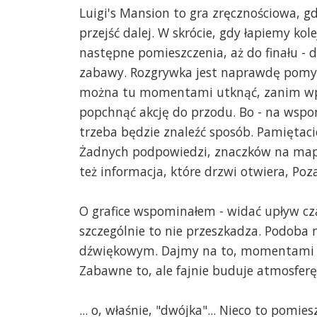
Luigi's Mansion to gra zręcznościowa, g
przejść dalej. W skrócie, gdy łapiemy k
następne pomieszczenia, aż do finału - 
zabawy. Rozgrywka jest naprawdę pomys
można tu momentami utknąć, zanim wpa
popchnąć akcję do przodu. Bo - na wsp
trzeba będzie znaleźć sposób. Pamiętaci
Żadnych podpowiedzi, znaczków na mapie,
też informacja, które drzwi otwiera, Poz
O grafice wspominałem - widać upływ cza
szczególnie to nie przeszkadza. Podoba m
dźwiękowym. Dajmy na to, momentami n
Zabawne to, ale fajnie buduje atmosferę
... o, właśnie, "dwójka"... Nieco to pom