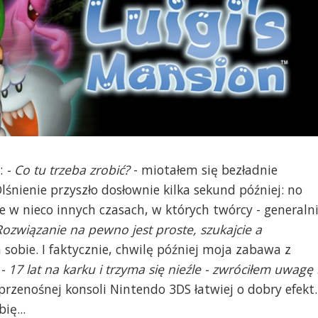
:
- Co tu trzeba zrobić?
- miotałem się bezładnie
 Olśnienie przyszło dosłownie kilka sekund później: no
e w nieco innych czasach, w których twórcy - generaln
Rozwiązanie na pewno jest proste, szukajcie a
sobie. I faktycznie, chwilę później moja zabawa z
.
- 17 lat na karku i trzyma się nieźle - zwróciłem uwagę
przenośnej konsoli Nintendo 3DS łatwiej o dobry efekt.
ię...