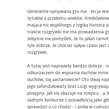
Generalnie opisywana gra ma - bo ja wie
tytułów z przełomu wieków. Kreskówkow
mająca nic wspólnego z logiką historia (
trakcie rozgrywki nie ma prowadzenia gra
żebyście nie pomyśleli, że to jakaś ramo
tyle dobrze, że chociaż upływ czasu jest
rozgrywki.
A tutaj jest naprawdę bardzo dobrze - 
odkurzaczem do wsysania duchów mnie ir
duchów, się zastanowicie? Oto dwaj naj
jego safandułowaty brat Luigi wygrywają
posępny, jak się okazuje na miejscu - a ż
żadnym konkursie z posiadłością jako gł
sprawdzić o co chodzi - i znika w czeluś