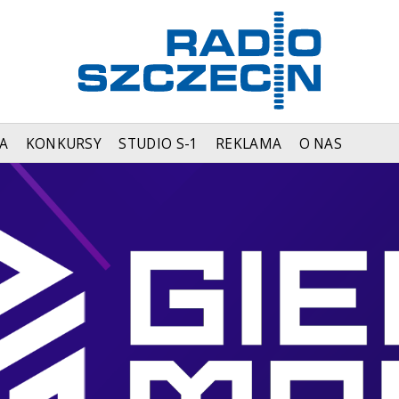
A
KONKURSY
STUDIO S-1
REKLAMA
O NAS