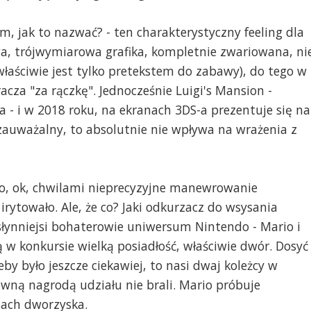
m, jak to nazwać? - ten charakterystyczny feeling dla
a, trójwymiarowa grafika, kompletnie zwariowana, ni
właściwie jest tylko pretekstem do zabawy), do tego w
cza "za rączkę". Jednocześnie Luigi's Mansion -
ta - i w 2018 roku, na ekranach 3DS-a prezentuje się na
 zauważalny, to absolutnie nie wpływa na wrażenia z
no, ok, chwilami nieprecyzyjne manewrowanie
ytowało. Ale, że co? Jaki odkurzacz do wsysania
słynniejsi bohaterowie uniwersum Nintendo - Mario i
 w konkursie wielką posiadłość, właściwie dwór. Dosyć
eby było jeszcze ciekawiej, to nasi dwaj koleżcy w
ówną nagrodą udziału nie brali. Mario próbuje
ciach dworzyska.