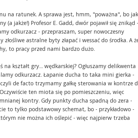
 mu na ratunek. A sprawa jest, hmm, "poważna", bo ja
a jakże!) Profesor E. Gadd, dwór pojawił się znikąd -
mamy odkurzacz - przepraszam, super nowoczesny
złośliwe astralne byty złapać i wessać do środka. A ż
hy, to pracy przed nami bardzo dużo.
na kształt gry... wędkarskiej? Ogłuszamy delikwenta
alamy odkurzacz. Łapanie ducha to taka mini gierka -
zyli de facto trzymamy gałkę sterowania w kontrze 
Oczywiście ten miota się po pomieszczeniu, więc
mnianej kontry. Gdy punkty ducha spadną do zera -
cie to tylko podstawowy schemat, bo - przykładowo -
tórym nie można ich oślepić - więc najpierw trzeba