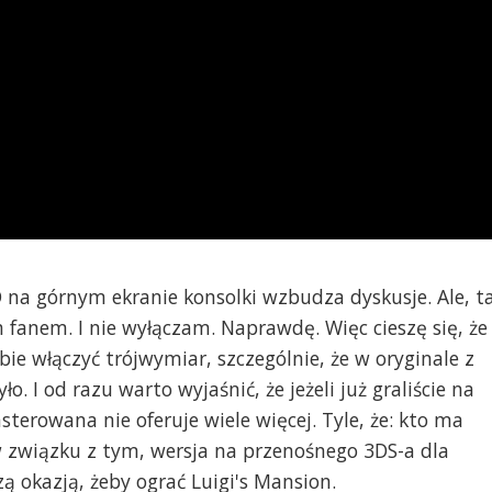
 3D na górnym ekranie konsolki wzbudza dyskusje. Ale, t
em fanem. I nie wyłączam. Naprawdę. Więc cieszę się, że
e włączyć trójwymiar, szczególnie, że w oryginale z
. I od razu warto wyjaśnić, że jeżeli już graliście na
erowana nie oferuje wiele więcej. Tyle, że: kto ma
w związku z tym, wersja na przenośnego 3DS-a dla
ą okazją, żeby ograć Luigi's Mansion.