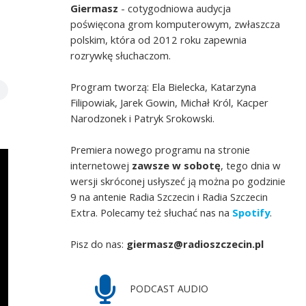
Giermasz
- cotygodniowa audycja
poświęcona grom komputerowym, zwłaszcza
t
polskim, która od 2012 roku zapewnia
rozrywkę słuchaczom.
Program tworzą: Ela Bielecka, Katarzyna
Filipowiak, Jarek Gowin, Michał Król, Kacper
Narodzonek i Patryk Srokowski.
Premiera nowego programu na stronie
internetowej
zawsze w sobotę
, tego dnia w
wersji skróconej usłyszeć ją można po godzinie
9 na antenie Radia Szczecin i Radia Szczecin
Extra. Polecamy też słuchać nas na
Spotify
.
Pisz do nas:
giermasz@radioszczecin.pl
PODCAST AUDIO