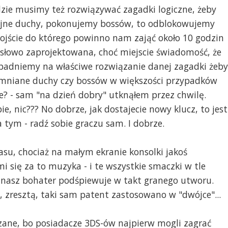
dzie musimy też rozwiązywać zagadki logiczne, żeby
olejne duchy, pokonujemy bossów, to odblokowujemy
dojście do którego powinno nam zająć około 10 godzin
łowo zaprojektowana, choć miejscie świadomość, że
dniemy na właściwe rozwiązanie danej zagadki żeby
omniane duchy czy bossów w większości przypadków
e? - sam "na dzień dobry" utknąłem przez chwilę.
 nic??? No dobrze, jak dostajecie nowy klucz, to jest
a tym - radź sobie graczu sam. I dobrze.
su, chociaż na małym ekranie konsolki jakoś
i się za to muzyka - i te wszystkie smaczki w tle
asz bohater podśpiewuje w takt granego utworu.
, zresztą, taki sam patent zastosowano w "dwójce"...
ieszane, bo posiadacze 3DS-ów najpierw mogli zagrać