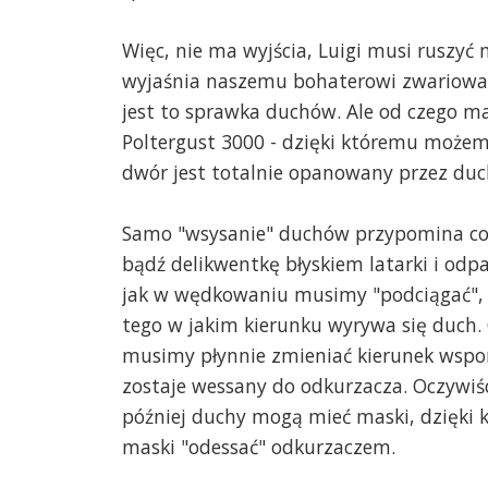
Więc, nie ma wyjścia, Luigi musi ruszyć
wyjaśnia naszemu bohaterowi zwariowany (
jest to sprawka duchów. Ale od czego 
Poltergust 3000 - dzięki któremu możemy 
dwór jest totalnie opanowany przez duc
Samo "wsysanie" duchów przypomina coś 
bądź delikwentkę błyskiem latarki i odp
jak w wędkowaniu musimy "podciągać", c
tego w jakim kierunku wyrywa się duch. 
musimy płynnie zmieniać kierunek wspo
zostaje wessany do odkurzacza. Oczywiś
później duchy mogą mieć maski, dzięki k
maski "odessać" odkurzaczem.