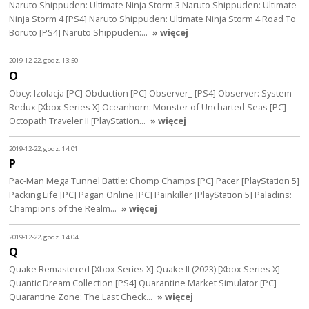
Naruto Shippuden: Ultimate Ninja Storm 3 Naruto Shippuden: Ultimate
Ninja Storm 4 [PS4] Naruto Shippuden: Ultimate Ninja Storm 4 Road To
Boruto [PS4] Naruto Shippuden:…
» więcej
2019-12-22, godz. 13:50
O
Obcy: Izolacja [PC] Obduction [PC] Observer_ [PS4] Observer: System
Redux [Xbox Series X] Oceanhorn: Monster of Uncharted Seas [PC]
Octopath Traveler II [PlayStation…
» więcej
2019-12-22, godz. 14:01
P
Pac-Man Mega Tunnel Battle: Chomp Champs [PC] Pacer [PlayStation 5]
Packing Life [PC] Pagan Online [PC] Painkiller [PlayStation 5] Paladins:
Champions of the Realm…
» więcej
2019-12-22, godz. 14:04
Q
Quake Remastered [Xbox Series X] Quake II (2023) [Xbox Series X]
Quantic Dream Collection [PS4] Quarantine Market Simulator [PC]
Quarantine Zone: The Last Check…
» więcej