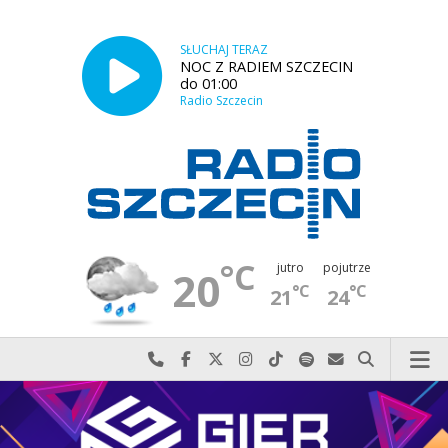
SŁUCHAJ TERAZ
NOC Z RADIEM SZCZECIN
do 01:00
Radio Szczecin
°C
jutro
pojutrze
20
°C
°C
21
24
Najlepiej po prostu do nas zadzwoń
Odwiedź nas na Facebook-u
Odwiedź nas na X
Odwiedź nas na Instagram-ie
Odwiedź nas na TikTok-u
Szukaj nas na Spotify
Wyślij do nas w
Szukaj