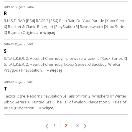
2019-12-22, godz. 14:04
R
R.U.S.E. RAD [PS4] RAGE 2 [PS4] Rain Rain On Your Parade [Xbox Series
X] Ratchet & Clank: Rift Apart [PlayStation 5] Ravenswatch [Xbox Series
X] Rayman Origins…
» więcej
2019-12-22, godz. 14:05
S
S.T.A.L.K.E.R. 2: Heart of Chernobyl - pierwsze wrażenia [Xbox Series X]
S.T.A.L.K.E.R. 2: Heart of Chernobyl [Xbox Series X] Sackboy: Wielka
Przygoda [PlayStation…
» więcej
2019-12-22, godz. 14:06
T
Tactics Ogre: Reborn [PlayStation 5] Tails of Iron 2: Whiskers of Winter
[Xbox Series X] Tainted Grail: The Fall of Avalon [PlayStation 5] Tales of
Arise [PlayStation…
» więcej
1
2
3