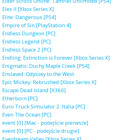
Elder Scrolls Online: Tamriel Unlimited [PS4]
Elex II [Xbox Series X]
Elite: Dangerous [PS4]
Empire of Sin [PlayStation 4]
Endless Dungeon [PC]
Endless Legend [PC]
Endless Space 2 [PC]
Endling: Extinction is Forever [Xbox Series X]
Enigmatis: Duchy Maple Creek [PS4]
Enslaved: Odyssey to the West
Epic Mickey: Rebrushed [Xbox Series X]
Escape Dead Island [X360]
Etherborn [PC]
Euro Truck Simulator 2: Italia [PC]
Even The Ocean [PC]
event [0] [Mac - podejście pierwsze]
event [0] [PC - podejście drugie]
Everdream Valley [Xbox Series X]