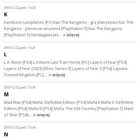
2019-12-22, godz. 13:33
K
Kamikaze Lassplanes [PC] Kao The Kangaroo - gra planszowa Kao The
Kangaroo - pierwsze wrażenia [PlayStation 5] Kao The Kangaroo
[PlayStation 5] Kandagawa Jet…
» więcej
2019-12-22, godz. 13:41
L
L.A. Noire [PS4] L.A.Noire Last Train Home [PC] Layers of Fear [PS4]
Layers of Fear (2023) [Xbox Series X] Layers of Fear 2 [PS4] Laysara:
Summit Kingdom [PC]…
» więcej
2019-12-22, godz. 13:43
M
Mad Max [PS4] Mafia: Definitive Edition [PS4] Mafia II Mafia II: Definitive
Edition [PS4] Mafia III [PS4] Mafia: The Old Country [PlayStation 5] Maid
of Sker [PS4]…
» więcej
2019-12-22, godz. 13:44
N