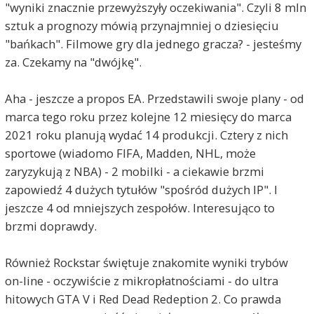
"wyniki znacznie przewyższyły oczekiwania". Czyli 8 mln
sztuk a prognozy mówią przynajmniej o dziesięciu
"bańkach". Filmowe gry dla jednego gracza? - jesteśmy
za. Czekamy na "dwójkę".
Aha - jeszcze a propos EA. Przedstawili swoje plany - od
marca tego roku przez kolejne 12 miesięcy do marca
2021 roku planują wydać 14 produkcji. Cztery z nich
sportowe (wiadomo FIFA, Madden, NHL, może
zaryzykują z NBA) - 2 mobilki - a ciekawie brzmi
zapowiedź 4 dużych tytułów "spośród dużych IP". I
jeszcze 4 od mniejszych zespołów. Interesująco to
brzmi doprawdy.
Również Rockstar świętuje znakomite wyniki trybów
on-line - oczywiście z mikropłatnościami - do ultra
hitowych GTA V i Red Dead Redeption 2. Co prawda