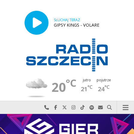
SŁUCHAJ TERAZ
GIPSY KINGS - VOLARE
°C
jutro
pojutrze
20
°C
°C
21
24
Najlepiej po prostu do nas zadzwoń
Odwiedź nas na Facebook-u
Odwiedź nas na X
Odwiedź nas na Instagram-ie
Odwiedź nas na TikTok-u
Szukaj nas na Spotify
Wyślij do nas w
Szukaj