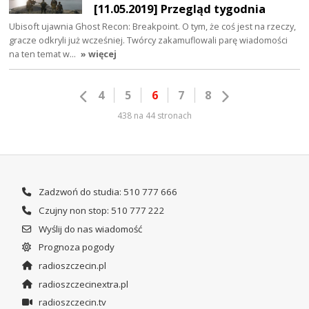
[11.05.2019] Przegląd tygodnia
Ubisoft ujawnia Ghost Recon: Breakpoint. O tym, że coś jest na rzeczy,
gracze odkryli już wcześniej. Twórcy zakamuflowali parę wiadomości
na ten temat w…
» więcej
4
5
6
7
8
438 na 44 stronach
Zadzwoń do studia: 510 777 666
Czujny non stop: 510 777 222
Wyślij do nas wiadomość
Prognoza pogody
radioszczecin.pl
radioszczecinextra.pl
radioszczecin.tv