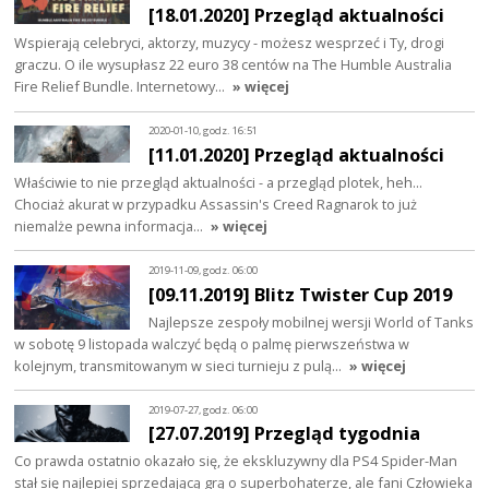
[18.01.2020] Przegląd aktualności
Wspierają celebryci, aktorzy, muzycy - możesz wesprzeć i Ty, drogi
graczu. O ile wysupłasz 22 euro 38 centów na The Humble Australia
Fire Relief Bundle. Internetowy…
» więcej
2020-01-10, godz. 16:51
[11.01.2020] Przegląd aktualności
Właściwie to nie przegląd aktualności - a przegląd plotek, heh...
Chociaż akurat w przypadku Assassin's Creed Ragnarok to już
niemalże pewna informacja…
» więcej
2019-11-09, godz. 06:00
[09.11.2019] Blitz Twister Cup 2019
Najlepsze zespoły mobilnej wersji World of Tanks
w sobotę 9 listopada walczyć będą o palmę pierwszeństwa w
kolejnym, transmitowanym w sieci turnieju z pulą…
» więcej
2019-07-27, godz. 06:00
[27.07.2019] Przegląd tygodnia
Co prawda ostatnio okazało się, że ekskluzywny dla PS4 Spider-Man
stał się najlepiej sprzedającą grą o superbohaterze, ale fani Człowieka