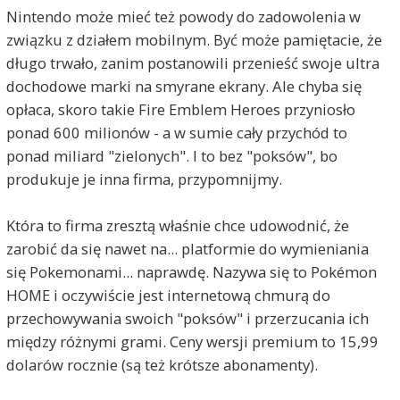
Nintendo może mieć też powody do zadowolenia w
związku z działem mobilnym. Być może pamiętacie, że
długo trwało, zanim postanowili przenieść swoje ultra
dochodowe marki na smyrane ekrany. Ale chyba się
opłaca, skoro takie Fire Emblem Heroes przyniosło
ponad 600 milionów - a w sumie cały przychód to
ponad miliard "zielonych". I to bez "poksów", bo
produkuje je inna firma, przypomnijmy.
Która to firma zresztą właśnie chce udowodnić, że
zarobić da się nawet na... platformie do wymieniania
się Pokemonami... naprawdę. Nazywa się to Pokémon
HOME i oczywiście jest internetową chmurą do
przechowywania swoich "poksów" i przerzucania ich
między różnymi grami. Ceny wersji premium to 15,99
dolarów rocznie (są też krótsze abonamenty).