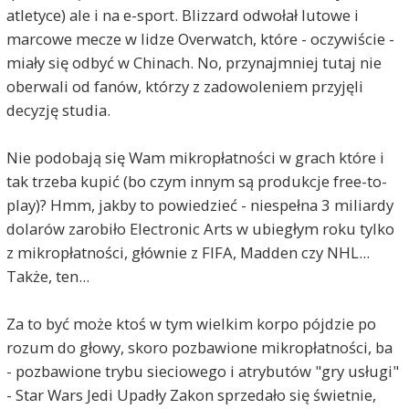
atletyce) ale i na e-sport. Blizzard odwołał lutowe i
marcowe mecze w lidze Overwatch, które - oczywiście -
miały się odbyć w Chinach. No, przynajmniej tutaj nie
oberwali od fanów, którzy z zadowoleniem przyjęli
decyzję studia.
Nie podobają się Wam mikropłatności w grach które i
tak trzeba kupić (bo czym innym są produkcje free-to-
play)? Hmm, jakby to powiedzieć - niespełna 3 miliardy
dolarów zarobiło Electronic Arts w ubiegłym roku tylko
z mikropłatności, głównie z FIFA, Madden czy NHL...
Także, ten...
Za to być może ktoś w tym wielkim korpo pójdzie po
rozum do głowy, skoro pozbawione mikropłatności, ba
- pozbawione trybu sieciowego i atrybutów "gry usługi"
- Star Wars Jedi Upadły Zakon sprzedało się świetnie,