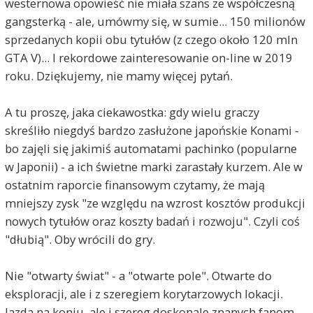
westernowa opowieść nie miała szans ze współczesną
gangsterką - ale, umówmy się, w sumie... 150 milionów
sprzedanych kopii obu tytułów (z czego około 120 mln
GTA V)... I rekordowe zainteresowanie on-line w 2019
roku. Dziękujemy, nie mamy więcej pytań.
A tu proszę, jaka ciekawostka: gdy wielu graczy
skreśliło niegdyś bardzo zasłużone japońskie Konami -
bo zajęli się jakimiś automatami pachinko (popularne
w Japonii) - a ich świetne marki zarastały kurzem. Ale w
ostatnim raporcie finansowym czytamy, że mają
mniejszy zysk "ze względu na wzrost kosztów produkcji
nowych tytułów oraz koszty badań i rozwoju". Czyli coś
"dłubią". Oby wrócili do gry.
Nie "otwarty świat" - a "otwarte pole". Otwarte do
eksploracji, ale i z szeregiem korytarzowych lokacji.
Jazda na koniu, ale i szereg doskonale znanych fanom