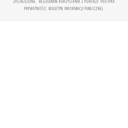
ZASTRZEŻONE.
REGULAMIN KORZYSTANIA Z PORTALU
POLITYKA
PRYWATNOŚCI
BIULETYN INFORMACJI PUBLICZNEJ