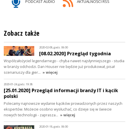
PODCAST AUDIO
AKTUALNOŚCI RSS
Zobacz także
2020-02-08, godz. 06:00
[08.02.2020] Przegląd tygodnia
Współzałożyciel legendarnego - chyba nawet najsłynniejszego - studia
w branży odchodzi. Dan Houser nie będzie już produkował, pisał
scenariuszy dla gier…
» więcej
2020-01-24, godz. 19:38
[25.01.2020] Przegląd informacji branży IT i kącik
polski
Polecamy najnowsze wydanie kącików prowadzonych przez naszych
ekspertów. Możecie osobno wysłuchać, co dzieje się w świecie
nowych technologii - zaprasza…
» więcej
2020-01-18, godz. 06:00