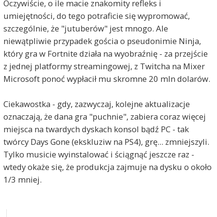
Oczywiście, o ile macie znakomity refleks i
umiejętności, do tego potraficie się wypromować,
szczególnie, że "jutuberów" jest mnogo. Ale
niewątpliwie przypadek gościa o pseudonimie Ninja,
który gra w Fortnite działa na wyobraźnię - za przejście
z jednej platformy streamingowej, z Twitcha na Mixer
Microsoft ponoć wypłacił mu skromne 20 mln dolarów.
Ciekawostka - gdy, zazwyczaj, kolejne aktualizacje
oznaczają, że dana gra "puchnie", zabiera coraz więcej
miejsca na twardych dyskach konsol bądź PC - tak
twórcy Days Gone (ekskluziw na PS4), grę... zmniejszyli.
Tylko musicie wyinstalować i ściągnąć jeszcze raz -
wtedy okaże się, że produkcja zajmuje na dysku o około
1/3 mniej.