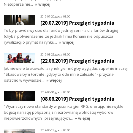
Nietoperza nie…
» więcej
2019-07-20, godz. 06:00
[20.07.2019] Przegląd tygodnia
To był prawdziwy cios dla fanów jednej serii - a dla fanów drugiej
(chyba) potwierdzenie, że jednak firma Konami nie odpuszcza
rywalizacji o prymat na rynku…
» więcej
2019-06-22, godz. 06:00
[22.06.2019] Przegląd tygodnia
Jak niewiele brakowało, a rynek gier mógłby wyglądać zupełnie inaczej.
"Skasowałbym Fortnite, gdyby to ode mnie zależało" - przyznał
ostatnio w wywiadzie…
» więcej
2019-06-08, godz. 06:00
[08.06.2019] Przegląd tygodnia
"Wyznaczy nowe standardy w gatunku gier RPG, oferując niezwykle
bogatą narrację połączoną z niezrównaną wolnością wyborów,
niepowierzchownych i przejmujących…
» więcej
2019-05-11, godz. 06:00