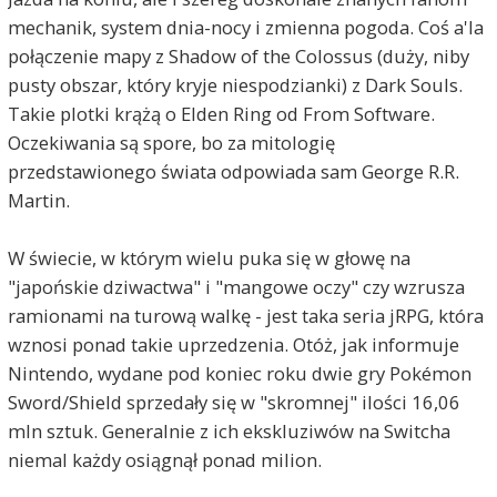
mechanik, system dnia-nocy i zmienna pogoda. Coś a'la
połączenie mapy z Shadow of the Colossus (duży, niby
pusty obszar, który kryje niespodzianki) z Dark Souls.
Takie plotki krążą o Elden Ring od From Software.
Oczekiwania są spore, bo za mitologię
przedstawionego świata odpowiada sam George R.R.
Martin.
W świecie, w którym wielu puka się w głowę na
"japońskie dziwactwa" i "mangowe oczy" czy wzrusza
ramionami na turową walkę - jest taka seria jRPG, która
wznosi ponad takie uprzedzenia. Otóż, jak informuje
Nintendo, wydane pod koniec roku dwie gry Pokémon
Sword/Shield sprzedały się w "skromnej" ilości 16,06
mln sztuk. Generalnie z ich ekskluziwów na Switcha
niemal każdy osiągnął ponad milion.