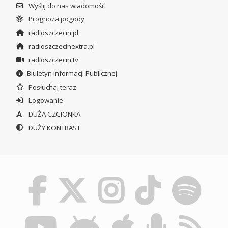
Wyślij do nas wiadomość
Prognoza pogody
radioszczecin.pl
radioszczecinextra.pl
radioszczecin.tv
Biuletyn Informacji Publicznej
Posłuchaj teraz
Logowanie
DUŻA CZCIONKA
DUŻY KONTRAST