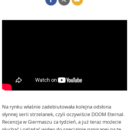
Na rynku właśnie zadebiutowała kolejna odsłona
słynnej serii strzelanek, czyli oczywiście DOOM Eternal.
Recenzja w Giermaszu za tydzień, a już teraz możecie
słuchać i oglądać wideo do specjalnie napisanej na tę