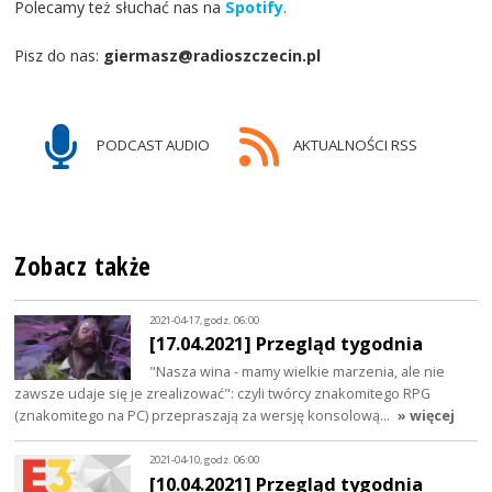
Polecamy też słuchać nas na
Spotify
.
Pisz do nas:
giermasz@radioszczecin.pl
PODCAST AUDIO
AKTUALNOŚCI RSS
Zobacz także
2021-04-17, godz. 06:00
[17.04.2021] Przegląd tygodnia
"Nasza wina - mamy wielkie marzenia, ale nie
zawsze udaje się je zrealizować": czyli twórcy znakomitego RPG
(znakomitego na PC) przepraszają za wersję konsolową…
» więcej
2021-04-10, godz. 06:00
[10.04.2021] Przegląd tygodnia