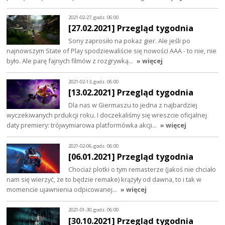
2021-02-27, godz. 06:00
[27.02.2021] Przegląd tygodnia
Sony zaprosiło na pokaz gier. Ale jeśli po
najnowszym State of Play spodziewaliście się nowości AAA - to nie, nie
było. Ale parę fajnych filmów z rozgrywką…
» więcej
2021-02-13, godz. 06:00
[13.02.2021] Przegląd tygodnia
Dla nas w Giermaszu to jedna z najbardziej
wyczekiwanych prdukcji roku. I doczekaliśmy się wreszcie oficjalnej
daty premiery: trójwymiarowa platformówka akcji…
» więcej
2021-02-06, godz. 06:00
[06.01.2021] Przegląd tygodnia
Chociaż plotki o tym remasterze (jakoś nie chciało
nam się wierzyć, że to będzie remake) krążyły od dawna, to i tak w
momencie ujawnienia odpicowanej…
» więcej
2021-01-30, godz. 06:00
[30.10.2021] Przegląd tygodnia