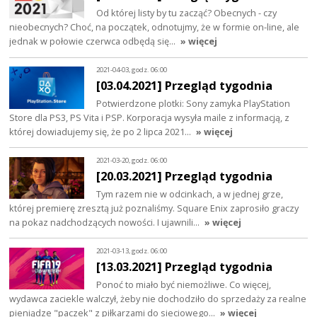
Od której listy by tu zacząć? Obecnych - czy
nieobecnych? Choć, na początek, odnotujmy, że w formie on-line, ale
jednak w połowie czerwca odbędą się…
» więcej
2021-04-03, godz. 06:00
[03.04.2021] Przegląd tygodnia
Potwierdzone plotki: Sony zamyka PlayStation
Store dla PS3, PS Vita i PSP. Korporacja wysyła maile z informacją, z
której dowiadujemy się, że po 2 lipca 2021…
» więcej
2021-03-20, godz. 06:00
[20.03.2021] Przegląd tygodnia
Tym razem nie w odcinkach, a w jednej grze,
której premierę zresztą już poznaliśmy. Square Enix zaprosiło graczy
na pokaz nadchodzących nowości. I ujawnili…
» więcej
2021-03-13, godz. 06:00
[13.03.2021] Przegląd tygodnia
Ponoć to miało być niemożliwe. Co więcej,
wydawca zaciekle walczył, żeby nie dochodziło do sprzedaży za realne
pieniądze "paczek" z piłkarzami do sieciowego…
» więcej