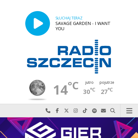
SŁUCHAJ TERAZ
SAVAGE GARDEN - I WANT
YOU
°C
jutro
pojutrze
14
°C
°C
30
27
Najlepiej po prostu do nas zadzwoń
Odwiedź nas na Facebook-u
Odwiedź nas na X
Odwiedź nas na Instagram-ie
Odwiedź nas na TikTok-u
Szukaj nas na Spotify
Wyślij do nas w
Szukaj