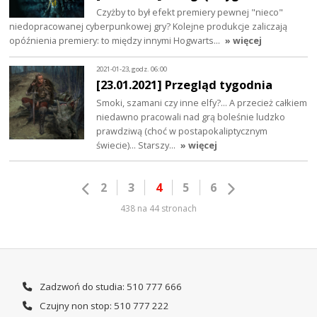
Czyżby to był efekt premiery pewnej "nieco"
niedopracowanej cyberpunkowej gry? Kolejne produkcje zaliczają
opóźnienia premiery: to między innymi Hogwarts…
» więcej
2021-01-23, godz. 06:00
[23.01.2021] Przegląd tygodnia
Smoki, szamani czy inne elfy?... A przecież całkiem
niedawno pracowali nad grą boleśnie ludzko
prawdziwą (choć w postapokaliptycznym
świecie)... Starszy…
» więcej
2
3
4
5
6
438 na 44 stronach
Zadzwoń do studia: 510 777 666
Czujny non stop: 510 777 222