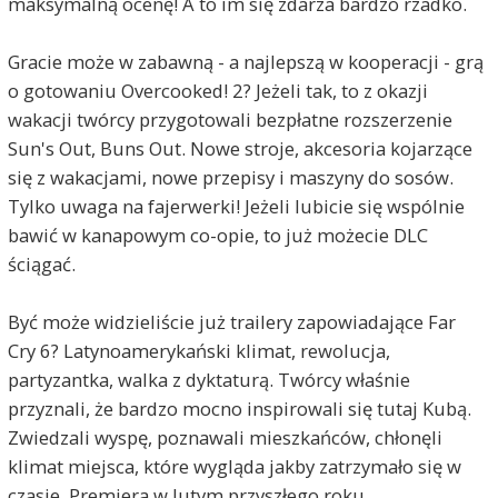
maksymalną ocenę! A to im się zdarza bardzo rzadko.
Gracie może w zabawną - a najlepszą w kooperacji - grą
o gotowaniu Overcooked! 2? Jeżeli tak, to z okazji
wakacji twórcy przygotowali bezpłatne rozszerzenie
Sun's Out, Buns Out. Nowe stroje, akcesoria kojarzące
się z wakacjami, nowe przepisy i maszyny do sosów.
Tylko uwaga na fajerwerki! Jeżeli lubicie się wspólnie
bawić w kanapowym co-opie, to już możecie DLC
ściągać.
Być może widzieliście już trailery zapowiadające Far
Cry 6? Latynoamerykański klimat, rewolucja,
partyzantka, walka z dyktaturą. Twórcy właśnie
przyznali, że bardzo mocno inspirowali się tutaj Kubą.
Zwiedzali wyspę, poznawali mieszkańców, chłonęli
klimat miejsca, które wygląda jakby zatrzymało się w
czasie. Premiera w lutym przyszłego roku.