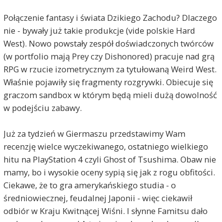
Połączenie fantasy i świata Dzikiego Zachodu? Dlaczego
nie - bywały już takie produkcje (vide polskie Hard
West). Nowo powstały zespół doświadczonych twórców
(w portfolio mają Prey czy Dishonored) pracuje nad grą
RPG w rzucie izometrycznym za tytułowaną Weird West.
Właśnie pojawiły się fragmenty rozgrywki. Obiecuje się
graczom sandbox w którym będą mieli dużą dowolność
w podejściu zabawy.
Już za tydzień w Giermaszu przedstawimy Wam
recenzję wielce wyczekiwanego, ostatniego wielkiego
hitu na PlayStation 4 czyli Ghost of Tsushima. Obaw nie
mamy, bo i wysokie oceny sypią się jak z rogu obfitości.
Ciekawe, że to gra amerykańskiego studia - o
średniowiecznej, feudalnej Japonii - więc ciekawił
odbiór w Kraju Kwitnącej Wiśni. I słynne Famitsu dało