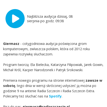
Najbliższa audycja dzisiaj, 08
sierpnia po godz. 09:38
Giermasz
- cotygodniowa audycja poświęcona grom
komputerowym, zwłaszcza polskim, która od 2012 roku
zapewnia rozrywkę słuchaczom.
Program tworzą: Ela Bielecka, Katarzyna Filipowiak, Jarek Gowin,
Michał Król, Kacper Narodzonek i Patryk Srokowski.
Premiera nowego programu na stronie internetowej
zawsze w
sobotę
, tego dnia w wersji skróconej usłyszeć ją można po
godzinie 9 na antenie Radia Szczecin i Radia Szczecin Extra.
Polecamy też słuchać nas na
Spotify
.
Pisz do nas:
giermasz@radioszczecin.pl