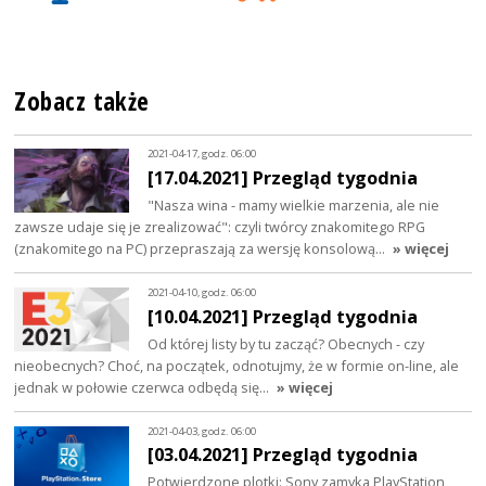
Zobacz także
2021-04-17, godz. 06:00
[17.04.2021] Przegląd tygodnia
"Nasza wina - mamy wielkie marzenia, ale nie
zawsze udaje się je zrealizować": czyli twórcy znakomitego RPG
(znakomitego na PC) przepraszają za wersję konsolową…
» więcej
2021-04-10, godz. 06:00
[10.04.2021] Przegląd tygodnia
Od której listy by tu zacząć? Obecnych - czy
nieobecnych? Choć, na początek, odnotujmy, że w formie on-line, ale
jednak w połowie czerwca odbędą się…
» więcej
2021-04-03, godz. 06:00
[03.04.2021] Przegląd tygodnia
Potwierdzone plotki: Sony zamyka PlayStation