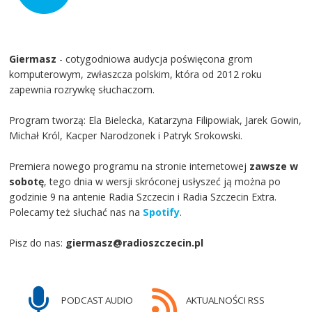
Giermasz
- cotygodniowa audycja poświęcona grom
komputerowym, zwłaszcza polskim, która od 2012 roku
zapewnia rozrywkę słuchaczom.
Program tworzą: Ela Bielecka, Katarzyna Filipowiak, Jarek Gowin,
Michał Król, Kacper Narodzonek i Patryk Srokowski.
Premiera nowego programu na stronie internetowej
zawsze w
sobotę
, tego dnia w wersji skróconej usłyszeć ją można po
godzinie 9 na antenie Radia Szczecin i Radia Szczecin Extra.
Polecamy też słuchać nas na
Spotify
.
Pisz do nas:
giermasz@radioszczecin.pl
PODCAST AUDIO
AKTUALNOŚCI RSS