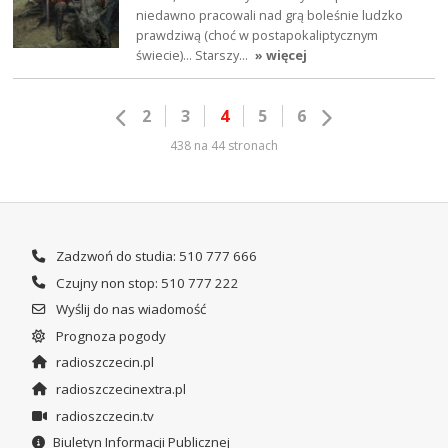
niedawno pracowali nad grą boleśnie ludzko
prawdziwą (choć w postapokaliptycznym
świecie)... Starszy…
» więcej
2
3
4
5
6
438 na 44 stronach
Zadzwoń do studia: 510 777 666
Czujny non stop: 510 777 222
Wyślij do nas wiadomość
Prognoza pogody
radioszczecin.pl
radioszczecinextra.pl
radioszczecin.tv
Biuletyn Informacji Publicznej