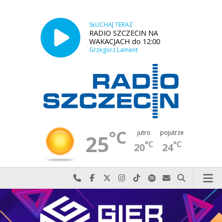
SŁUCHAJ TERAZ
RADIO SZCZECIN NA
WAKACJACH do 12:00
Grzegorz Lament
°C
jutro
pojutrze
25
°C
°C
20
24
Najlepiej po prostu do nas zadzwoń
Odwiedź nas na Facebook-u
Odwiedź nas na X
Odwiedź nas na Instagram-ie
Odwiedź nas na TikTok-u
Szukaj nas na Spotify
Wyślij do nas w
Szukaj