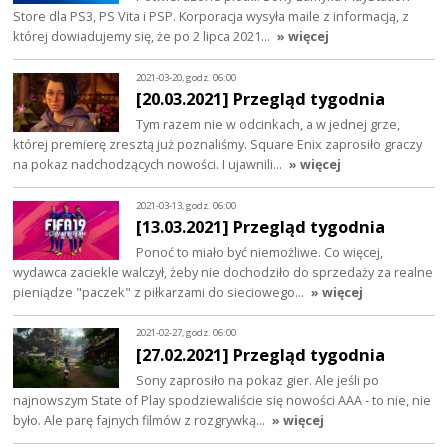
Store dla PS3, PS Vita i PSP. Korporacja wysyła maile z informacją, z
której dowiadujemy się, że po 2 lipca 2021…
» więcej
2021-03-20, godz. 06:00
[20.03.2021] Przegląd tygodnia
Tym razem nie w odcinkach, a w jednej grze,
której premierę zresztą już poznaliśmy. Square Enix zaprosiło graczy
na pokaz nadchodzących nowości. I ujawnili…
» więcej
2021-03-13, godz. 06:00
[13.03.2021] Przegląd tygodnia
Ponoć to miało być niemożliwe. Co więcej,
wydawca zaciekle walczył, żeby nie dochodziło do sprzedaży za realne
pieniądze "paczek" z piłkarzami do sieciowego…
» więcej
2021-02-27, godz. 06:00
[27.02.2021] Przegląd tygodnia
Sony zaprosiło na pokaz gier. Ale jeśli po
najnowszym State of Play spodziewaliście się nowości AAA - to nie, nie
było. Ale parę fajnych filmów z rozgrywką…
» więcej