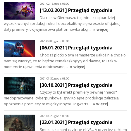
2021-02-13, godz. 06:00
[13.02.2021] Przegląd tygodnia
Dla nas w Giermaszu to jedna z najbardziej
wyczekiwanych prdukcji roku. I doczekaliśmy się wreszcie oficjalnej
daty premiery: trójwymiarowa platformówka akcji…
» więcej
2021-02-06, godz. 06:00
[06.01.2021] Przegląd tygodnia
Chociaż plotki o tym remasterze (jakoś nie chciało
nam się wierzyć, że to będzie remake) krążyły od dawna, to i tak w
momencie ujawnienia odpicowanej…
» więcej
2021-01-30, godz. 06:00
[30.10.2021] Przegląd tygodnia
Czyżby to był efekt premiery pewnej "nieco"
niedopracowanej cyberpunkowej gry? Kolejne produkcje zaliczają
opóźnienia premiery: to między innymi Hogwarts…
» więcej
2021-01-23, godz. 06:00
[23.01.2021] Przegląd tygodnia
Smoki, szamani czy inne elfy?... A przecież całkiem