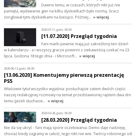
Dawno temu, w czasach, których nikt już nie
pamięta, wydawanie gier na kilku dyskietkach było normą. Gracz
żonglował tymi dyskietkami na bieżąco. Później…
» więcej
2020-07-11, godz. 06:00
[11.07.2020] Przegląd tygodnia
Fani marki pewnie mają już zakreślony ten dzień
w kalendarzu - a i wszyscy gracze powinni z ciekawością czekać na 23
lipca. Godzina 18 tego dnia - i Microsoft…
» więcej
2020-06-13, godz. 06:00
[13.06.2020] Komentujemy pierwszą prezentację
PS5
Właściwie tytuł wszystko wyjaśnia: posłuchajcie zatem dwóch części
naszej redakcyjnej rozmowy na temat przedstawionej raptem dwa dni
temu (jeżeli słuchacie…
» więcej
2020-03-28, godz. 06:00
[28.03.2020] Przegląd tygodnia
Nie da się ukryć - fani mają spore oczekiwania. Demo daje nadzieję,
chociaż kiedy zagramy w całość, tego nikt nie wie. Twórcy robionego od