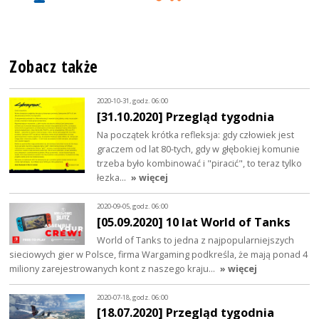
Zobacz także
2020-10-31, godz. 06:00
[31.10.2020] Przegląd tygodnia
Na początek krótka refleksja: gdy człowiek jest
graczem od lat 80-tych, gdy w głębokiej komunie
trzeba było kombinować i "piracić", to teraz tylko
łezka…
» więcej
2020-09-05, godz. 06:00
[05.09.2020] 10 lat World of Tanks
World of Tanks to jedna z najpopularniejszych
sieciowych gier w Polsce, firma Wargaming podkreśla, że mają ponad 4
miliony zarejestrowanych kont z naszego kraju…
» więcej
2020-07-18, godz. 06:00
[18.07.2020] Przegląd tygodnia