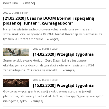
nowa Final…
» więcej
2020-03-21, godz. 14:19
[21.03.2020] Czas na DOOM Eternal i specjalną
piosenkę Hunter "„kArmageDoom"
Na rynku właśnie zadebiutowała kolejna odsłona słynnej serii
strzelanek, czyli oczywiście DOOM Eternal. Recenzja w Giermaszu za
tydzień, a już teraz możecie…
» więcej
2020-03-14, godz. 06:00
[14.02.2020] Przegląd tygodnia
Super ekskluzywne Horizon Zero Dawn już nie jest super
ekskluzywne - ta doskonała gra akcji z otwartym światem z PS4
zadebiutuje na PC. Gracze są wściekli..…
» więcej
2020-02-15, godz. 06:00
[15.02.2020] Przegląd tygodnia
Gdy coraz więcej gier traci swój ekskluzywny status na jakiejś
platformie, tak twórcy The Last of Us 2 uspokajają (?) graczy: wersji PC
nie będzie, tylko…
» więcej