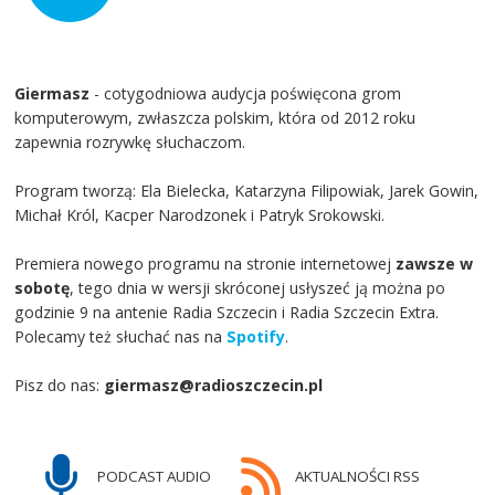
Giermasz
- cotygodniowa audycja poświęcona grom
komputerowym, zwłaszcza polskim, która od 2012 roku
zapewnia rozrywkę słuchaczom.
Program tworzą: Ela Bielecka, Katarzyna Filipowiak, Jarek Gowin,
Michał Król, Kacper Narodzonek i Patryk Srokowski.
Premiera nowego programu na stronie internetowej
zawsze w
sobotę
, tego dnia w wersji skróconej usłyszeć ją można po
godzinie 9 na antenie Radia Szczecin i Radia Szczecin Extra.
Polecamy też słuchać nas na
Spotify
.
Pisz do nas:
giermasz@radioszczecin.pl
PODCAST AUDIO
AKTUALNOŚCI RSS