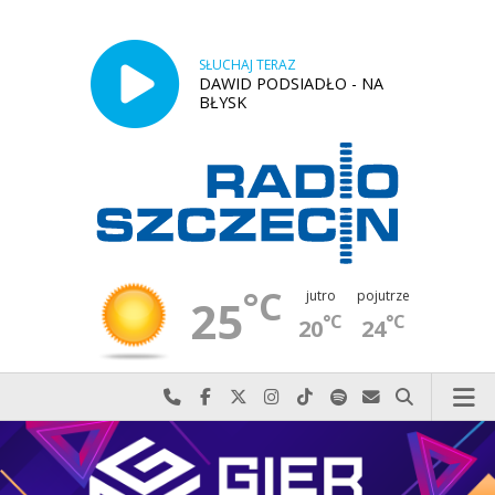
SŁUCHAJ TERAZ
DAWID PODSIADŁO - NA
BŁYSK
°C
jutro
pojutrze
25
°C
°C
20
24
Najlepiej po prostu do nas zadzwoń
Odwiedź nas na Facebook-u
Odwiedź nas na X
Odwiedź nas na Instagram-ie
Odwiedź nas na TikTok-u
Szukaj nas na Spotify
Wyślij do nas w
Szukaj