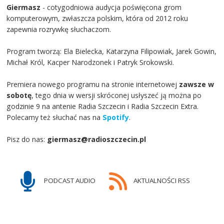
Giermasz
- cotygodniowa audycja poświęcona grom
komputerowym, zwłaszcza polskim, która od 2012 roku
zapewnia rozrywkę słuchaczom.
Program tworzą: Ela Bielecka, Katarzyna Filipowiak, Jarek Gowin,
Michał Król, Kacper Narodzonek i Patryk Srokowski.
Premiera nowego programu na stronie internetowej
zawsze w
sobotę
, tego dnia w wersji skróconej usłyszeć ją można po
godzinie 9 na antenie Radia Szczecin i Radia Szczecin Extra.
Polecamy też słuchać nas na
Spotify
.
Pisz do nas:
giermasz@radioszczecin.pl
PODCAST AUDIO
AKTUALNOŚCI RSS