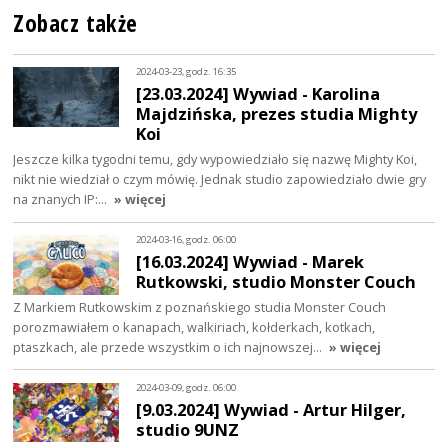
Zobacz także
2024-03-23, godz. 16:35
[23.03.2024] Wywiad - Karolina
Majdzińska, prezes studia Mighty
Koi
Jeszcze kilka tygodni temu, gdy wypowiedziało się nazwę Mighty Koi,
nikt nie wiedział o czym mówię. Jednak studio zapowiedziało dwie gry
na znanych IP:…
» więcej
2024-03-16, godz. 06:00
[16.03.2024] Wywiad - Marek
Rutkowski, studio Monster Couch
Z Markiem Rutkowskim z poznańskiego studia Monster Couch
porozmawiałem o kanapach, walkiriach, kołderkach, kotkach,
ptaszkach, ale przede wszystkim o ich najnowszej…
» więcej
2024-03-09, godz. 06:00
[9.03.2024] Wywiad - Artur Hilger,
studio 9UNZ