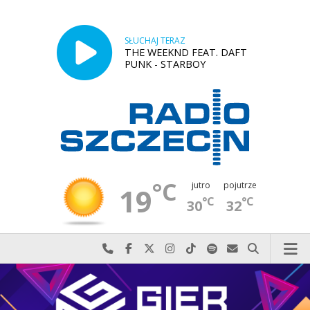
SŁUCHAJ TERAZ
THE WEEKND FEAT. DAFT
PUNK - STARBOY
°C
jutro
pojutrze
19
°C
°C
30
32
Najlepiej po prostu do nas zadzwoń
Odwiedź nas na Facebook-u
Odwiedź nas na X
Odwiedź nas na Instagram-ie
Odwiedź nas na TikTok-u
Szukaj nas na Spotify
Wyślij do nas w
Szukaj