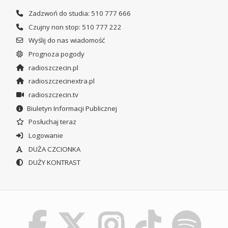
Zadzwoń do studia: 510 777 666
Czujny non stop: 510 777 222
Wyślij do nas wiadomość
Prognoza pogody
radioszczecin.pl
radioszczecinextra.pl
radioszczecin.tv
Biuletyn Informacji Publicznej
Posłuchaj teraz
Logowanie
DUŻA CZCIONKA
DUŻY KONTRAST