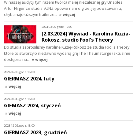
W naszej audycji tym razem twórca małej niezależnej gry Unables.
Artur Hilger ze studia 9UNZ opowie nam o grze, jej powstawaniu,
chyba najdłuższym trailerze…
» więcej
2024-03-05, godz. 12:09
[2.03.2024] Wywiad - Karolina Kuzia-
Rokosz, studio Fool's Theory
Do studia zaprosiliśmy Karolinę Kuzię-Rokosz ze studia Fool's Theory,
które to stworzyło niedawno wydaną grę The Thaumaturge (aktualnie
dostępna na…
» więcej
2024-02-03, godz. 18:00
GIERMASZ 2024, luty
» więcej
2024-01-06, godz. 18:00
GIEMASZ 2024, styczeń
» więcej
2023-12-02, godz. 18:00
GIERMASZ 2023, grudzień