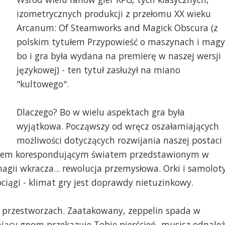
izometrycznych produkcji z przełomu XX wieku
Arcanum: Of Steamworks and Magick Obscura (z
polskim tytułem Przypowieść o maszynach i magy
bo i gra była wydana na premierę w naszej wersji
językowej) - ten tytuł zasłużył na miano
"kultowego".
Dlaczego? Bo w wielu aspektach gra była
wyjątkowa. Począwszy od wręcz oszałamiających
możliwości dotyczących rozwijania naszej postaci 
emem korespondującym światem przedstawionym w
ii wkracza... rewolucja przemysłowa. Orki i samoloty
ciągi - klimat gry jest doprawdy nietuzinkowy.
w przestworzach. Zaatakowany, zeppelin spada w
rający gnom przekazuje Tobie pierścień, musisz odnaleź