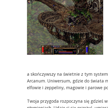
a skończywszy na świetnie z tym syst
Arcanum. Uniwersum, gdzie do świata mag
elfowie i zeppeliny, magowie i parowe po
Twoja przygoda rozpoczyna się gdzieś 
płomieniach. Udaje ci się przeżyć, umie