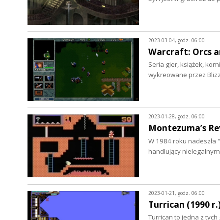
2023-03-04, godz. 06:00
Warcraft: Orcs a
Seria gier, książek, kom
wykreowane przez Bliz
2023-01-28, godz. 06:00
Montezuma’s Rev
W 1984 roku nadeszła "Z
handlujący nielegalny
2023-01-21, godz. 06:00
Turrican (1990 r.
Turrican to jedna z ty