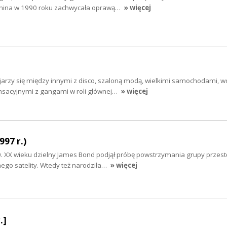
lanina w 1990 roku zachwycała oprawą…
» więcej
ojarzy się między innymi z disco, szaloną modą, wielkimi samochodami, w
nsacyjnymi z gangami w roli głównej…
» więcej
997 r.)
 90. XX wieku dzielny James Bond podjął próbę powstrzymania grupy przes
ego satelity. Wtedy też narodziła…
» więcej
.]