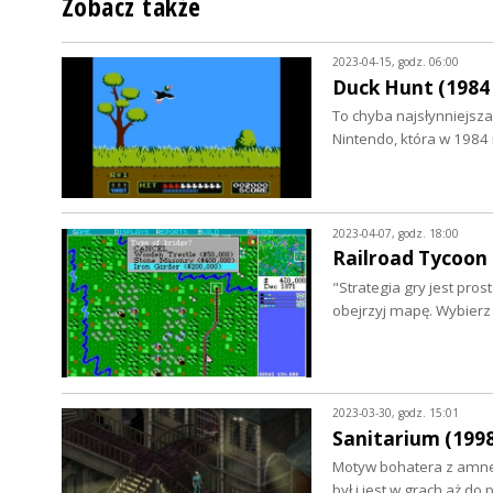
Zobacz także
2023-04-15, godz. 06:00
Duck Hunt (1984 
To chyba najsłynniejsza
Nintendo, która w 1984
2023-04-07, godz. 18:00
Railroad Tycoon (
"Strategia gry jest pros
obejrzyj mapę. Wybierz
2023-03-30, godz. 15:01
Sanitarium (1998 
Motyw bohatera z amnez
był i jest w grach aż do