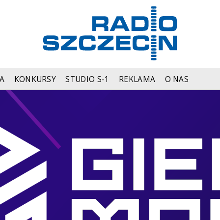
A
KONKURSY
STUDIO S-1
REKLAMA
O NAS