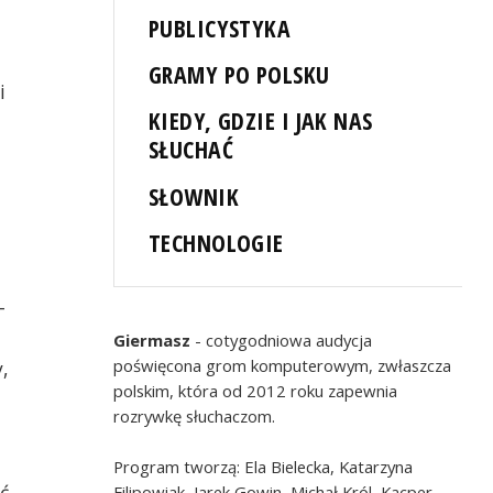
PUBLICYSTYKA
GRAMY PO POLSKU
i
KIEDY, GDZIE I JAK NAS
SŁUCHAĆ
SŁOWNIK
TECHNOLOGIE
-
Giermasz
- cotygodniowa audycja
poświęcona grom komputerowym, zwłaszcza
,
polskim, która od 2012 roku zapewnia
rozrywkę słuchaczom.
Program tworzą: Ela Bielecka, Katarzyna
ć
Filipowiak, Jarek Gowin, Michał Król, Kacper