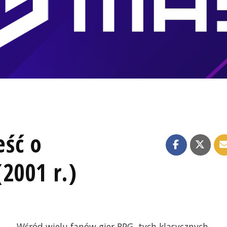
ść o
2001 r.)
Wśród wielu fanów gier RPG, tych klasycznych,