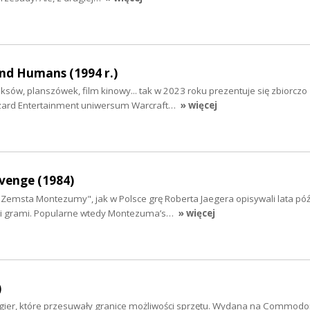
nd Humans (1994 r.)
iksów, planszówek, film kinowy... tak w 2023 roku prezentuje się zbiorczo
zard Entertainment uniwersum Warcraft…
» więcej
enge (1984)
emsta Montezumy", jak w Polsce grę Roberta Jaegera opisywali lata późn
mi grami. Popularne wtedy Montezuma’s…
» więcej
)
ch gier, które przesuwały granice możliwości sprzętu. Wydana na Commodo