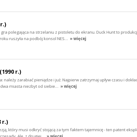
r.)
 gra polegająca na strzelaniu z pistoletu do ekranu. Duck Hunt to produkc
 roku ruszyła na podbój konsol NES…
» więcej
1990 r.)
ta: należy zarabiać pieniądze i już. Najpierw zatrzymaj upływ czasu i dokła
 dwa miasta niezbyt od siebie…
» więcej
r.)
ją, który musi odkryć stojącą za tym faktem tajemnicę - ten patent eks
 przesady. Ale, z drugiej…
» więcej