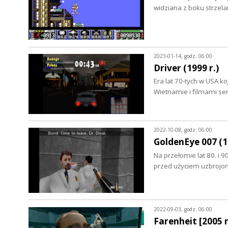
widziana z boku strze
2023-01-14, godz. 06:00
Driver (1999 r.)
Era lat 70-tych w USA k
Wietnamie i filmami se
2022-10-08, godz. 06:00
GoldenEye 007 (1
Na przełomie lat 80. i
przed użyciem uzbrojon
2022-09-03, godz. 06:00
Farenheit [2005 r