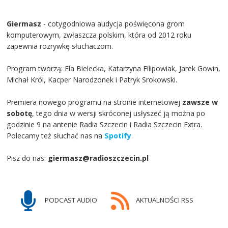
Giermasz
- cotygodniowa audycja poświęcona grom
komputerowym, zwłaszcza polskim, która od 2012 roku
zapewnia rozrywkę słuchaczom.
Program tworzą: Ela Bielecka, Katarzyna Filipowiak, Jarek Gowin,
Michał Król, Kacper Narodzonek i Patryk Srokowski.
Premiera nowego programu na stronie internetowej
zawsze w
sobotę
, tego dnia w wersji skróconej usłyszeć ją można po
godzinie 9 na antenie Radia Szczecin i Radia Szczecin Extra.
Polecamy też słuchać nas na
Spotify
.
Pisz do nas:
giermasz@radioszczecin.pl
PODCAST AUDIO
AKTUALNOŚCI RSS