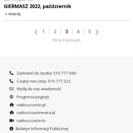
GIERMASZ 2022, październik
» więcej
1
2
3
4
5
59 na 6 stronach
Zadzwoń do studia: 510 777 666
Czujny non stop: 510 777 222
Wyślij do nas wiadomość
Prognoza pogody
radioszczecin.pl
radioszczecinextra.pl
radioszczecin.tv
Biuletyn Informacji Publicznej