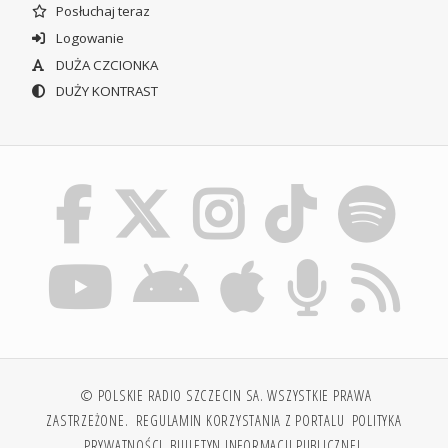
Posłuchaj teraz
Logowanie
DUŻA CZCIONKA
DUŻY KONTRAST
© POLSKIE RADIO SZCZECIN SA. WSZYSTKIE PRAWA
ZASTRZEŻONE.
REGULAMIN KORZYSTANIA Z PORTALU
POLITYKA
PRYWATNOŚCI
BIULETYN INFORMACJI PUBLICZNEJ