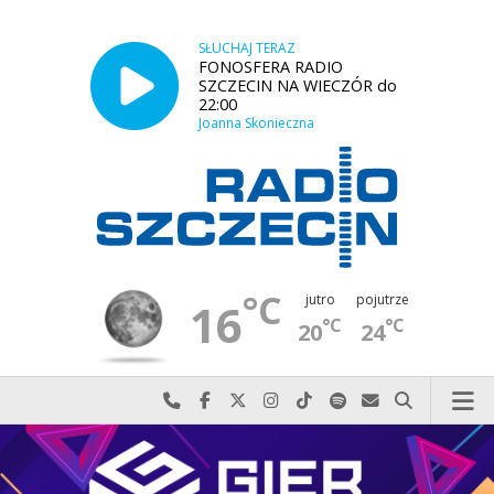
SŁUCHAJ TERAZ
FONOSFERA RADIO
SZCZECIN NA WIECZÓR do
22:00
Joanna Skonieczna
°C
jutro
pojutrze
16
°C
°C
20
24
Najlepiej po prostu do nas zadzwoń
Odwiedź nas na Facebook-u
Odwiedź nas na X
Odwiedź nas na Instagram-ie
Odwiedź nas na TikTok-u
Szukaj nas na Spotify
Wyślij do nas w
Szukaj