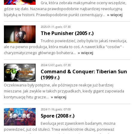
Gra, która zebrała maksymalne oceny wszędzie,
gdzie się dało. Nazwana prawdopodobnie najbardziej rewolucyjną
bijatyką w historii. Prawdopodobnie punkt cementujący…
» więcej
2025-01-11, godz. 07:30
The Punisher (2005 r.)
Trudno powiedzieć, żeby była to jakaś rewolucja,
ale na pewno produkcja, która miała to coś. A nawet kilka "cosiów" -
charyzmatycznego głównego bohatera…
» więcej
2024-12-07, godz. 07:30
Command & Conquer: Tiberian Sun
(1999 r.)
Oczekiwania były potężne, ale późniejsze reakcje już bardziej
mieszane. Jak zwykle w takich przypadkach, kiedy gigant zapowiada
kontynuację hitu gracze…
» więcej
2024-11-16, godz. 07:00
Spore (2008 r.)
Ewolucja jest zjawiskiem badanym, można
powiedzieć, już od stuleci. Trwa wielokrotnie dłużej, ponieważ