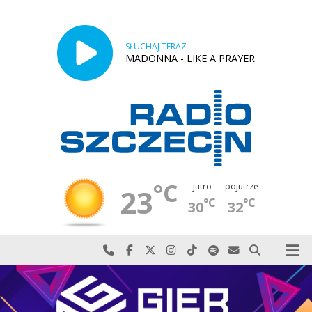
SŁUCHAJ TERAZ
MADONNA - LIKE A PRAYER
°C
jutro
pojutrze
23
°C
°C
30
32
Najlepiej po prostu do nas zadzwoń
Odwiedź nas na Facebook-u
Odwiedź nas na X
Odwiedź nas na Instagram-ie
Odwiedź nas na TikTok-u
Szukaj nas na Spotify
Wyślij do nas w
Szukaj