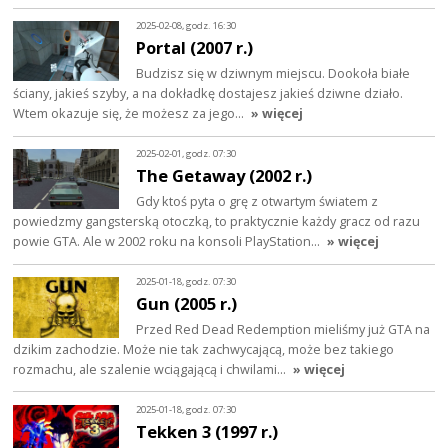
2025-02-08, godz. 16:30
Portal (2007 r.)
Budzisz się w dziwnym miejscu. Dookoła białe
ściany, jakieś szyby, a na dokładkę dostajesz jakieś dziwne działo.
Wtem okazuje się, że możesz za jego…
» więcej
2025-02-01, godz. 07:30
The Getaway (2002 r.)
Gdy ktoś pyta o grę z otwartym światem z
powiedzmy gangsterską otoczką, to praktycznie każdy gracz od razu
powie GTA. Ale w 2002 roku na konsoli PlayStation…
» więcej
2025-01-18, godz. 07:30
Gun (2005 r.)
Przed Red Dead Redemption mieliśmy już GTA na
dzikim zachodzie. Może nie tak zachwycającą, może bez takiego
rozmachu, ale szalenie wciągającą i chwilami…
» więcej
2025-01-18, godz. 07:30
Tekken 3 (1997 r.)