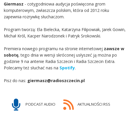
Giermasz
- cotygodniowa audycja poświęcona grom
komputerowym, zwłaszcza polskim, która od 2012 roku
zapewnia rozrywkę słuchaczom.
Program tworzą: Ela Bielecka, Katarzyna Filipowiak, Jarek Gowin,
Michał Król, Kacper Narodzonek i Patryk Srokowski.
Premiera nowego programu na stronie internetowej
zawsze w
sobotę
, tego dnia w wersji skróconej usłyszeć ją można po
godzinie 9 na antenie Radia Szczecin i Radia Szczecin Extra.
Polecamy też słuchać nas na
Spotify
.
Pisz do nas:
giermasz@radioszczecin.pl
PODCAST AUDIO
AKTUALNOŚCI RSS