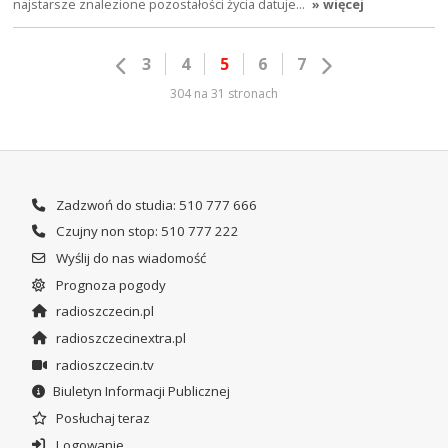
najstarsze znalezione pozostałości życia datuje…
» więcej
3
4
5
6
7
304 na 31 stronach
Zadzwoń do studia: 510 777 666
Czujny non stop: 510 777 222
Wyślij do nas wiadomość
Prognoza pogody
radioszczecin.pl
radioszczecinextra.pl
radioszczecin.tv
Biuletyn Informacji Publicznej
Posłuchaj teraz
Logowanie