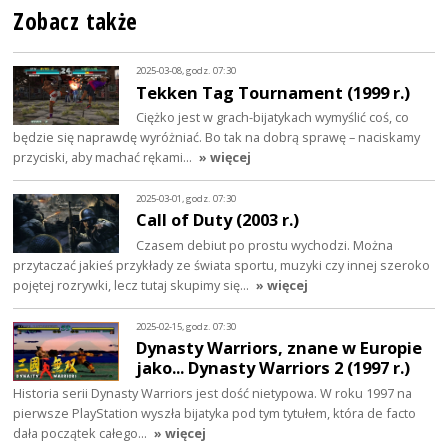
Zobacz także
2025-03-08, godz. 07:30
Tekken Tag Tournament (1999 r.)
Ciężko jest w grach-bijatykach wymyślić coś, co
będzie się naprawdę wyróżniać. Bo tak na dobrą sprawę – naciskamy
przyciski, aby machać rękami…
» więcej
2025-03-01, godz. 07:30
Call of Duty (2003 r.)
Czasem debiut po prostu wychodzi. Można
przytaczać jakieś przykłady ze świata sportu, muzyki czy innej szeroko
pojętej rozrywki, lecz tutaj skupimy się…
» więcej
2025-02-15, godz. 07:30
Dynasty Warriors, znane w Europie
jako... Dynasty Warriors 2 (1997 r.)
Historia serii Dynasty Warriors jest dość nietypowa. W roku 1997 na
pierwsze PlayStation wyszła bijatyka pod tym tytułem, która de facto
dała początek całego…
» więcej