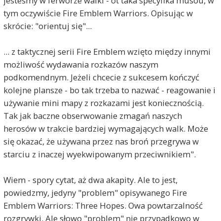
jesteśmy w ferworze walki - ot taka specyfika musou, w
tym oczywiście Fire Emblem Warriors. Opisując w
skrócie: "orientuj się"...
... z taktycznej serii Fire Emblem wzięto między innymi
możliwość wydawania rozkazów naszym
podkomendnym. Jeżeli chcecie z sukcesem kończyć
kolejne plansze - bo tak trzeba to nazwać - reagowanie i
używanie mini mapy z rozkazami jest koniecznością.
Tak jak baczne obserwowanie zmagań naszych
herosów w trakcie bardziej wymagających walk. Może
się okazać, że używana przez nas broń przegrywa w
starciu z inaczej wyekwipowanym przeciwnikiem".
Wiem - spory cytat, aż dwa akapity. Ale to jest,
powiedzmy, jedyny "problem" opisywanego Fire
Emblem Warriors: Three Hopes. Owa powtarzalność
rozgrywki. Ale słowo "problem" nie przypadkowo w