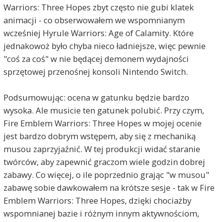
Warriors: Three Hopes zbyt często nie gubi klatek
animacji - co obserwowałem we wspomnianym
wcześniej Hyrule Warriors: Age of Calamity. Które
jednakowoż było chyba nieco ładniejsze, więc pewnie
"coś za coś" w nie będącej demonem wydajności
sprzętowej przenośnej konsoli Nintendo Switch.
Podsumowując: ocena w gatunku będzie bardzo
wysoka. Ale musicie ten gatunek polubić. Przy czym,
Fire Emblem Warriors: Three Hopes w mojej ocenie
jest bardzo dobrym wstępem, aby się z mechaniką
musou zaprzyjaźnić. W tej produkcji widać staranie
twórców, aby zapewnić graczom wiele godzin dobrej
zabawy. Co więcej, o ile poprzednio grając "w musou"
zabawę sobie dawkowałem na krótsze sesje - tak w Fire
Emblem Warriors: Three Hopes, dzięki chociażby
wspomnianej bazie i różnym innym aktywnościom,