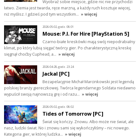
Wyobraź sobie miejsce, gdzie nic nie przychodzi
łatwo. Ziemia jest twarda, ręce marzną, a każdy ruch kosztuje więcej,
niż myślisz. I gdzieś pod tym wszystkim…
» więcej
2026-05-02, godz. 08:01
Mouse: P.I. For Hire [PlayStation 5]
Czarno-białe kreskówki mają swój niepodrabialny
klimat, po który lubią sięgać twórcy gier. Po charakterystyczną kreskę
sięgnął choćby Cuphead, a…
» więcej
2026-04-28, godz. 23:24
Jackal [PC]
Bezapelacyjnie Michał Marcinkowski jest legendą
polskiej branży giereczkowej. Twórca legendarnego Soldata niedawno
wypuścił swoją najnowszą grę i od razu…
» więcej
2026-05-02, godz. 08:02
Tides of Tomorrow [PC]
Świat się kończy. Znowu. Albo może nie świat, ale
nasz, ludzki świat. No i znowu sami się wykończyliśmy – nic nowego.
Kategoria gier, w której ludzka…
» więcej