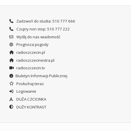
Zadzwoń do studia: 510 777 666
Czujny non stop: 510 777 222
Wyślij do nas wiadomość
Prognoza pogody
radioszczecin.pl
radioszczecinextra.pl
radioszczecin.tv
Biuletyn Informacji Publicznej
Posłuchaj teraz
Logowanie
DUŻA CZCIONKA
DUŻY KONTRAST