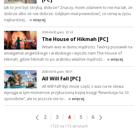
Jak to jest być skrybą, dobrze? Znaczy, moim zdaniem to nie ma tak, że
dobrze albo że nie dobrze. Gdybym miał powiedzieć, co cenię w życiu
najbardziej…
» więcej
2026-04-20, godz. 20:24
The House of Hikmah [PC]
Witam was w domu mądrości. Twórcy postawili na
amalgamat angielskiego i arabskiego i wyszło nam The House of
Hikmah, gdzie hikmah to po arabsku właśnie mądrość…
» więcej
2026-04-18, godz. 08:01
All Will Fall [PC]
All Will Fall! Być może część z was na te słowa
wyciąga w tym momencie przykurzoną kopię księgi “Rewolucja na 10
sposobów”, ale to jeszcze nie to…
» więcej
2
3
4
5
6
1723 na 173 stronach