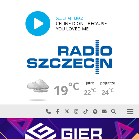
SŁUCHAJ TERAZ
CELINE DION - BECAUSE
YOU LOVED ME
°C
jutro
pojutrze
19
°C
°C
22
24
Najlepiej po prostu do nas zadzwoń
Odwiedź nas na Facebook-u
Odwiedź nas na X
Odwiedź nas na Instagram-ie
Odwiedź nas na TikTok-u
Szukaj nas na Spotify
Wyślij do nas w
Szukaj