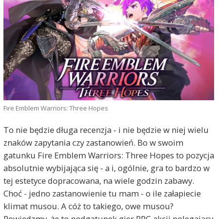
Fire Emblem Warriors: Three Hopes
To nie będzie długa recenzja - i nie będzie w niej wielu
znaków zapytania czy zastanowień. Bo w swoim
gatunku Fire Emblem Warriors: Three Hopes to pozycja
absolutnie wybijająca się - a i, ogólnie, gra to bardzo w
tej estetyce dopracowana, na wiele godzin zabawy.
Choć - jedno zastanowienie tu mam - o ile załapiecie
klimat musou. A cóż to takiego, owe musou?
Powiedzmy, że to podgatunek gier RPG akcji polegający