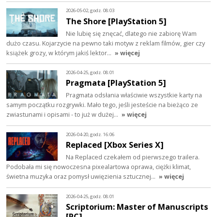
2026-05-02, godz. 08:03
The Shore [PlayStation 5]
Nie lubię się znęcać, dlatego nie zabiorę Wam
dużo czasu. Kojarzycie na pewno taki motyw z reklam filmów, gier czy
książek grozy, w którym jakiś lektor…
» więcej
2026-04-25, godz. 08:01
Pragmata [PlayStation 5]
Pragmata odsłania właściwie wszystkie karty na
samym początku rozgrywki. Mało tego, jeśli jesteście na bieżąco ze
zwiastunami i opisami - to już w dużej…
» więcej
2026-04-20, godz. 16:06
Replaced [Xbox Series X]
Na Replaced czekałem od pierwszego trailera.
Podobała mi się nowoczesna pixealartowa oprawa, ciężki klimat,
świetna muzyka oraz pomysł uwięzienia sztucznej…
» więcej
2026-04-25, godz. 08:01
Scriptorium: Master of Manuscripts
[PC]