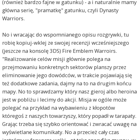
(również bardzo fajne w gatunku) - a i naturalnie mamy
główna serię, "pramatkę" gatunku, czyli Dynasty
Warriors.
No i wracając do wspomnianego opisu rozgrywki, tu
robię kopiuj-wklej ze swojej recenzji wcześniejszego
(jeszcze na konsolę 3DS) Fire Emblem Warroirs.
"Realizowanie celów misji głównie polega na
przejmowaniu konkretnych sektorów planszy przez
eliminowanie jego dowódców, w trakcie pojawiają się
też dodatkowe zadania, dajmy na to na drugim końcu
mapy. No to sprawdzamy który nasz gieroj albo heroina
jest w pobliżu i lecimy do akcji. Misja w ogóle może
polegać na przykład na wybawieniu z kłopotów
któregoś z naszych towarzyszy, który popadł w tarapaty.
Grając trzeba się szybko orientować i zwracać uwagę na
wyświetlane komunikaty. No a przecież cały czas