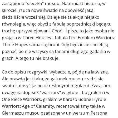
zastąpiono "sieczką" musou. Natomiast historia, w
skrócie, rzuca nowe światło na opowieść jaką
śledziliście wcześniej. Dzieje sie ta akcja niejako
równolegle, więc obyci z fabułą poprzedniczki będą tu
trochę uprzywilejowani. Choć - i piszę to jako osoba nie
grająca w Three Houses - fabuła Fire Emblem Warriors:
Three Hopes sama się broni. Gdy będziecie chcieli ją
poznać, bo nie wszyscy są fanami długiego gadania w
grach. A tego tu nie brakuje.
Co do opisu rozgrywki, wybaczcie, pójdę na łatwiznę.
Ale prawda jest taka, że gatunek musou rządzi się
swoimi, dosyć jasno określonymi regułami. Zwracam
uwagę na dopisek "warriors" w tytule - bo grałem i w
One Piece Warriors, grałem w bardzo udane Hyrule
Warriors: Age of Calamity, recenzowaliśmy także w
Giermaszu musou osadzone w uniwersum Persona