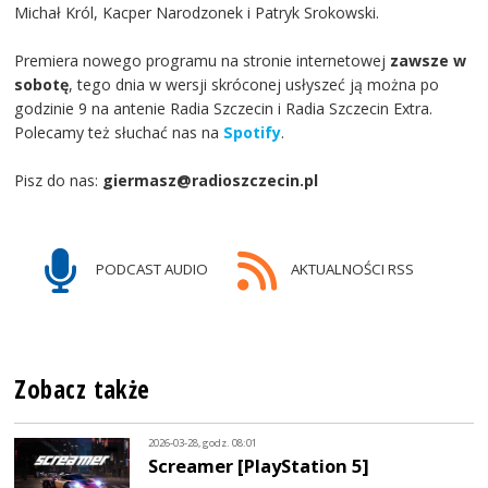
Michał Król, Kacper Narodzonek i Patryk Srokowski.
Premiera nowego programu na stronie internetowej
zawsze w
sobotę
, tego dnia w wersji skróconej usłyszeć ją można po
godzinie 9 na antenie Radia Szczecin i Radia Szczecin Extra.
Polecamy też słuchać nas na
Spotify
.
Pisz do nas:
giermasz@radioszczecin.pl
PODCAST AUDIO
AKTUALNOŚCI RSS
Zobacz także
2026-03-28, godz. 08:01
Screamer [PlayStation 5]