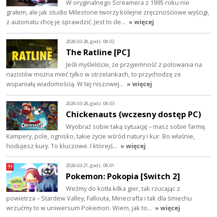
W oryginalnego Screamera z 1995 roku nie
grałem, ale jak studio Milestone tworzy kolejne zręcznościowe wyścigi,
z automatu chcę je sprawdzić. Jest to de…
» więcej
2026-03-28, godz. 08:02
The Ratline [PC]
Jeśli myśleliście, że przyjemność z polowania na
nazistów można mieć tylko w strzelankach, to przychodzę ze
wspaniałą wiadomością. W tej niszowej…
» więcej
2026-03-28, godz. 08:03
Chickenauts (wczesny dostęp PC)
Wyobraź sobie taką sytuację – masz sobie farmę.
Kampery, pole, ognisko, takie życie wśród natury i kur. Bo właśnie,
hodujesz kury. To kluczowe. I którejś…
» więcej
2026-03-21, godz. 08:01
Pokemon: Pokopia [Switch 2]
Weźmy do kotła kilka gier, tak rzucając z
powietrza – Stardew Valley, Fallouta, Minecrafta i tak dla śmiechu
wrzućmy to w uniwersum Pokemon. Wiem, jak to…
» więcej