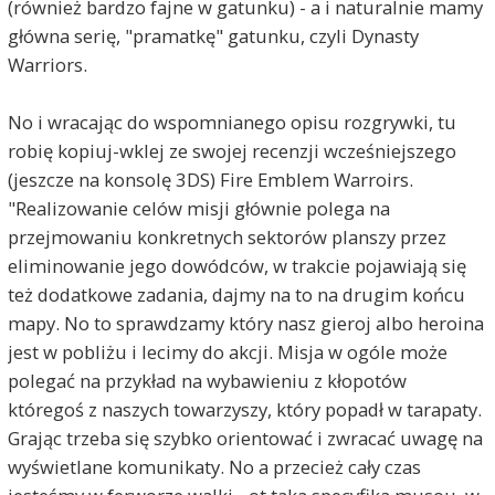
(również bardzo fajne w gatunku) - a i naturalnie mamy
główna serię, "pramatkę" gatunku, czyli Dynasty
Warriors.
No i wracając do wspomnianego opisu rozgrywki, tu
robię kopiuj-wklej ze swojej recenzji wcześniejszego
(jeszcze na konsolę 3DS) Fire Emblem Warroirs.
"Realizowanie celów misji głównie polega na
przejmowaniu konkretnych sektorów planszy przez
eliminowanie jego dowódców, w trakcie pojawiają się
też dodatkowe zadania, dajmy na to na drugim końcu
mapy. No to sprawdzamy który nasz gieroj albo heroina
jest w pobliżu i lecimy do akcji. Misja w ogóle może
polegać na przykład na wybawieniu z kłopotów
któregoś z naszych towarzyszy, który popadł w tarapaty.
Grając trzeba się szybko orientować i zwracać uwagę na
wyświetlane komunikaty. No a przecież cały czas