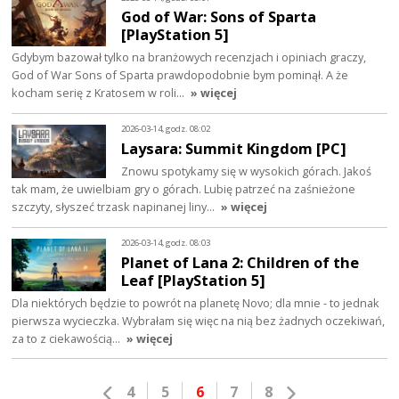
God of War: Sons of Sparta
[PlayStation 5]
Gdybym bazował tylko na branżowych recenzjach i opiniach graczy,
God of War Sons of Sparta prawdopodobnie bym pominął. A że
kocham serię z Kratosem w roli…
» więcej
2026-03-14, godz. 08:02
Laysara: Summit Kingdom [PC]
Znowu spotykamy się w wysokich górach. Jakoś
tak mam, że uwielbiam gry o górach. Lubię patrzeć na zaśnieżone
szczyty, słyszeć trzask napinanej liny…
» więcej
2026-03-14, godz. 08:03
Planet of Lana 2: Children of the
Leaf [PlayStation 5]
Dla niektórych będzie to powrót na planetę Novo; dla mnie - to jednak
pierwsza wycieczka. Wybrałam się więc na nią bez żadnych oczekiwań,
za to z ciekawością…
» więcej
4
5
6
7
8