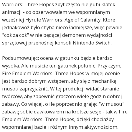
Warriors: Three Hopes zbyt często nie gubi klatek
animacji - co obserwowałem we wspomnianym
wcześniej Hyrule Warriors: Age of Calamity. Które
jednakowoż było chyba nieco ładniejsze, więc pewnie
"coś za coś" w nie będącej demonem wydajności
sprzętowej przenośnej konsoli Nintendo Switch.
Podsumowując: ocena w gatunku będzie bardzo
wysoka. Ale musicie ten gatunek polubić. Przy czym,
Fire Emblem Warriors: Three Hopes w mojej ocenie
jest bardzo dobrym wstępem, aby się z mechaniką
musou zaprzyjaźnić. W tej produkcji widać staranie
twórców, aby zapewnić graczom wiele godzin dobrej
zabawy. Co więcej, o ile poprzednio grając "w musou"
zabawę sobie dawkowałem na krótsze sesje - tak w Fire
Emblem Warriors: Three Hopes, dzięki chociażby
wspomnianej bazie i różnym innym aktywnościom,