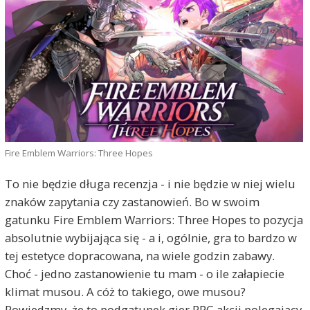
Fire Emblem Warriors: Three Hopes
To nie będzie długa recenzja - i nie będzie w niej wielu
znaków zapytania czy zastanowień. Bo w swoim
gatunku Fire Emblem Warriors: Three Hopes to pozycja
absolutnie wybijająca się - a i, ogólnie, gra to bardzo w
tej estetyce dopracowana, na wiele godzin zabawy.
Choć - jedno zastanowienie tu mam - o ile załapiecie
klimat musou. A cóż to takiego, owe musou?
Powiedzmy, że to podgatunek gier RPG akcji polegający