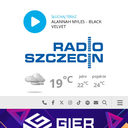
SŁUCHAJ TERAZ
ALANNAH MYLES - BLACK
VELVET
°C
jutro
pojutrze
19
°C
°C
22
24
Najlepiej po prostu do nas zadzwoń
Odwiedź nas na Facebook-u
Odwiedź nas na X
Odwiedź nas na Instagram-ie
Odwiedź nas na TikTok-u
Szukaj nas na Spotify
Wyślij do nas w
Szukaj