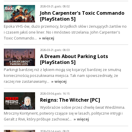
2026-03-21, godz. 08:02
John Carpenter's Toxic Commando
[PlayStation 5]
Epoka VHS-ów, dużo przemocy, brzydkich słów i żenujących żartów no
i czasem jakiś one liner. No i mnóstwo strzelania. John Carpenter's
Toxic Commando…
» więcej
2026-03-21, godz. 08:03
A Dream About Parking Lots
[PlayStation 5]
Parkingi bardziej niż z lękiem mogą się kojarzyć bardziej ze smutną
koniecznością poszukiwania miejsca. Tak nam spowszedniały, że
raczej nie zastanawiamy…
» więcej
2026-03-04, godz. 16:15
Reigns: The Witcher [PC]
Wyobraźcie sobie przez chwilę świat Wiedźmina.
Mroczny Kontynent, potwory czające się w lasach, polityczne intrygi i
Geralt z Rivii, który próbuje zachować…
» więcej
2026-03-14, godz. 08:01