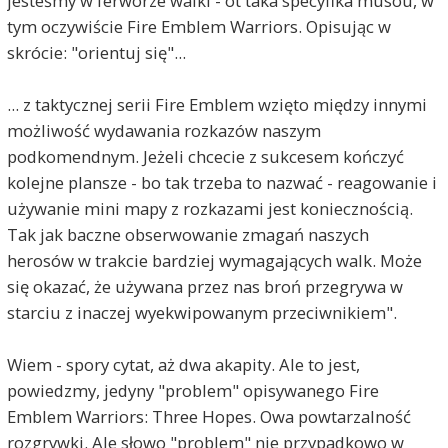
jesteśmy w ferworze walki - ot taka specyfika musou, w
tym oczywiście Fire Emblem Warriors. Opisując w
skrócie: "orientuj się"...
... z taktycznej serii Fire Emblem wzięto między innymi
możliwość wydawania rozkazów naszym
podkomendnym. Jeżeli chcecie z sukcesem kończyć
kolejne plansze - bo tak trzeba to nazwać - reagowanie i
używanie mini mapy z rozkazami jest koniecznością.
Tak jak baczne obserwowanie zmagań naszych
herosów w trakcie bardziej wymagających walk. Może
się okazać, że używana przez nas broń przegrywa w
starciu z inaczej wyekwipowanym przeciwnikiem".
Wiem - spory cytat, aż dwa akapity. Ale to jest,
powiedzmy, jedyny "problem" opisywanego Fire
Emblem Warriors: Three Hopes. Owa powtarzalność
rozgrywki. Ale słowo "problem" nie przypadkowo w