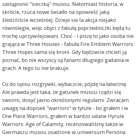
zastąpiono "sieczką" musou. Natomiast historia, w
skrócie, rzuca nowe światło na opowieść jaką
śledziliście wcześniej. Dzieje sie ta akcja niejako
równolegle, więc obyci z fabułą poprzedniczki będą tu
trochę uprzywilejowani. Choć - i piszę to jako osoba nie
grająca w Three Houses - fabuła Fire Emblem Warriors:
Three Hopes sama się broni. Gdy będziecie chcieli ją
poznać, bo nie wszyscy są fanami długiego gadania w
grach. A tego tu nie brakuje.
Co do opisu rozgrywki, wybaczcie, pójdę na łatwiznę.
Ale prawda jest taka, że gatunek musou rządzi się
swoimi, dosyć jasno określonymi regułami. Zwracam
uwagę na dopisek "warriors" w tytule - bo grałem i w
One Piece Warriors, grałem w bardzo udane Hyrule
Warriors: Age of Calamity, recenzowaliśmy także w
Giermaszu musou osadzone w uniwersum Persona