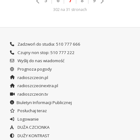
5
6
7
8
9
302 na 31 stronach
Zadzwoń do studia: 510 777 666
Czujny non stop: 510 777 222
Wyślij do nas wiadomość
Prognoza pogody
radioszczecin.pl
radioszczecinextra.pl
radioszczecin.tv
Biuletyn Informacji Publicznej
Posłuchaj teraz
Logowanie
DUŻA CZCIONKA
DUŻY KONTRAST