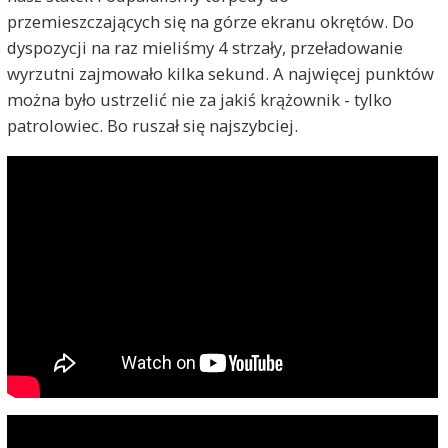
przemieszczających się na górze ekranu okrętów. Do
dyspozycji na raz mieliśmy 4 strzały, przeładowanie
wyrzutni zajmowało kilka sekund. A najwięcej punktów
można było ustrzelić nie za jakiś krążownik - tylko
patrolowiec. Bo ruszał się najszybciej.