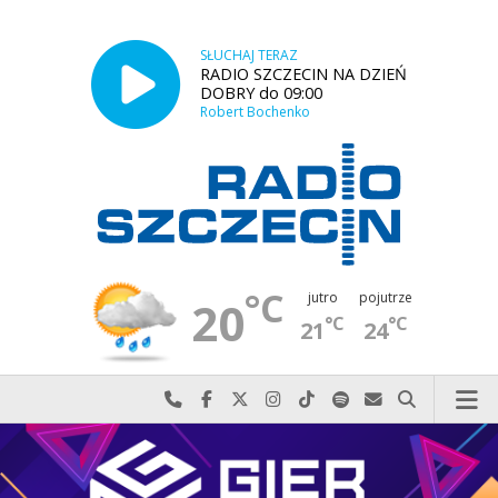
SŁUCHAJ TERAZ
RADIO SZCZECIN NA DZIEŃ
DOBRY do 09:00
Robert Bochenko
°C
jutro
pojutrze
20
°C
°C
21
24
Najlepiej po prostu do nas zadzwoń
Odwiedź nas na Facebook-u
Odwiedź nas na X
Odwiedź nas na Instagram-ie
Odwiedź nas na TikTok-u
Szukaj nas na Spotify
Wyślij do nas w
Szukaj