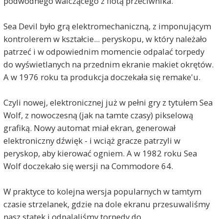
podwodnego walczącego z flotą przeciwnika.
Sea Devil było grą elektromechaniczną, z imponującym
kontrolerem w kształcie... peryskopu, w który należało
patrzeć i w odpowiednim momencie odpalać torpedy
do wyświetlanych na przednim ekranie makiet okrętów.
A w 1976 roku ta produkcja doczekała się remake'u.
Czyli nowej, elektronicznej już w pełni gry z tytułem Sea
Wolf, z nowoczesną (jak na tamte czasy) pikselową
grafiką. Nowy automat miał ekran, generował
elektroniczny dźwięk - i wciąż gracze patrzyli w
peryskop, aby kierować ogniem. A w 1982 roku Sea
Wolf doczekało się wersji na Commodore 64.
W praktyce to kolejna wersja popularnych w tamtym
czasie strzelanek, gdzie na dole ekranu przesuwaliśmy
nasz statek i odpalaliśmy torpedy do