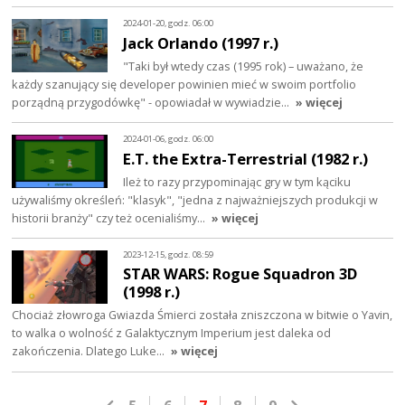
2024-01-20, godz. 06:00
Jack Orlando (1997 r.)
"Taki był wtedy czas (1995 rok) – uważano, że
każdy szanujący się developer powinien mieć w swoim portfolio
porządną przygodówkę" - opowiadał w wywiadzie…
» więcej
2024-01-06, godz. 06:00
E.T. the Extra-Terrestrial (1982 r.)
Ileż to razy przypominając gry w tym kąciku
używaliśmy określeń: "klasyk", "jedna z najważniejszych produkcji w
historii branży" czy też ocenialiśmy…
» więcej
2023-12-15, godz. 08:59
STAR WARS: Rogue Squadron 3D
(1998 r.)
Chociaż złowroga Gwiazda Śmierci została zniszczona w bitwie o Yavin,
to walka o wolność z Galaktycznym Imperium jest daleka od
zakończenia. Dlatego Luke…
» więcej