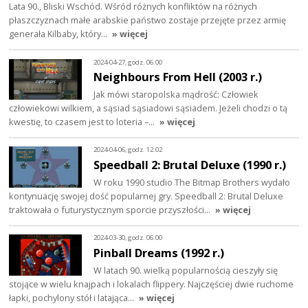
Lata 90., Bliski Wschód. Wśród różnych konfliktów na różnych
płaszczyznach małe arabskie państwo zostaje przejęte przez armię
generała Kilbaby, który…
» więcej
2024-04-27, godz. 06:00
Neighbours From Hell (2003 r.)
Jak mówi staropolska mądrość: Człowiek
człowiekowi wilkiem, a sąsiad sąsiadowi sąsiadem. Jeżeli chodzi o tą
kwestię, to czasem jest to loteria –…
» więcej
2024-04-06, godz. 12:02
Speedball 2: Brutal Deluxe (1990 r.)
W roku 1990 studio The Bitmap Brothers wydało
kontynuację swojej dość popularnej gry. Speedball 2: Brutal Deluxe
traktowała o futurystycznym sporcie przyszłości…
» więcej
2024-03-30, godz. 06:00
Pinball Dreams (1992 r.)
W latach 90. wielką popularnością cieszyły się
stojące w wielu knajpach i lokalach flippery. Najczęściej dwie ruchome
łapki, pochylony stół i latająca…
» więcej