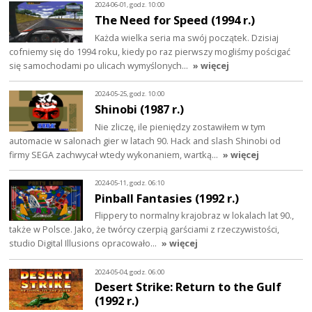
2024-06-01, godz. 10:00
The Need for Speed (1994 r.)
Każda wielka seria ma swój początek. Dzisiaj
cofniemy się do 1994 roku, kiedy po raz pierwszy mogliśmy pościgać
się samochodami po ulicach wymyślonych…
» więcej
2024-05-25, godz. 10:00
Shinobi (1987 r.)
Nie zliczę, ile pieniędzy zostawiłem w tym
automacie w salonach gier w latach 90. Hack and slash Shinobi od
firmy SEGA zachwycał wtedy wykonaniem, wartką…
» więcej
2024-05-11, godz. 06:10
Pinball Fantasies (1992 r.)
Flippery to normalny krajobraz w lokalach lat 90.,
także w Polsce. Jako, że twórcy czerpią garściami z rzeczywistości,
studio Digital Illusions opracowało…
» więcej
2024-05-04, godz. 06:00
Desert Strike: Return to the Gulf
(1992 r.)