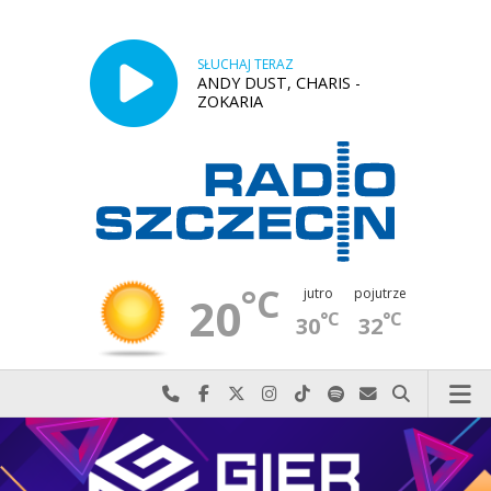
SŁUCHAJ TERAZ
ANDY DUST, CHARIS -
ZOKARIA
°C
jutro
pojutrze
20
°C
°C
30
32
Najlepiej po prostu do nas zadzwoń
Odwiedź nas na Facebook-u
Odwiedź nas na X
Odwiedź nas na Instagram-ie
Odwiedź nas na TikTok-u
Szukaj nas na Spotify
Wyślij do nas w
Szukaj