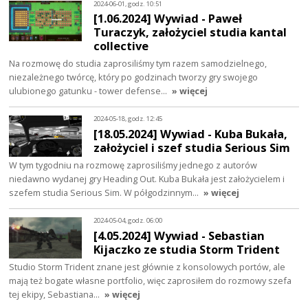
2024-06-01, godz. 10:51
[1.06.2024] Wywiad - Paweł
Turaczyk, założyciel studia kantal
collective
Na rozmowę do studia zaprosiliśmy tym razem samodzielnego,
niezależnego twórcę, który po godzinach tworzy gry swojego
ulubionego gatunku - tower defense…
» więcej
2024-05-18, godz. 12:45
[18.05.2024] Wywiad - Kuba Bukała,
założyciel i szef studia Serious Sim
W tym tygodniu na rozmowę zaprosiliśmy jednego z autorów
niedawno wydanej gry Heading Out. Kuba Bukała jest założycielem i
szefem studia Serious Sim. W półgodzinnym…
» więcej
2024-05-04, godz. 06:00
[4.05.2024] Wywiad - Sebastian
Kijaczko ze studia Storm Trident
Studio Storm Trident znane jest głównie z konsolowych portów, ale
mają też bogate własne portfolio, więc zaprosiłem do rozmowy szefa
tej ekipy, Sebastiana…
» więcej