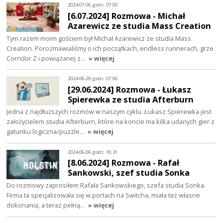
2024-07-06, godz. 07:00
[6.07.2024] Rozmowa - Michał
Azarewicz ze studia Mass Creation
Tym razem moim gościem był Michał Azarewicz ze studia Mass
Creation. Porozmawialiśmy o ich początkach, endless runnerach, grze
Corridor Z i powiązanej z…
» więcej
2024-06-29, godz. 07:00
[29.06.2024] Rozmowa - Łukasz
Spierewka ze studia Afterburn
Jedna z najdłuższych rozmów w naszym cyklu. Łukasz Spierewka jest
założycielem studia Afterburn, które na koncie ma kilka udanych gier z
gatunku logiczna/puzzle…
» więcej
2024-06-09, godz. 18:31
[8.06.2024] Rozmowa - Rafał
Sankowski, szef studia Sonka
Do rozmowy zaprosiłem Rafała Sankowskiego, szefa studia Sonka.
Firma ta specjalizowała się w portach na Switcha, miała też własne
dokonania, a teraz pełną…
» więcej