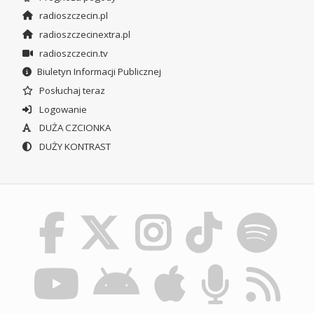
radioszczecin.pl
radioszczecinextra.pl
radioszczecin.tv
Biuletyn Informacji Publicznej
Posłuchaj teraz
Logowanie
DUŻA CZCIONKA
DUŻY KONTRAST