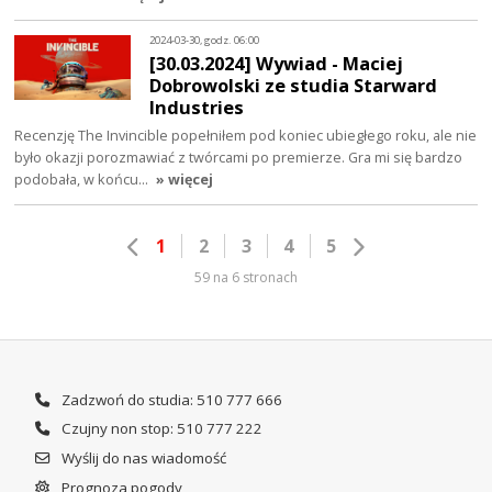
2024-03-30, godz. 06:00
[30.03.2024] Wywiad - Maciej
Dobrowolski ze studia Starward
Industries
Recenzję The Invincible popełniłem pod koniec ubiegłego roku, ale nie
było okazji porozmawiać z twórcami po premierze. Gra mi się bardzo
podobała, w końcu…
» więcej
1
2
3
4
5
59 na 6 stronach
Zadzwoń do studia: 510 777 666
Czujny non stop: 510 777 222
Wyślij do nas wiadomość
Prognoza pogody