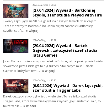
2024-04-27, godz. 06:00
[27.04.2024] Wywiad - Bartłomiej
Szydło, szef studia Played with Fire
Twórcy zajmujący się VR nie gościli na naszych łamach dość często.
Teraz możemy to nadrobić, bo udało się mi zaprosić Bartłomieja
Szydło, szefa…
» więcej
2024-04-20, godz. 16:29
[20.04.2024] Wywiad - Bartek
Gajewski, założyciel i szef studia
Jutsu Games
Jutsu Games to nieliczny przypadek w Polsce, gdzie praktycznie każda
stworzona przez nich gra to był sukces. Stoi za tym m.in. Bartek
Gajewski, który lata temu…
» więcej
2024-04-06, godz. 12:12
[6.04.2024] Wywiad - Darek Łęczycki,
szef studia Trigger Labs
Darek Łęczycki stworzył w życiu wiele gier. To nie tylko szef studia
Trigger Labs, które kilka miesięcy temu wydało grę Pandemic Train, to
także wielki…
» więcej