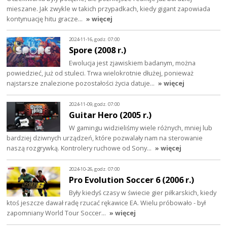
mieszane. Jak zwykle w takich przypadkach, kiedy gigant zapowiada
kontynuację hitu gracze…
» więcej
2024-11-16, godz. 07:00
Spore (2008 r.)
Ewolucja jest zjawiskiem badanym, można
powiedzieć, już od stuleci. Trwa wielokrotnie dłużej, ponieważ
najstarsze znalezione pozostałości życia datuje…
» więcej
2024-11-09, godz. 07:00
Guitar Hero (2005 r.)
W gamingu widzieliśmy wiele różnych, mniej lub
bardziej dziwnych urządzeń, które pozwalały nam na sterowanie
naszą rozgrywką. Kontrolery ruchowe od Sony…
» więcej
2024-10-26, godz. 07:00
Pro Evolution Soccer 6 (2006 r.)
Były kiedyś czasy w świecie gier piłkarskich, kiedy
ktoś jeszcze dawał radę rzucać rękawice EA. Wielu próbowało - był
zapomniany World Tour Soccer…
» więcej