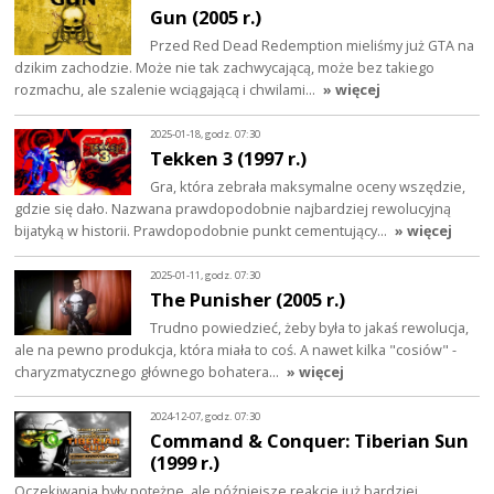
Gun (2005 r.)
Przed Red Dead Redemption mieliśmy już GTA na
dzikim zachodzie. Może nie tak zachwycającą, może bez takiego
rozmachu, ale szalenie wciągającą i chwilami…
» więcej
2025-01-18, godz. 07:30
Tekken 3 (1997 r.)
Gra, która zebrała maksymalne oceny wszędzie,
gdzie się dało. Nazwana prawdopodobnie najbardziej rewolucyjną
bijatyką w historii. Prawdopodobnie punkt cementujący…
» więcej
2025-01-11, godz. 07:30
The Punisher (2005 r.)
Trudno powiedzieć, żeby była to jakaś rewolucja,
ale na pewno produkcja, która miała to coś. A nawet kilka "cosiów" -
charyzmatycznego głównego bohatera…
» więcej
2024-12-07, godz. 07:30
Command & Conquer: Tiberian Sun
(1999 r.)
Oczekiwania były potężne, ale późniejsze reakcje już bardziej