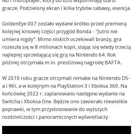
No i multiplayer, który do dziś wspominają starsi
gracze. Podzielony ekran i kilka trybów zabawy, esencja.
GoldenEye 007 zostało wydane krótko przed premierą
kolejnej kinowej części przygód Bonda - "Jutro nie
umiera nigdy". Mimo niskich oczekiwań branży, gra
rozeszła się w 8 milionach kopii, stając się wtedy trzecią
najlepiej sprzedającą się grą na Nintendo 64. Rok
później otrzymała m.in. prestiżową nagrodę BAFTA.
W 2010 roku gracze otrzymali remake na Nintendo DS-
a i Wii, a w kolejnym na PlayStation 3 i Xboksa 360. Na
końcówkę 2022 r. zaplanowano następne wydanie na
Switcha i Xboksa One. Będzie ono zawierało niewielkie
poprawki, w tym przystosowanie do wyższych
rozdzielczości i panoramicznych wyświetlaczy.