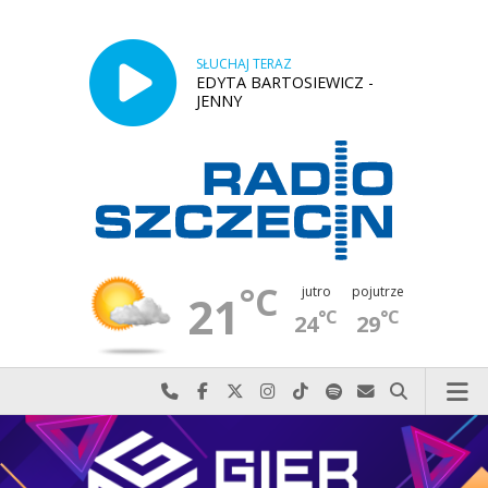
SŁUCHAJ TERAZ
EDYTA BARTOSIEWICZ -
JENNY
°C
jutro
pojutrze
21
°C
°C
24
29
Najlepiej po prostu do nas zadzwoń
Odwiedź nas na Facebook-u
Odwiedź nas na X
Odwiedź nas na Instagram-ie
Odwiedź nas na TikTok-u
Szukaj nas na Spotify
Wyślij do nas w
Szukaj