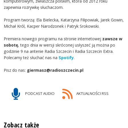
komputerowym, zwłaszcza polskim, która od 2012 roku
zapewnia rozrywkę słuchaczom.
Program tworzą: Ela Bielecka, Katarzyna Filipowiak, Jarek Gowin,
Michał Król, Kacper Narodzonek i Patryk Srokowski.
Premiera nowego programu na stronie internetowej
zawsze w
sobotę
, tego dnia w wersji skróconej usłyszeć ją można po
godzinie 9 na antenie Radia Szczecin i Radia Szczecin Extra.
Polecamy też słuchać nas na
Spotify
.
Pisz do nas:
giermasz@radioszczecin.pl
PODCAST AUDIO
AKTUALNOŚCI RSS
Zobacz także