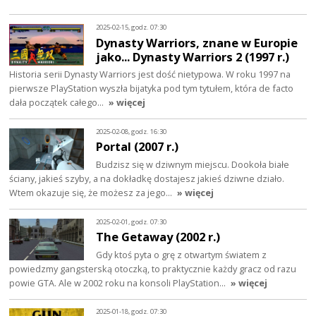
2025-02-15, godz. 07:30
Dynasty Warriors, znane w Europie
jako... Dynasty Warriors 2 (1997 r.)
Historia serii Dynasty Warriors jest dość nietypowa. W roku 1997 na
pierwsze PlayStation wyszła bijatyka pod tym tytułem, która de facto
dała początek całego…
» więcej
2025-02-08, godz. 16:30
Portal (2007 r.)
Budzisz się w dziwnym miejscu. Dookoła białe
ściany, jakieś szyby, a na dokładkę dostajesz jakieś dziwne działo.
Wtem okazuje się, że możesz za jego…
» więcej
2025-02-01, godz. 07:30
The Getaway (2002 r.)
Gdy ktoś pyta o grę z otwartym światem z
powiedzmy gangsterską otoczką, to praktycznie każdy gracz od razu
powie GTA. Ale w 2002 roku na konsoli PlayStation…
» więcej
2025-01-18, godz. 07:30