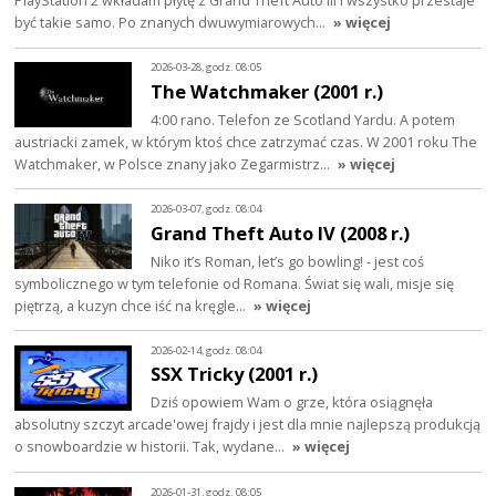
być takie samo. Po znanych dwuwymiarowych…
» więcej
2026-03-28, godz. 08:05
The Watchmaker (2001 r.)
4:00 rano. Telefon ze Scotland Yardu. A potem
austriacki zamek, w którym ktoś chce zatrzymać czas. W 2001 roku The
Watchmaker, w Polsce znany jako Zegarmistrz…
» więcej
2026-03-07, godz. 08:04
Grand Theft Auto IV (2008 r.)
Niko it’s Roman, let’s go bowling! - jest coś
symbolicznego w tym telefonie od Romana. Świat się wali, misje się
piętrzą, a kuzyn chce iść na kręgle…
» więcej
2026-02-14, godz. 08:04
SSX Tricky (2001 r.)
Dziś opowiem Wam o grze, która osiągnęła
absolutny szczyt arcade'owej frajdy i jest dla mnie najlepszą produkcją
o snowboardzie w historii. Tak, wydane…
» więcej
2026-01-31, godz. 08:05