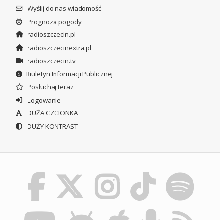
Wyślij do nas wiadomość
Prognoza pogody
radioszczecin.pl
radioszczecinextra.pl
radioszczecin.tv
Biuletyn Informacji Publicznej
Posłuchaj teraz
Logowanie
DUŻA CZCIONKA
DUŻY KONTRAST