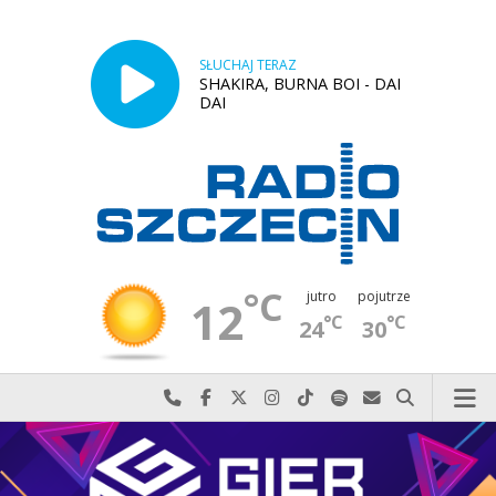
SŁUCHAJ TERAZ
SHAKIRA, BURNA BOI - DAI
DAI
°C
jutro
pojutrze
12
°C
°C
24
30
Najlepiej po prostu do nas zadzwoń
Odwiedź nas na Facebook-u
Odwiedź nas na X
Odwiedź nas na Instagram-ie
Odwiedź nas na TikTok-u
Szukaj nas na Spotify
Wyślij do nas w
Szukaj