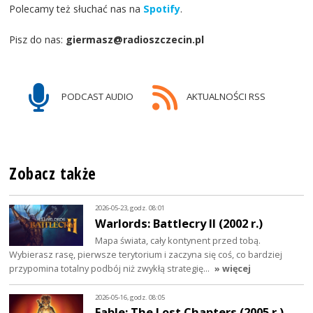
Polecamy też słuchać nas na
Spotify
.
Pisz do nas:
giermasz@radioszczecin.pl
PODCAST AUDIO
AKTUALNOŚCI RSS
Zobacz także
2026-05-23, godz. 08:01
Warlords: Battlecry II (2002 r.)
Mapa świata, cały kontynent przed tobą.
Wybierasz rasę, pierwsze terytorium i zaczyna się coś, co bardziej
przypomina totalny podbój niż zwykłą strategię…
» więcej
2026-05-16, godz. 08:05
Fable: The Lost Chapters (2005 r.)