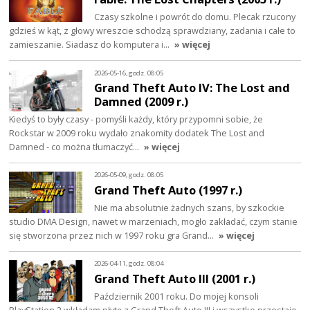
Czasy szkolne i powrót do domu. Plecak rzucony
gdzieś w kąt, z głowy wreszcie schodzą sprawdziany, zadania i całe to
zamieszanie. Siadasz do komputera i…
» więcej
2026-05-16, godz. 08:05
Grand Theft Auto IV: The Lost and
Damned (2009 r.)
Kiedyś to były czasy - pomyśli każdy, który przypomni sobie, że
Rockstar w 2009 roku wydało znakomity dodatek The Lost and
Damned - co można tłumaczyć…
» więcej
2026-05-09, godz. 08:05
Grand Theft Auto (1997 r.)
Nie ma absolutnie żadnych szans, by szkockie
studio DMA Design, nawet w marzeniach, mogło zakładać, czym stanie
się stworzona przez nich w 1997 roku gra Grand…
» więcej
2026-04-11, godz. 08:04
Grand Theft Auto III (2001 r.)
Październik 2001 roku. Do mojej konsoli
PlayStation 2 wkładam płytę z Grand Theft Auto III i wszystko przestaje