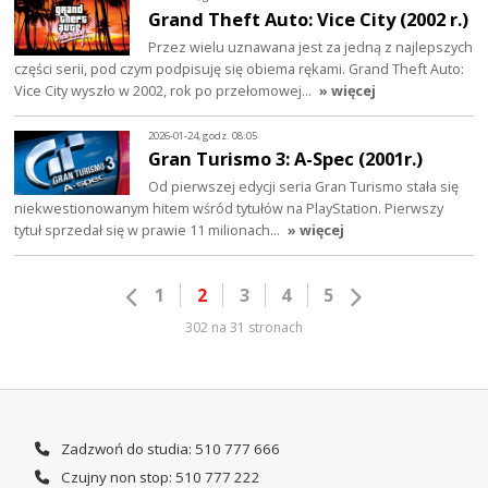
Grand Theft Auto: Vice City (2002 r.)
Przez wielu uznawana jest za jedną z najlepszych
części serii, pod czym podpisuję się obiema rękami. Grand Theft Auto:
Vice City wyszło w 2002, rok po przełomowej…
» więcej
2026-01-24, godz. 08:05
Gran Turismo 3: A-Spec (2001r.)
Od pierwszej edycji seria Gran Turismo stała się
niekwestionowanym hitem wśród tytułów na PlayStation. Pierwszy
tytuł sprzedał się w prawie 11 milionach…
» więcej
1
2
3
4
5
302 na 31 stronach
Zadzwoń do studia: 510 777 666
Czujny non stop: 510 777 222